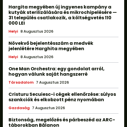
Hargita megyében új ingyenes kampány a
kutyák sterilizálására és mikrochipelésére —
31 település csatlakozik, a költségvetés 110
000 LEI
Helyi
8 Augusztus 2026
Növekvő bejelentésszám a medvék
jelenlétére Harghita megyében
Helyi
8 Augusztus 2026
One Man Orchestra: egy gondolat arról,
hogyan válunk saját hangszerré
Társadalom
7 Augusztus 2026
Cristuru Secuiesc-i cégek ellenőrzése: súlyos
szankciók és elkobzott pénz nyomában
Gazdaság
7 Augusztus 2026
Biztonság, megelőzés és párbeszéd az ARC-
táborokban Bălanon