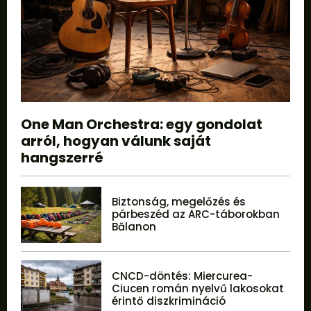
One Man Orchestra: egy gondolat
arról, hogyan válunk saját
hangszerré
Biztonság, megelőzés és
párbeszéd az ARC-táborokban
Bălanon
CNCD-döntés: Miercurea-
Ciucen román nyelvű lakosokat
érintő diszkrimináció