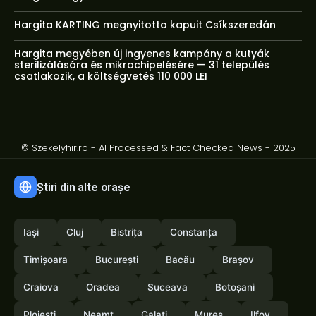
Hargita KARTING megnyitotta kapuit Csíkszeredán
Hargita megyében új ingyenes kampány a kutyák
sterilizálására és mikrochipelésére — 31 település
csatlakozik, a költségvetés 110 000 LEI
© Szekelyhir.ro - AI Processed & Fact Checked News - 2025
Știri din alte orașe
Iași
Cluj
Bistrița
Constanța
Timișoara
București
Bacău
Brașov
Craiova
Oradea
Suceava
Botoșani
Ploiești
Neamț
Galați
Mureș
Ilfov