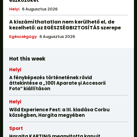
eszközöket
Helyi
6 Augusztus 2026
A kiszámíthatatlan nem kerülhető el, de
kezelhető: az EGÉSZSÉGBIZTOSÍTÁS szerepe
Egészségügy
6 Augusztus 2026
Hot this week
Helyi
A fényképezés történetének rövid
áttekintése a „1001 Aparate și Accesorii
Foto” kiállításon
Helyi
Wild Experience Fest: a III. kiadása Corbu
községben, Hargita megyében
Sport
Hargita KARTING megnyitotta kapuit