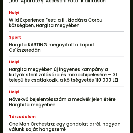
„1001 Aparate și Accesorii Foto” kiállításon
Helyi
Wild Experience Fest: a III. kiadása Corbu
községben, Hargita megyében
Sport
Hargita KARTING megnyitotta kapuit
Csíkszeredán
Helyi
Hargita megyében új ingyenes kampány a
kutyák sterilizálására és mikrochipelésére — 31
település csatlakozik, a költségvetés 110 000 LEI
Helyi
Növekvő bejelentésszám a medvék jelenlétére
Harghita megyében
Társadalom
One Man Orchestra: egy gondolat arról, hogyan
válunk saját hangszerré