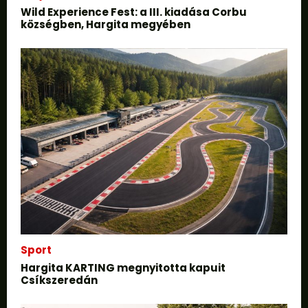
Wild Experience Fest: a III. kiadása Corbu
községben, Hargita megyében
Sport
Hargita KARTING megnyitotta kapuit
Csíkszeredán