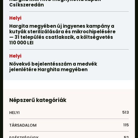
Csíkszeredán
Helyi
Hargita megyében új ingyenes kampány a
kutyák sterilizálására és mikrochipelésére
— 31 település csatlakozik, a költségvetés
110 000 LEI
Helyi
Növekvő bejelentésszám a medvék
jelenlétére Harghita megyében
Népszerű kategóriák
513
HELYI
115
TÁRSADALOM
52
EGÉSZSÉGÜGY