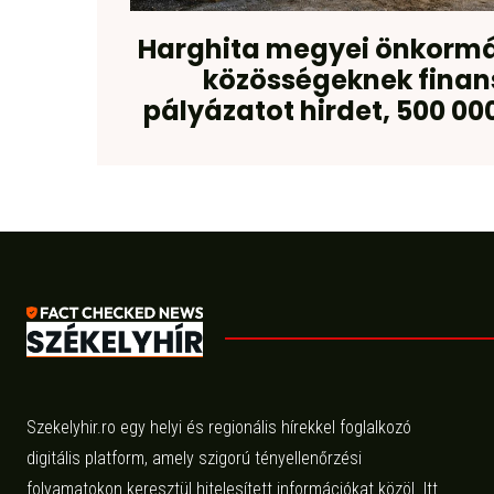
Harghita megyei önkormá
közösségeknek finans
pályázatot hirdet, 500 000
Szekelyhir.ro egy helyi és regionális hírekkel foglalkozó
digitális platform, amely szigorú tényellenőrzési
folyamatokon keresztül hitelesített információkat közöl. Itt