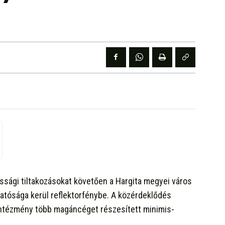
kossági tiltakozásokat követően a Hargita megyei város
atósága kerül reflektorfénybe. A közérdeklődés
 intézmény több magáncéget részesített minimis-