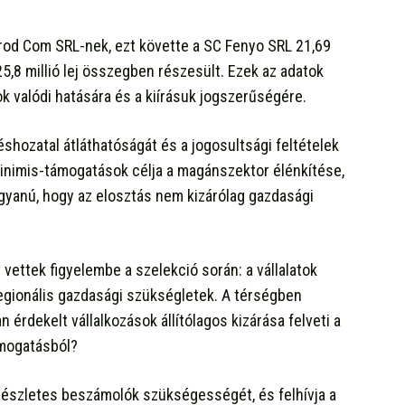
 Prod Com SRL-nek, ezt követte a SC Fenyo SRL 21,69
25,8 millió lej összegben részesült. Ezek az adatok
k valódi hatására és a kiírásuk jogszerűségére.
hozatal átláthatóságát és a jogosultsági feltételek
minimis-támogatások célja a magánszektor élénkítése,
gyanú, hogy az elosztás nem kizárólag gazdasági
 vettek figyelembe a szelekció során: a vállalatok
regionális gazdasági szükségletek. A térségben
n érdekelt vállalkozások állítólagos kizárása felveti a
ámogatásból?
 részletes beszámolók szükségességét, és felhívja a