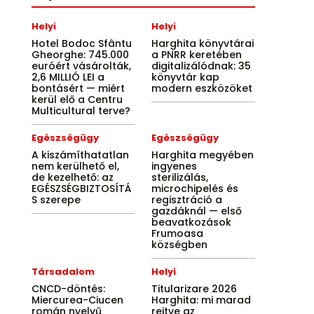
Helyi
Helyi
Hotel Bodoc Sfântu
Harghita könyvtárai
Gheorghe: 745.000
a PNRR keretében
euróért vásárolták,
digitalizálódnak: 35
2,6 MILLIÓ LEI a
könyvtár kap
bontásért — miért
modern eszközöket
kerül elő a Centru
Multicultural terve?
Egészségügy
Egészségügy
A kiszámíthatatlan
Harghita megyében
nem kerülhető el,
ingyenes
de kezelhető: az
sterilizálás,
EGÉSZSÉGBIZTOSÍTÁ
microchipelés és
S szerepe
regisztráció a
gazdáknál — első
beavatkozások
Frumoasa
községben
Társadalom
Helyi
CNCD-döntés:
Titularizare 2026
Miercurea-Ciucen
Harghita: mi marad
román nyelvű
rejtve az