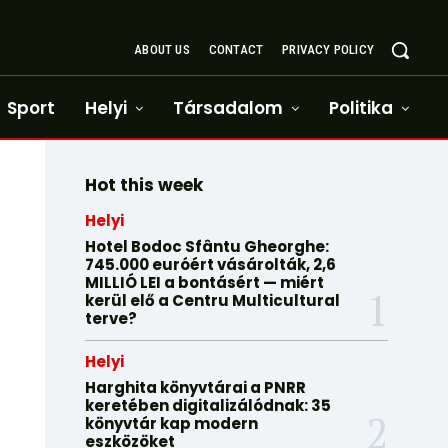
ABOUT US
CONTACT
PRIVACY POLICY
Sport
Helyi
Társadalom
Politika
Hot this week
Helyi
Hotel Bodoc Sfântu Gheorghe:
745.000 euróért vásárolták, 2,6
MILLIÓ LEI a bontásért — miért
kerül elő a Centru Multicultural
terve?
Helyi
Harghita könyvtárai a PNRR
keretében digitalizálódnak: 35
könyvtár kap modern
eszközöket