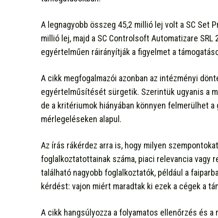
A legnagyobb összeg 45,2 millió lej volt a SC Set
millió lej, majd a SC Controlsoft Automatizare SRL 
egyértelműen ráirányítják a figyelmet a támogatáso
A cikk megfogalmazói azonban az intézményi döntés
egyértelműsítését sürgetik. Szerintük ugyanis a 
de a kritériumok hiányában könnyen felmerülhet a 
mérlegeléseken alapul.
Az írás rákérdez arra is, hogy milyen szempontokat
foglalkoztatottainak száma, piaci relevancia vagy 
található nagyobb foglalkoztatók, például a faiparba
kérdést: vajon miért maradtak ki ezek a cégek a t
A cikk hangsúlyozza a folyamatos ellenőrzés és a