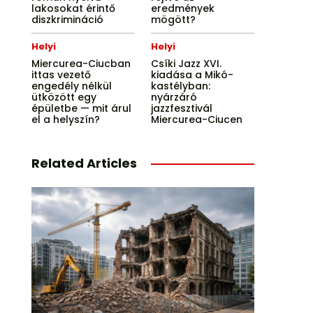
lakosokat érintő
eredmények
diszkrimináció
mögött?
Helyi
Helyi
Miercurea-Ciucban
Csíki Jazz XVI.
ittas vezető
kiadása a Mikó-
engedély nélkül
kastélyban:
ütközött egy
nyárzáró
épületbe — mit árul
jazzfesztivál
el a helyszín?
Miercurea-Ciucen
Related Articles