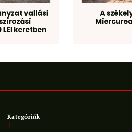
nyzat vallási
A székel
zírozási
Miercure
 LEI keretben
Kategóriák