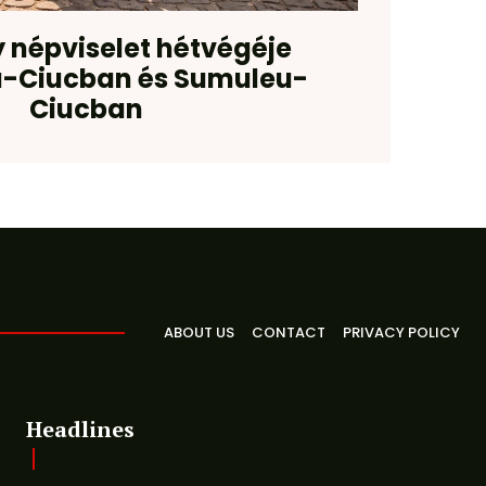
y népviselet hétvégéje
a-Ciucban és Sumuleu-
Ciucban
ABOUT US
CONTACT
PRIVACY POLICY
Headlines