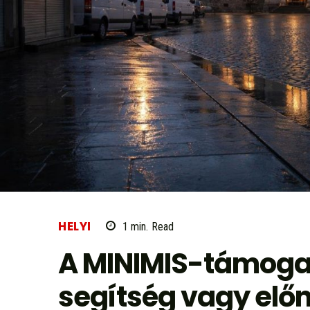
HELYI
1
min.
Read
A MINIMIS-támoga
segítség vagy elő