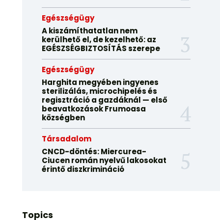
Egészségügy
A kiszámíthatatlan nem
kerülhető el, de kezelhető: az
EGÉSZSÉGBIZTOSÍTÁS szerepe
Egészségügy
Harghita megyében ingyenes
sterilizálás, microchipelés és
regisztráció a gazdáknál — első
beavatkozások Frumoasa
községben
Társadalom
CNCD-döntés: Miercurea-
Ciucen román nyelvű lakosokat
érintő diszkrimináció
Topics