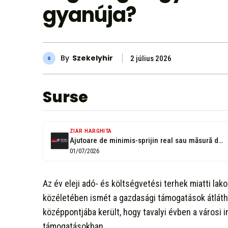
gyanúja?
By
Szekelyhir
2 július 2026
Surse
ZIAR HARGHITA
Ajutoare de minimis-sprijin real sau măsură de favorizare?
01/07/2026
Az év eleji adó- és költségvetési terhek miatti la
közéletében ismét a gazdasági támogatások átláth
középpontjába került, hogy tavalyi évben a városi
támogatásokban.