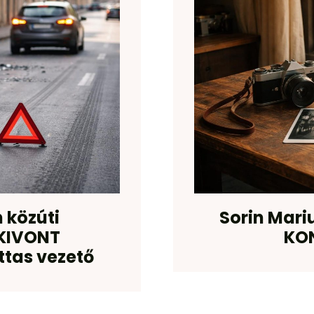
 közúti
Sorin Mari
KIVONT
KO
ttas vezető