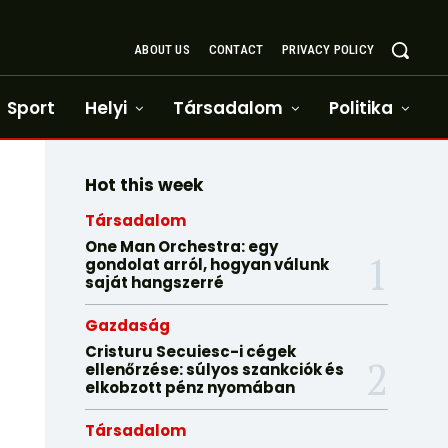
ABOUT US
CONTACT
PRIVACY POLICY
Sport
Helyi
Társadalom
Politika
Hot this week
Társadalom
One Man Orchestra: egy
gondolat arról, hogyan válunk
saját hangszerré
Gazdaság
Cristuru Secuiesc-i cégek
ellenőrzése: súlyos szankciók és
elkobzott pénz nyomában
Társadalom