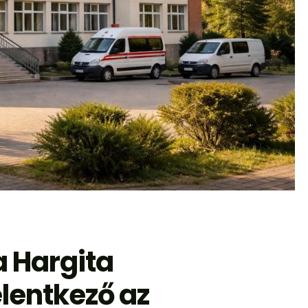
a Hargita
lentkező az