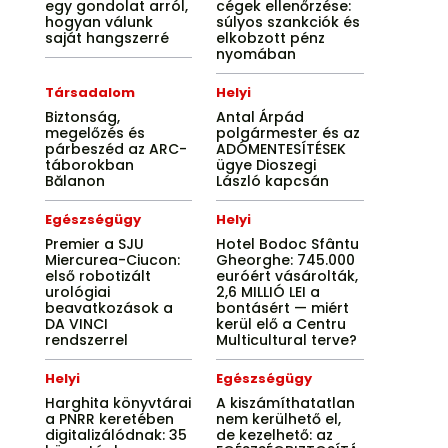
egy gondolat arról,
cégek ellenőrzése:
hogyan válunk
súlyos szankciók és
saját hangszerré
elkobzott pénz
nyomában
Társadalom
Helyi
Biztonság,
Antal Árpád
megelőzés és
polgármester és az
párbeszéd az ARC-
ADÓMENTESÍTÉSEK
táborokban
ügye Dioszegi
Bălanon
László kapcsán
Egészségügy
Helyi
Premier a SJU
Hotel Bodoc Sfântu
Miercurea-Ciucon:
Gheorghe: 745.000
első robotizált
euróért vásárolták,
urológiai
2,6 MILLIÓ LEI a
beavatkozások a
bontásért — miért
DA VINCI
kerül elő a Centru
rendszerrel
Multicultural terve?
Helyi
Egészségügy
Harghita könyvtárai
A kiszámíthatatlan
a PNRR keretében
nem kerülhető el,
digitalizálódnak: 35
de kezelhető: az