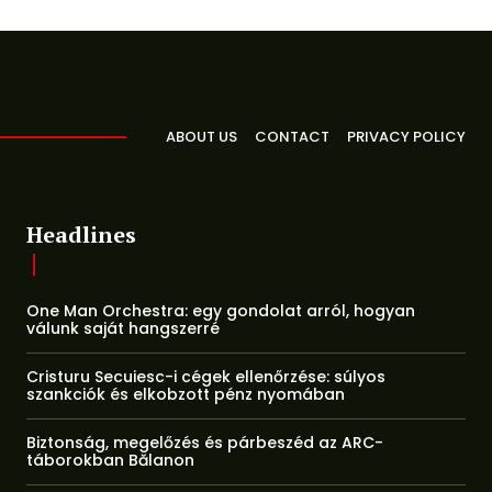
ABOUT US
CONTACT
PRIVACY POLICY
Headlines
One Man Orchestra: egy gondolat arról, hogyan
válunk saját hangszerré
Cristuru Secuiesc-i cégek ellenőrzése: súlyos
szankciók és elkobzott pénz nyomában
Biztonság, megelőzés és párbeszéd az ARC-
táborokban Bălanon