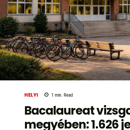
HELYI
1
min.
Read
Bacalaureat vizsg
megyében: 1.626 je