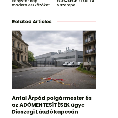
könyvtár kap
EGÉSZSÉGBIZTOSÍTÁ
modern eszközöket
S szerepe
Related Articles
Antal Árpád polgármester és
az ADÓMENTESÍTÉSEK ügye
Dioszegi László kapcsán