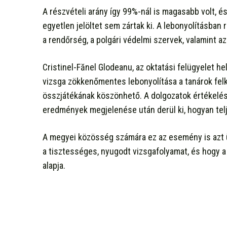
A részvételi arány így 99%-nál is magasabb volt,
egyetlen jelöltet sem zártak ki. A lebonyolításba
a rendőrség, a polgári védelmi szervek, valamint 
Cristinel-Fănel Glodeanu, az oktatási felügyelet he
vizsga zökkenőmentes lebonyolítása a tanárok fe
összjátékának köszönhető. A dolgozatok értékelés
eredmények megjelenése után derül ki, hogyan telj
A megyei közösség számára ez az esemény is azt üz
a tisztességes, nyugodt vizsgafolyamat, és hogy a
alapja.