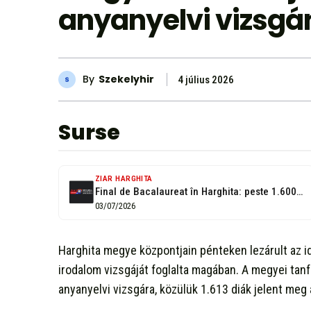
anyanyelvi vizsgá
By
Szekelyhir
4 július 2026
Surse
ZIAR HARGHITA
Final de Bacalaureat în Harghita: peste 1.600 de candidați au susținut examenul la...
03/07/2026
Harghita megye központjain pénteken lezárult az id
irodalom vizsgáját foglalta magában. A megyei tanfe
anyanyelvi vizsgára, közülük 1.613 diák jelent meg