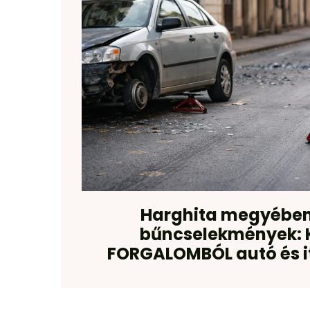
Harghita megyében
bűncselekmények: 
FORGALOMBÓL autó és i