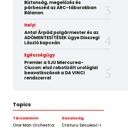
Biztonság, megelőzés és
párbeszéd az ARC-táborokban
Bălanon
Helyi
Antal Árpád polgármester és az
ADÓMENTESÍTÉSEK ügye Dioszegi
László kapcsán
Egészségügy
Premier a SJU Miercurea-
Ciucon: első robotizált urológiai
beavatkozások a DA VINCI
rendszerrel
Topics
Társadalom
Gazdaság
One Man Orchestra:
Cristuru Secuiesc-i