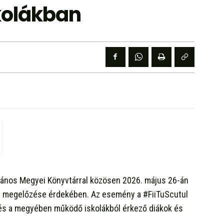
kolákban
i János Megyei Könyvtárral közösen 2026. május 26-án
ng megelőzése érdekében. Az esemény a #FiiTuScutul
, és a megyében működő iskolákból érkező diákok és