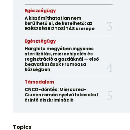
Egészségügy
A kiszámíthatatlan nem
kerülhető el, de kezelhető: az
EGÉSZSÉGBIZTOSÍTÁS szerepe
Egészségügy
Harghita megyében ingyenes
sterilizálás, microchipelés és
regisztráció a gazdáknál — első
beavatkozások Frumoasa
községben
Társadalom
CNCD-döntés: Miercurea-
Ciucen román nyelvű lakosokat
érintő diszkrimináció
Topics