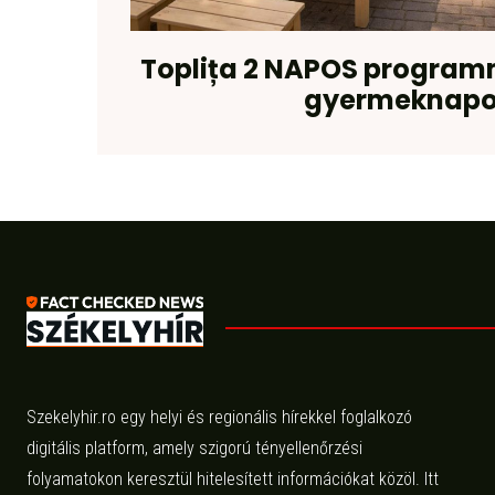
Toplița 2 NAPOS program
gyermeknapo
Szekelyhir.ro egy helyi és regionális hírekkel foglalkozó
digitális platform, amely szigorú tényellenőrzési
folyamatokon keresztül hitelesített információkat közöl. Itt