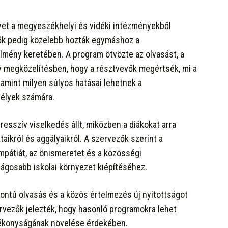
yet a megyeszékhelyi és vidéki intézményekből
ők pedig közelebb hozták egymáshoz a
mény keretében. A program ötvözte az olvasást, a
tív megközelítésben, hogy a résztvevők megértsék, mi a
alamint milyen súlyos hatásai lehetnek a
élyek számára.
resszív viselkedés állt, miközben a diákokat arra
taikról és aggályaikról. A szervezők szerint a
empátiát, az önismeretet és a közösségi
ságosabb iskolai környezet kiépítéséhez.
pontú olvasás és a közös értelmezés új nyitottságot
rvezők jelezték, hogy hasonló programokra lehet
tékonyságának növelése érdekében.