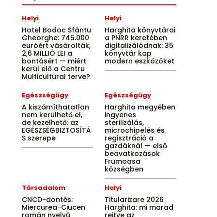
Helyi
Helyi
Hotel Bodoc Sfântu
Harghita könyvtárai
Gheorghe: 745.000
a PNRR keretében
euróért vásárolták,
digitalizálódnak: 35
2,6 MILLIÓ LEI a
könyvtár kap
bontásért — miért
modern eszközöket
kerül elő a Centru
Multicultural terve?
Egészségügy
Egészségügy
A kiszámíthatatlan
Harghita megyében
nem kerülhető el,
ingyenes
de kezelhető: az
sterilizálás,
EGÉSZSÉGBIZTOSÍTÁ
microchipelés és
S szerepe
regisztráció a
gazdáknál — első
beavatkozások
Frumoasa
községben
Társadalom
Helyi
CNCD-döntés:
Titularizare 2026
Miercurea-Ciucen
Harghita: mi marad
román nyelvű
rejtve az