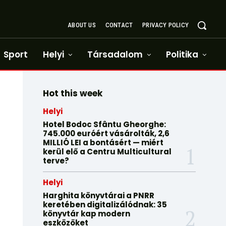
ABOUT US
CONTACT
PRIVACY POLICY
Sport
Helyi
Társadalom
Politika
Hot this week
Helyi
Hotel Bodoc Sfântu Gheorghe:
745.000 euróért vásárolták, 2,6
MILLIÓ LEI a bontásért — miért
kerül elő a Centru Multicultural
terve?
Helyi
Harghita könyvtárai a PNRR
keretében digitalizálódnak: 35
könyvtár kap modern
eszközöket