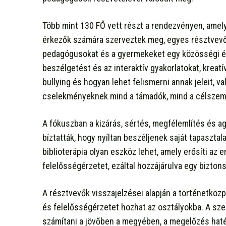
Több mint 130 FŐ vett részt a rendezvényen, amel
érkezők számára szerveztek meg, egyes résztvev
pedagógusokat és a gyermekeket egy közösségi él
beszélgetést és az interaktív gyakorlatokat, krea
bullying és hogyan lehet felismerni annak jeleit, v
cselekményeknek mind a támadók, mind a célszem
A fókuszban a kizárás, sértés, megfélemlítés és ag
bíztatták, hogy nyíltan beszéljenek saját tapasztala
biblioterápia olyan eszköz lehet, amely erősíti az 
felelősségérzetet, ezáltal hozzájárulva egy bizton
A résztvevők visszajelzései alapján a történetköz
és felelősségérzetet hozhat az osztályokba. A sze
számítani a jövőben a megyében, a megelőzés ha