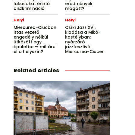
lakosokat érintő
eredmények
diszkrimináció
mögött?
Helyi
Helyi
Miercurea-Ciucban
Csíki Jazz XVI.
ittas vezető
kiadása a Mikó-
engedély nélkül
kastélyban:
ütközött egy
nyárzáró
épületbe — mit árul
jazzfesztivál
el a helyszín?
Miercurea-Ciucen
Related Articles