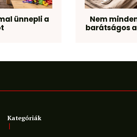
mal ünnepli a
Nem minden
t
barátságos a 
Kategóriák