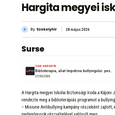
Hargita megyei is
By
Szekelyhir
28 május 2026
Surse
ZIAR HARGHITA
Biblioterapia, aliat împotriva bullyingului: peste 130 de elevi din Harghita au participat...
27/05/2026
A Hargita megyei Iskolai Biztonsági Iroda a Kájon
rendezte meg a biblioterápiás programot a bullyi
– Misiune Antibullying kampány részeként zajlott
pedagógusok részvételével valósult meg.