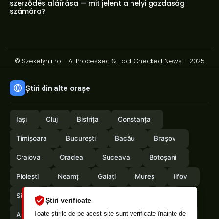
szerződés aláírása — mit jelent a helyi gazdaság
számára?
© Szekelyhir.ro - AI Processed & Fact Checked News - 2025
Știri din alte orașe
Iași
Cluj
Bistrița
Constanța
Timișoara
București
Bacău
Brașov
Craiova
Oradea
Suceava
Botoșani
Ploiești
Neamț
Galați
Mureș
Ilfov
Sibiu
Arad
Alba
Tulcea
Olt
Știri verificate
Toate știrile de pe acest site sunt verificate înainte de
Arges
Maramures
Vrancea
Satumare