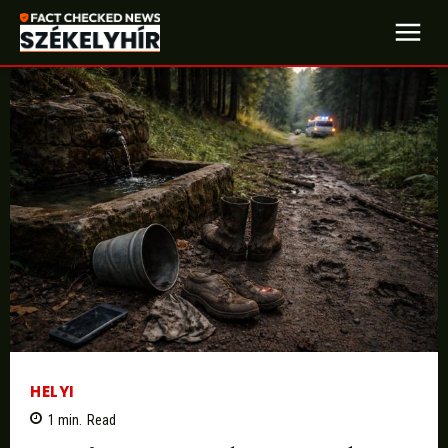
HELYI
1
min.
Read