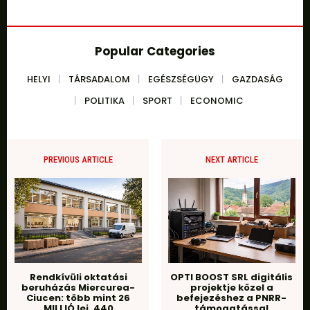
Popular Categories
HELYI
TÁRSADALOM
EGÉSZSÉGÜGY
GAZDASÁG
POLITIKA
SPORT
ECONOMIC
PREVIOUS ARTICLE
NEXT ARTICLE
Rendkívüli oktatási
OPTI BOOST SRL digitális
beruházás Miercurea-
projektje közel a
Ciucen: több mint 26
befejezéshez a PNRR-
MILLIÓ lej, 440
támogatással