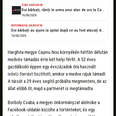
ZIAR HARGHITA
Doi bărbați, răniți în urma unui atac de urs la Cașinu Nou....
16/06/2026
INFORMATIA HARGHITA
Doi bărbați au ajuns la spital după ce au fost atacați de...
16/06/2026
Harghita megye Cașinu Nou környékén hétfőn délután
medvés támadás érte két helyi férfit. A 52 éves
gazdálkodó éppen egy évszázadok óta használt
ivóvíz-forrást tisztított, amikor a medve rájuk támadt.
A társát a 29 éves segítő próbálta megmenteni, de az
állat előbb őt, majd a partnerét is megtámadta.
Borboly Csaba, a megyei önkormányzat alelnöke a
Facebook-oldalán közölte a történteket, és egy