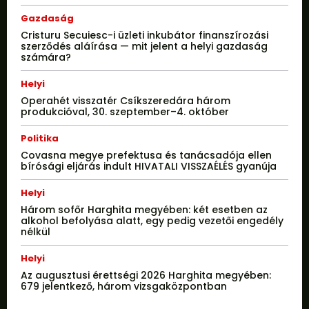
Gazdaság
Cristuru Secuiesc-i üzleti inkubátor finanszírozási
szerződés aláírása — mit jelent a helyi gazdaság
számára?
Helyi
Operahét visszatér Csíkszeredára három
produkcióval, 30. szeptember–4. október
Politika
Covasna megye prefektusa és tanácsadója ellen
bírósági eljárás indult HIVATALI VISSZAÉLÉS gyanúja
Helyi
Három sofőr Harghita megyében: két esetben az
alkohol befolyása alatt, egy pedig vezetői engedély
nélkül
Helyi
Az augusztusi érettségi 2026 Harghita megyében:
679 jelentkező, három vizsgaközpontban