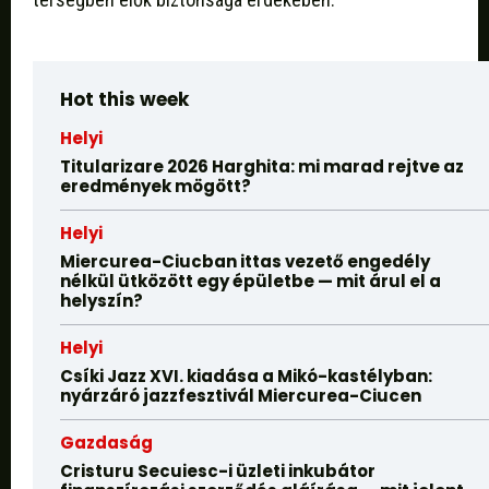
Hot this week
Helyi
Titularizare 2026 Harghita: mi marad rejtve az
eredmények mögött?
Helyi
Miercurea-Ciucban ittas vezető engedély
nélkül ütközött egy épületbe — mit árul el a
helyszín?
Helyi
Csíki Jazz XVI. kiadása a Mikó-kastélyban:
nyárzáró jazzfesztivál Miercurea-Ciucen
Gazdaság
Cristuru Secuiesc-i üzleti inkubátor