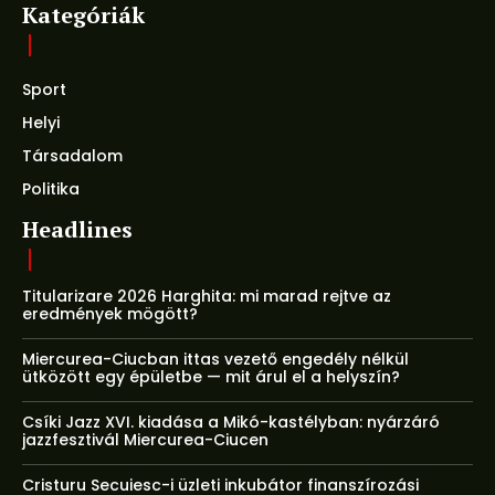
Kategóriák
Sport
Helyi
Társadalom
Politika
Headlines
Titularizare 2026 Harghita: mi marad rejtve az
eredmények mögött?
Miercurea-Ciucban ittas vezető engedély nélkül
ütközött egy épületbe — mit árul el a helyszín?
Csíki Jazz XVI. kiadása a Mikó-kastélyban: nyárzáró
jazzfesztivál Miercurea-Ciucen
Cristuru Secuiesc-i üzleti inkubátor finanszírozási