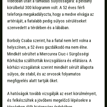
videóban utalt a támadás súlyosságára: a példány
körülbelül 300 kilogramm volt. A 52 éves férfi
telefonja megakadályozta, hogy a medve elvágja az
artériáját, a fiatalabb pedig súlyos sérüléseket
szenvedett a térdében és a lábában.
Borboly Csaba szerint, ha a fiatal nem lett volna a
helyszínen, a 52 éves gazdálkodó ma nem élne.
Mindkét sérültet a Miercurea Ciuc-i Sürgősségi
Kórházba szállították kivizsgálásra és ellátásra. A
kórházi vizsgálatok szerint mindkét sérült állapota
súlyos, de stabil, és az orvosok folyamatos
megfigyelés alatt tartják őket.
A hatóságok tovább vizsgálják az eset körülményeit,
és felkészültek a jövőbeni megelőző lépésekre a
térségben élők biztonsága érdekében.