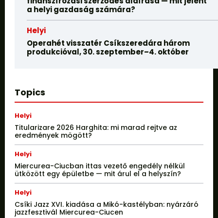
finanszírozási szerződés aláírása — mit jelent
a helyi gazdaság számára?
Helyi
Operahét visszatér Csíkszeredára három
produkcióval, 30. szeptember–4. október
Topics
Helyi
Titularizare 2026 Harghita: mi marad rejtve az
eredmények mögött?
Helyi
Miercurea-Ciucban ittas vezető engedély nélkül
ütközött egy épületbe — mit árul el a helyszín?
Helyi
Csíki Jazz XVI. kiadása a Mikó-kastélyban: nyárzáró
jazzfesztivál Miercurea-Ciucen