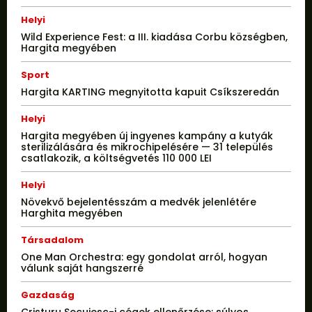
Helyi
Wild Experience Fest: a III. kiadása Corbu községben,
Hargita megyében
Sport
Hargita KARTING megnyitotta kapuit Csíkszeredán
Helyi
Hargita megyében új ingyenes kampány a kutyák
sterilizálására és mikrochipelésére — 31 település
csatlakozik, a költségvetés 110 000 LEI
Helyi
Növekvő bejelentésszám a medvék jelenlétére
Harghita megyében
Társadalom
One Man Orchestra: egy gondolat arról, hogyan
válunk saját hangszerré
Gazdaság