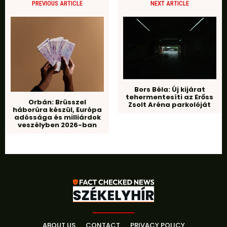
PREVIOUS ARTICLE
NEXT ARTICLE
Bors Béla: Új kijárat
tehermentesíti az Erőss
Orbán: Brüsszel
Zsolt Aréna parkolóját
háborúra készül, Európa
adóssága és milliárdok
veszélyben 2026-ban
ABOUT US
CONTACT
PRIVACY POLICY