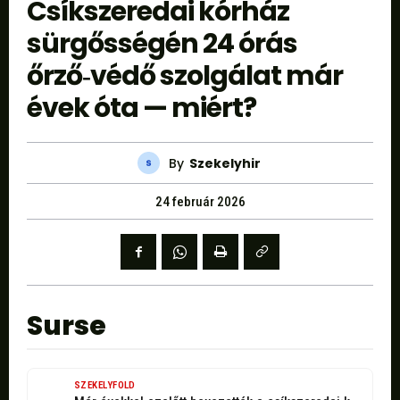
Csíkszeredai kórház
sürgősségén 24 órás
őrző‑védő szolgálat már
évek óta — miért?
By
Szekelyhir
24 február 2026
Surse
SZEKELYFOLD