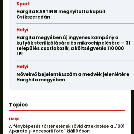
Sport
Hargita KARTING megnyitotta kapuit
Csíkszeredán
Helyi
Hargita megyében új ingyenes kampány a
kutyák sterilizálására és mikrochipelésére — 31
település csatlakozik, a költségvetés 110 000
LEI
Helyi
Növekvő bejelentésszám a medvék jelenlétére
Harghita megyében
Topics
Helyi
A fényképezés történetének rövid áttekintése a „1001
Aparate și Accesorii Foto” kiállításon