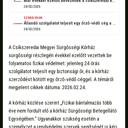
Már évekkel ezelőtt bevezették a csíkszeredai kórház sürgősségi részlegén az őrző-védő szolgálat...
24/02/2026
SZEKELYHON
Állandó szolgálatot teljesít egy őrző-védő cég a csíkszeredai sürgősségin
24/02/2026
A Csíkszeredai Megyei Sürgősségi Kórház
sürgősségi részlegén évekkel ezelőtt vezettek be
folyamatos fizikai védelmet: jelenleg 24 órás
szolgálatot teljesít egy biztonsági őr, és a kórház
szerződést kötött egy őrző‑védő céggel. A témáról
megjelent cikkek dátuma: 2026.02.24.
A kórház közlése szerint „Fizikai bántalmazás több
éve nem fordult elő a kórház Sürgősségi Betegellátó
Egységében.” Ugyanakkor szükség esetén a
személyzet a rendvédelmi szervek segítségét is kéri.