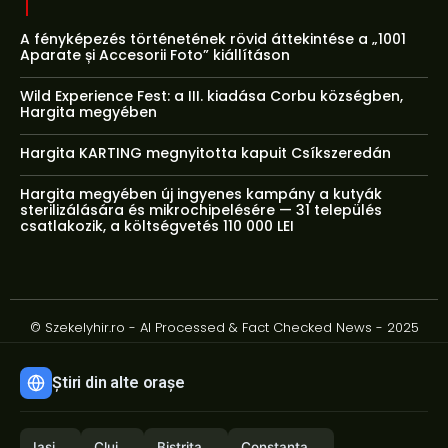
A fényképezés történetének rövid áttekintése a „1001
Aparate și Accesorii Foto” kiállításon
Wild Experience Fest: a III. kiadása Corbu községben,
Hargita megyében
Hargita KARTING megnyitotta kapuit Csíkszeredán
Hargita megyében új ingyenes kampány a kutyák
sterilizálására és mikrochipelésére — 31 település
csatlakozik, a költségvetés 110 000 LEI
© Szekelyhir.ro - AI Processed & Fact Checked News - 2025
Știri din alte orașe
Iași
Cluj
Bistrița
Constanța