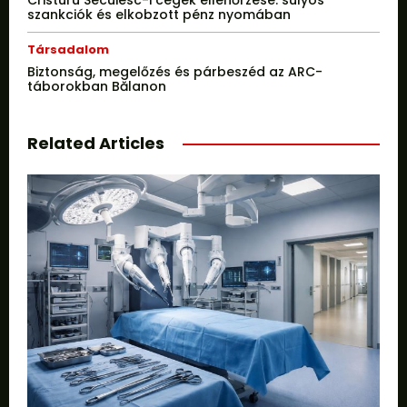
Cristuru Secuiesc-i cégek ellenőrzése: súlyos
szankciók és elkobzott pénz nyomában
Társadalom
Biztonság, megelőzés és párbeszéd az ARC-
táborokban Bălanon
Related Articles