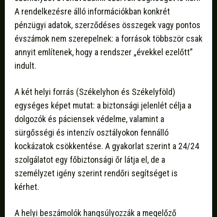
A rendelkezésre álló információkban konkrét
pénzügyi adatok, szerződéses összegek vagy pontos
évszámok nem szerepelnek: a források többször csak
annyit említenek, hogy a rendszer „évekkel ezelőtt”
indult.
A két helyi forrás (Székelyhon és Székelyföld)
egységes képet mutat: a biztonsági jelenlét célja a
dolgozók és páciensek védelme, valamint a
sürgősségi és intenzív osztályokon fennálló
kockázatok csökkentése. A gyakorlat szerint a 24/24
szolgálatot egy főbiztonsági őr látja el, de a
személyzet igény szerint rendőri segítséget is
kérhet.
A helyi beszámolók hangsúlyozzák a megelőző