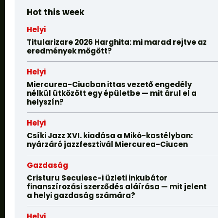
Hot this week
Helyi
Titularizare 2026 Harghita: mi marad rejtve az
eredmények mögött?
Helyi
Miercurea-Ciucban ittas vezető engedély
nélkül ütközött egy épületbe — mit árul el a
helyszín?
Helyi
Csíki Jazz XVI. kiadása a Mikó-kastélyban:
nyárzáró jazzfesztivál Miercurea-Ciucen
Gazdaság
Cristuru Secuiesc-i üzleti inkubátor
finanszírozási szerződés aláírása — mit jelent
a helyi gazdaság számára?
Helyi