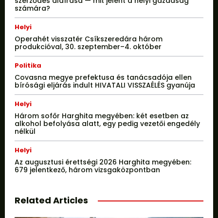
szerződés aláírása — mit jelent a helyi gazdaság
számára?
Helyi
Operahét visszatér Csíkszeredára három
produkcióval, 30. szeptember–4. október
Politika
Covasna megye prefektusa és tanácsadója ellen
bírósági eljárás indult HIVATALI VISSZAÉLÉS gyanúja
Helyi
Három sofőr Harghita megyében: két esetben az
alkohol befolyása alatt, egy pedig vezetői engedély
nélkül
Helyi
Az augusztusi érettségi 2026 Harghita megyében:
679 jelentkező, három vizsgaközpontban
Related Articles