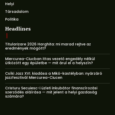
Helyi
Társadalom
Politika
Headlines
Titularizare 2026 Harghita: mi marad rejtve az
eredmények mögött?
Miercurea-Ciucban ittas vezető engedély nélkül
ütközött egy épületbe — mit árul el a helyszín?
Csíki Jazz XVI. kiadása a Mikó-kastélyban: nyárzáró
jazzfesztivál Miercurea-Ciucen
Cristuru Secuiesc-i üzleti inkubátor finanszírozási
szerződés aláírása — mit jelent a helyi gazdaság
számára?