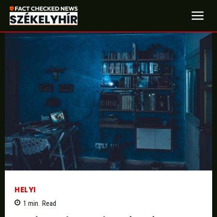
HELYI
1
min.
Read