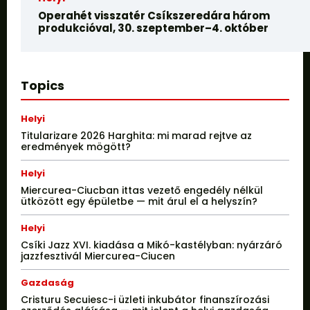
Operahét visszatér Csíkszeredára három
produkcióval, 30. szeptember–4. október
Topics
Helyi
Titularizare 2026 Harghita: mi marad rejtve az
eredmények mögött?
Helyi
Miercurea-Ciucban ittas vezető engedély nélkül
ütközött egy épületbe — mit árul el a helyszín?
Helyi
Csíki Jazz XVI. kiadása a Mikó-kastélyban: nyárzáró
jazzfesztivál Miercurea-Ciucen
Gazdaság
Cristuru Secuiesc-i üzleti inkubátor finanszírozási