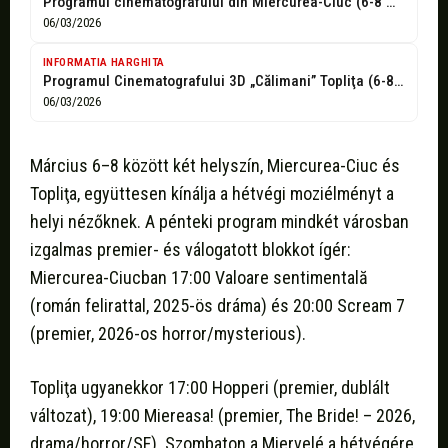
Programul cinematografului din Miercurea-Ciuc (6-8 martie) -
06/03/2026
INFORMATIA HARGHITA
Programul Cinematografului 3D „Călimani” Topliţa (6-8 martie) -
06/03/2026
Március 6–8 között két helyszín, Miercurea-Ciuc és
Topliţa, együttesen kínálja a hétvégi moziélményt a
helyi nézőknek. A pénteki program mindkét városban
izgalmas premier- és válogatott blokkot ígér:
Miercurea-Ciucban 17:00 Valoare sentimentală
(román felirattal, 2025-ös dráma) és 20:00 Scream 7
(premier, 2026-os horror/mysterious).
Topliţa ugyanekkor 17:00 Hopperi (premier, dublált
változat), 19:00 Miereasa! (premier, The Bride! – 2026,
drama/horror/SF). Szombaton a Miervelé a hétvégére