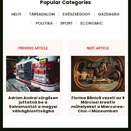
Popular Categories
HELYI
TÁRSADALOM
EGÉSZSÉGÜGY
GAZDASÁG
POLITIKA
SPORT
ECONOMIC
PREVIOUS ARTICLE
NEXT ARTICLE
Adrian Andrei sürgősen
Florina Bănică vezeti az 8
juttatná be a
Márciusi kreatív
Salvamontot a megyei
műhelyeket a Miercurea-
válságbizottságba
Ciuc-i Múzeumban