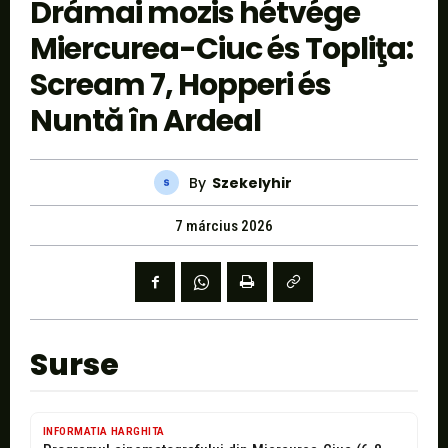
Drámai mozis hétvége
Miercurea-Ciuc és Topliţa:
Scream 7, Hopperi és
Nuntă în Ardeal
By
Szekelyhir
7 március 2026
Surse
INFORMATIA HARGHITA