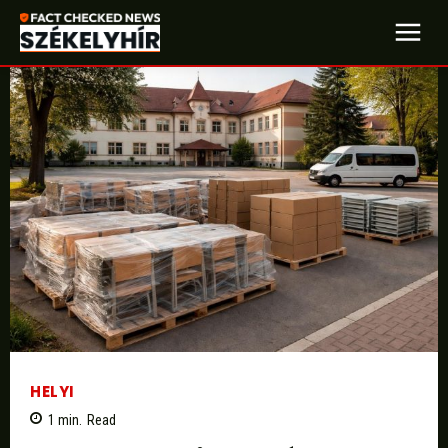
HELYI
1
min.
Read