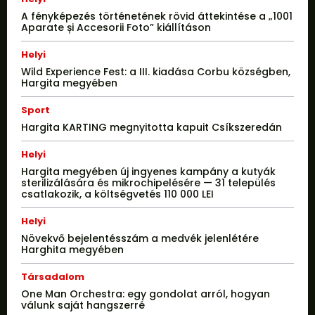
A fényképezés történetének rövid áttekintése a „1001
Aparate și Accesorii Foto” kiállításon
Helyi
Wild Experience Fest: a III. kiadása Corbu községben,
Hargita megyében
Sport
Hargita KARTING megnyitotta kapuit Csíkszeredán
Helyi
Hargita megyében új ingyenes kampány a kutyák
sterilizálására és mikrochipelésére — 31 település
csatlakozik, a költségvetés 110 000 LEI
Helyi
Növekvő bejelentésszám a medvék jelenlétére
Harghita megyében
Társadalom
One Man Orchestra: egy gondolat arról, hogyan
válunk saját hangszerré