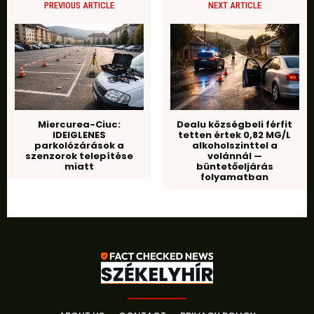
PREVIOUS ARTICLE
NEXT ARTICLE
Miercurea-Ciuc:
Dealu községbeli férfit
IDEIGLENES
tetten értek 0,82 MG/L
parkolózárások a
alkoholszinttel a
szenzorok telepítése
volánnál —
miatt
büntetőeljárás
folyamatban