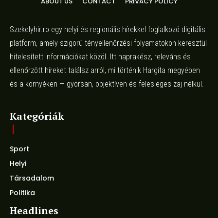
ABOUT US
CONTACT
PRIVACY POLICY
Szekelyhir.ro egy helyi és regionális hírekkel foglalkozó digitális
platform, amely szigorú tényellenőrzési folyamatokon keresztül
hitelesített információkat közöl. Itt naprakész, releváns és
ellenőrzött híreket találsz arról, mi történik Hargita megyében
és a környéken — gyorsan, objektíven és felesleges zaj nélkül.
Kategóriák
Sport
Helyi
Társadalom
Politika
Headlines