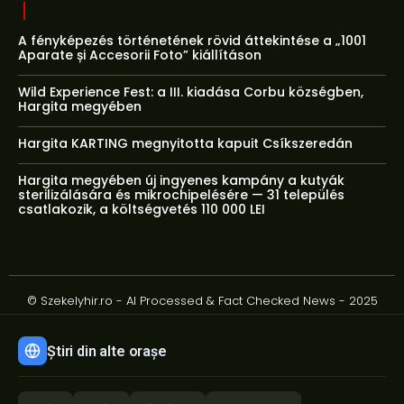
A fényképezés történetének rövid áttekintése a „1001
Aparate și Accesorii Foto” kiállításon
Wild Experience Fest: a III. kiadása Corbu községben,
Hargita megyében
Hargita KARTING megnyitotta kapuit Csíkszeredán
Hargita megyében új ingyenes kampány a kutyák
sterilizálására és mikrochipelésére — 31 település
csatlakozik, a költségvetés 110 000 LEI
© Szekelyhir.ro - AI Processed & Fact Checked News - 2025
Știri din alte orașe