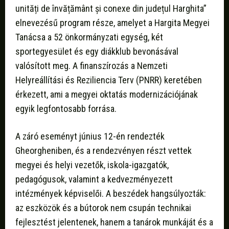
unități de învățământ și conexe din județul Harghita”
elnevezésű program része, amelyet a Hargita Megyei
Tanácsa a 52 önkormányzati egység, két
sportegyesület és egy diákklub bevonásával
valósított meg. A finanszírozás a Nemzeti
Helyreállítási és Reziliencia Terv (PNRR) keretében
érkezett, ami a megyei oktatás modernizációjának
egyik legfontosabb forrása.
A záró eseményt június 12-én rendezték
Gheorgheniben, és a rendezvényen részt vettek
megyei és helyi vezetők, iskola-igazgatók,
pedagógusok, valamint a kedvezményezett
intézmények képviselői. A beszédek hangsúlyozták:
az eszközök és a bútorok nem csupán technikai
fejlesztést jelentenek, hanem a tanárok munkáját és a