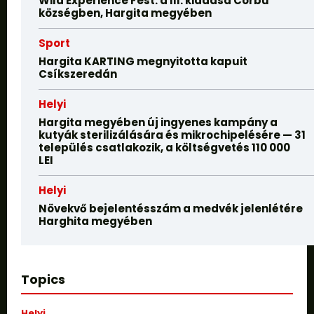
Wild Experience Fest: a III. kiadása Corbu
községben, Hargita megyében
Sport
Hargita KARTING megnyitotta kapuit
Csíkszeredán
Helyi
Hargita megyében új ingyenes kampány a
kutyák sterilizálására és mikrochipelésére — 31
település csatlakozik, a költségvetés 110 000
LEI
Helyi
Növekvő bejelentésszám a medvék jelenlétére
Harghita megyében
Topics
Helyi