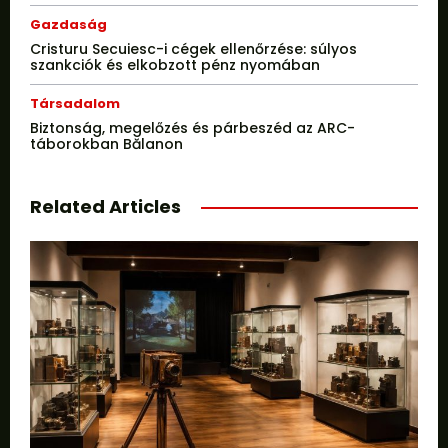
Gazdaság
Cristuru Secuiesc-i cégek ellenőrzése: súlyos
szankciók és elkobzott pénz nyomában
Társadalom
Biztonság, megelőzés és párbeszéd az ARC-
táborokban Bălanon
Related Articles