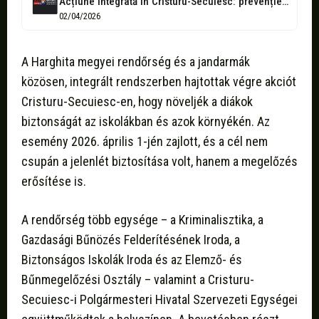
Acțiune integrată în Cristuru-Secuiesc: prevenție, controale și supraveghere în zona școlilor
02/04/2026
A Harghita megyei rendőrség és a jandarmák
közösen, integrált rendszerben hajtottak végre akciót
Cristuru-Secuiesc-en, hogy növeljék a diákok
biztonságát az iskolákban és azok környékén. Az
esemény 2026. április 1-jén zajlott, és a cél nem
csupán a jelenlét biztosítása volt, hanem a megelőzés
erősítése is.
A rendőrség több egysége – a Kriminalisztika, a
Gazdasági Bűnözés Felderítésének Iroda, a
Biztonságos Iskolák Iroda és az Elemző- és
Bűnmegelőzési Osztály – valamint a Cristuru-
Secuiesc-i Polgármesteri Hivatal Szervezeti Egységei