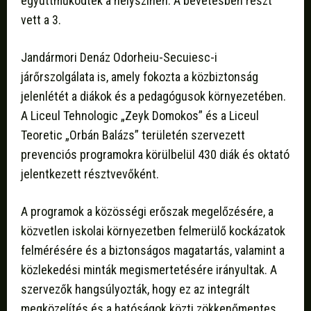
együttműködtek a helyszínen. A bevetésben részt
vett a 3.
Jandármori Denáz Odorheiu-Secuiesc-i
járőrszolgálata is, amely fokozta a közbiztonság
jelenlétét a diákok és a pedagógusok környezetében.
A Liceul Tehnologic „Zeyk Domokos” és a Liceul
Teoretic „Orbán Balázs” területén szervezett
prevenciós programokra körülbelül 430 diák és oktató
jelentkezett résztvevőként.
A programok a közösségi erőszak megelőzésére, a
közvetlen iskolai környezetben felmerülő kockázatok
felmérésére és a biztonságos magatartás, valamint a
közlekedési minták megismertetésére irányultak. A
szervezők hangsúlyozták, hogy ez az integrált
megközelítés és a hatóságok közti zökkenőmentes