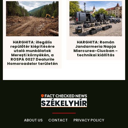
HARGHITA: illegális
HARGHITA: Román
repülőtér kiépítésére
Jandarmeria Napja
utaló munkálatok
Miercurea-Ciucban –
Merești környékén, a
technikai kiállítás
ROSPA 0027 Dealurile
Homoroadelor területén
ABOUT US
CONTACT
PRIVACY POLICY