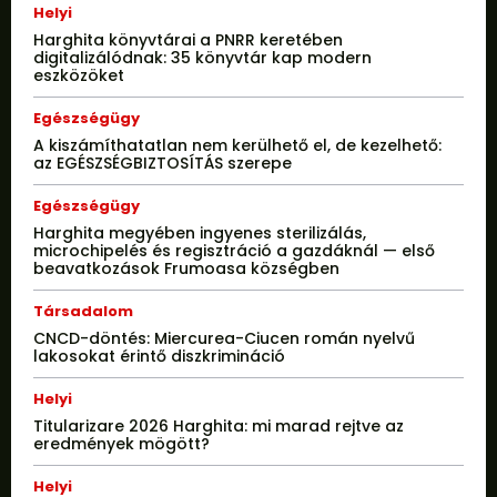
Helyi
Harghita könyvtárai a PNRR keretében
digitalizálódnak: 35 könyvtár kap modern
eszközöket
Egészségügy
A kiszámíthatatlan nem kerülhető el, de kezelhető:
az EGÉSZSÉGBIZTOSÍTÁS szerepe
Egészségügy
Harghita megyében ingyenes sterilizálás,
microchipelés és regisztráció a gazdáknál — első
beavatkozások Frumoasa községben
Társadalom
CNCD-döntés: Miercurea-Ciucen román nyelvű
lakosokat érintő diszkrimináció
Helyi
Titularizare 2026 Harghita: mi marad rejtve az
eredmények mögött?
Helyi