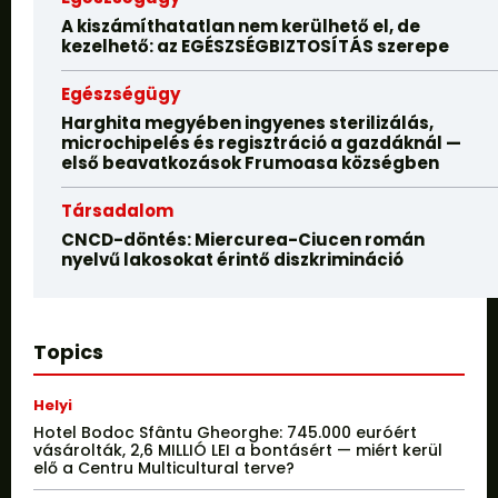
A kiszámíthatatlan nem kerülhető el, de
kezelhető: az EGÉSZSÉGBIZTOSÍTÁS szerepe
Egészségügy
Harghita megyében ingyenes sterilizálás,
microchipelés és regisztráció a gazdáknál —
első beavatkozások Frumoasa községben
Társadalom
CNCD-döntés: Miercurea-Ciucen román
nyelvű lakosokat érintő diszkrimináció
Topics
Helyi
Hotel Bodoc Sfântu Gheorghe: 745.000 euróért
vásárolták, 2,6 MILLIÓ LEI a bontásért — miért kerül
elő a Centru Multicultural terve?