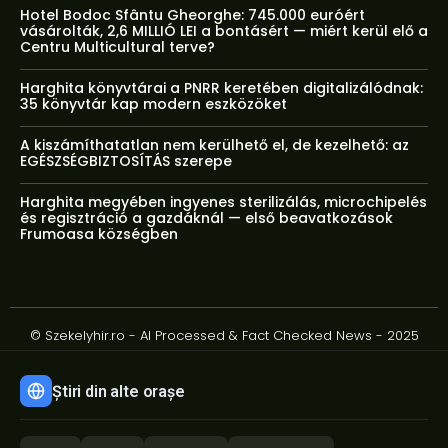
Hotel Bodoc Sfântu Gheorghe: 745.000 euróért
vásárolták, 2,6 MILLIÓ LEI a bontásért — miért kerül elő a
Centru Multicultural terve?
Harghita könyvtárai a PNRR keretében digitalizálódnak:
35 könyvtár kap modern eszközöket
A kiszámíthatatlan nem kerülhető el, de kezelhető: az
EGÉSZSÉGBIZTOSÍTÁS szerepe
Harghita megyében ingyenes sterilizálás, microchipelés
és regisztráció a gazdáknál — első beavatkozások
Frumoasa községben
© Szekelyhir.ro - AI Processed & Fact Checked News - 2025
Știri din alte orașe