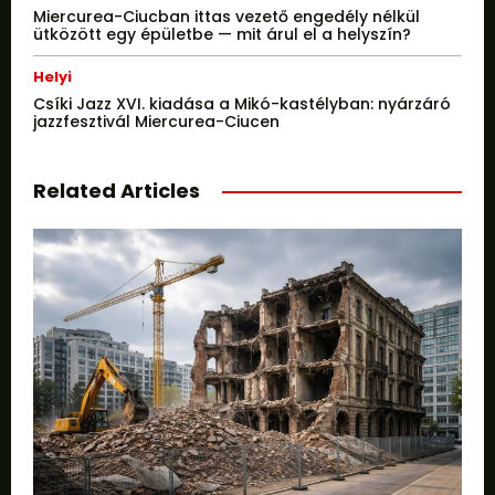
Miercurea-Ciucban ittas vezető engedély nélkül
ütközött egy épületbe — mit árul el a helyszín?
Helyi
Csíki Jazz XVI. kiadása a Mikó-kastélyban: nyárzáró
jazzfesztivál Miercurea-Ciucen
Related Articles