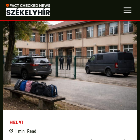
HELYI
1
min.
Read