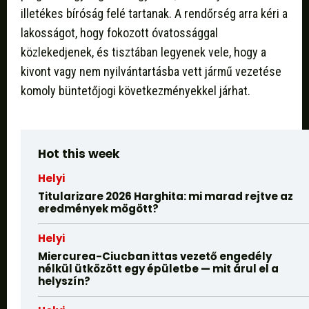
illetékes bíróság felé tartanak. A rendőrség arra kéri a
lakosságot, hogy fokozott óvatossággal
közlekedjenek, és tisztában legyenek vele, hogy a
kivont vagy nem nyilvántartásba vett jármű vezetése
komoly büntetőjogi következményekkel járhat.
Hot this week
Helyi
Titularizare 2026 Harghita: mi marad rejtve az
eredmények mögött?
Helyi
Miercurea-Ciucban ittas vezető engedély
nélkül ütközött egy épületbe — mit árul el a
helyszín?