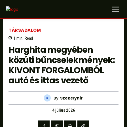
TÁRSADALOM
1
min.
Read
Harghita megyében
közúti bűncselekmények:
KIVONT FORGALOMBÓL
autó és ittas vezető
By
Szekelyhir
4 július 2026