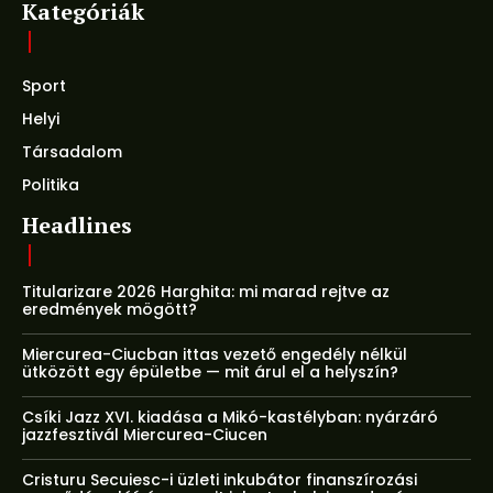
Kategóriák
Sport
Helyi
Társadalom
Politika
Headlines
Titularizare 2026 Harghita: mi marad rejtve az
eredmények mögött?
Miercurea-Ciucban ittas vezető engedély nélkül
ütközött egy épületbe — mit árul el a helyszín?
Csíki Jazz XVI. kiadása a Mikó-kastélyban: nyárzáró
jazzfesztivál Miercurea-Ciucen
Cristuru Secuiesc-i üzleti inkubátor finanszírozási