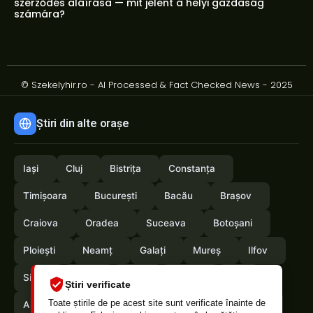
szerződés aláírása — mit jelent a helyi gazdaság
számára?
© Szekelyhir.ro - AI Processed & Fact Checked News - 2025
Știri din alte orașe
Iași
Cluj
Bistrița
Constanța
Timișoara
București
Bacău
Brașov
Craiova
Oradea
Suceava
Botoșani
Ploiești
Neamț
Galați
Mureș
Ilfov
Sibiu
Arad
Alba
Tulcea
Olt
Știri verificate
Toate știrile de pe acest site sunt verificate înainte de
Arges
Maramures
Vrancea
Satumare