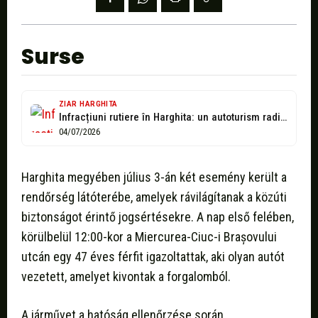
Surse
ZIAR HARGHITA
Infracțiuni rutiere în Harghita: un autoturism radiat și un conducător auto băut
04/07/2026
Harghita megyében július 3-án két esemény került a
rendőrség látóterébe, amelyek rávilágítanak a közúti
biztonságot érintő jogsértésekre. A nap első felében,
körülbelül 12:00-kor a Miercurea-Ciuc-i Brașovului
utcán egy 47 éves férfit igazoltattak, aki olyan autót
vezetett, amelyet kivontak a forgalomból.
A járművet a hatóság ellenőrzése során