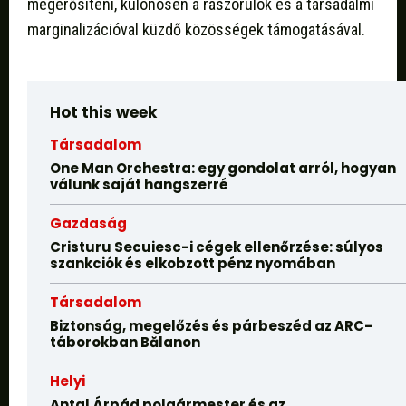
megerősíteni, különösen a rászorulók és a társadalmi
marginalizációval küzdő közösségek támogatásával.
Hot this week
Társadalom
One Man Orchestra: egy gondolat arról, hogyan
válunk saját hangszerré
Gazdaság
Cristuru Secuiesc-i cégek ellenőrzése: súlyos
szankciók és elkobzott pénz nyomában
Társadalom
Biztonság, megelőzés és párbeszéd az ARC-
táborokban Bălanon
Helyi
Antal Árpád polgármester és az