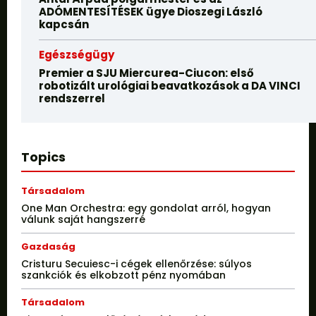
ADÓMENTESÍTÉSEK ügye Dioszegi László
kapcsán
Egészségügy
Premier a SJU Miercurea-Ciucon: első
robotizált urológiai beavatkozások a DA VINCI
rendszerrel
Topics
Társadalom
One Man Orchestra: egy gondolat arról, hogyan
válunk saját hangszerré
Gazdaság
Cristuru Secuiesc-i cégek ellenőrzése: súlyos
szankciók és elkobzott pénz nyomában
Társadalom