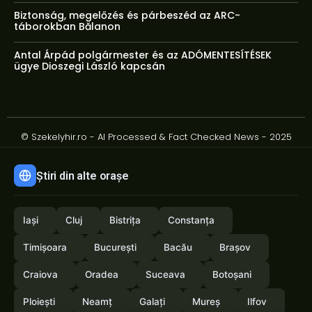
Biztonság, megelőzés és párbeszéd az ARC-
táborokban Bălanon
Antal Árpád polgármester és az ADÓMENTESÍTÉSEK
ügye Dioszegi László kapcsán
© Szekelyhir.ro - AI Processed & Fact Checked News - 2025
Știri din alte orașe
Iași
Cluj
Bistrița
Constanța
Timișoara
București
Bacău
Brașov
Craiova
Oradea
Suceava
Botoșani
Ploiești
Neamț
Galați
Mureș
Ilfov