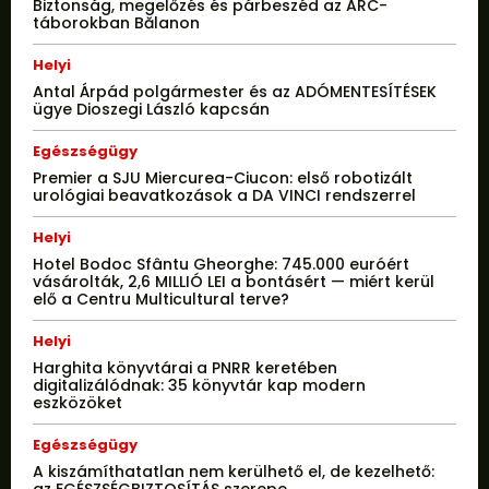
Biztonság, megelőzés és párbeszéd az ARC-
táborokban Bălanon
Helyi
Antal Árpád polgármester és az ADÓMENTESÍTÉSEK
ügye Dioszegi László kapcsán
Egészségügy
Premier a SJU Miercurea-Ciucon: első robotizált
urológiai beavatkozások a DA VINCI rendszerrel
Helyi
Hotel Bodoc Sfântu Gheorghe: 745.000 euróért
vásárolták, 2,6 MILLIÓ LEI a bontásért — miért kerül
elő a Centru Multicultural terve?
Helyi
Harghita könyvtárai a PNRR keretében
digitalizálódnak: 35 könyvtár kap modern
eszközöket
Egészségügy
A kiszámíthatatlan nem kerülhető el, de kezelhető: