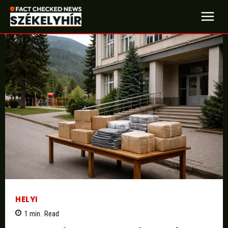
HELYI
1
min.
Read