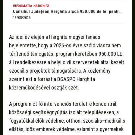
INFORMATIA HARGHITA
Consiliul Judeţean Harghita alocă 950.000 de lei pentru finanţarea proiectelor sociale -
13/05/2026
Az idei év elején a Harghita megyei tanács
bejelentette, hogy a 2026-os évre szóló vissza nem
térítendő támogatási program keretében 950.000 LEI
áll rendelkezésre a helyi civil szervezetek által kezelt
szociális projektek támogatására. A közlemény
szerint ezt a forrást a DGASPC Harghita
közreműködésével osztják szét.
A program öt fő intervenciós területre koncentrál:
közösségi segítségnyújtás izolált településeken, a
fogyatékkal élők védelme, otthoni szociális–medikális
ellátás, idős emberek védelme, valamint a gyermekek