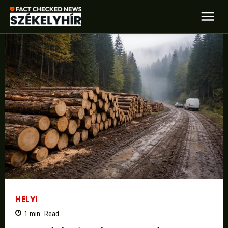
HELYI
1
min.
Read