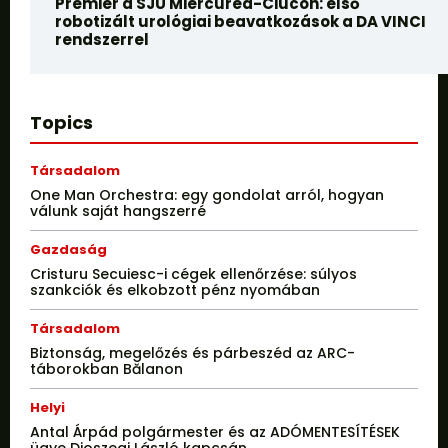
Premier a SJU Miercurea-Ciucon: első
robotizált urológiai beavatkozások a DA VINCI
rendszerrel
Topics
Társadalom
One Man Orchestra: egy gondolat arról, hogyan
válunk saját hangszerré
Gazdaság
Cristuru Secuiesc-i cégek ellenőrzése: súlyos
szankciók és elkobzott pénz nyomában
Társadalom
Biztonság, megelőzés és párbeszéd az ARC-
táborokban Bălanon
Helyi
Antal Árpád polgármester és az ADÓMENTESÍTÉSEK