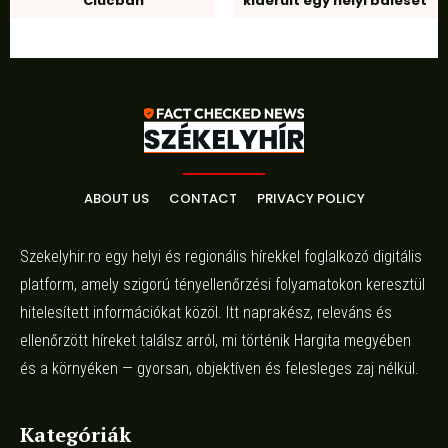
Ciucban
kiderült egy helyi baleset
ABOUT US
CONTACT
PRIVACY POLICY
Szekelyhir.ro egy helyi és regionális hírekkel foglalkozó digitális
platform, amely szigorú tényellenőrzési folyamatokon keresztül
hitelesített információkat közöl. Itt naprakész, releváns és
ellenőrzött híreket találsz arról, mi történik Hargita megyében
és a környéken — gyorsan, objektíven és felesleges zaj nélkül.
Kategóriák