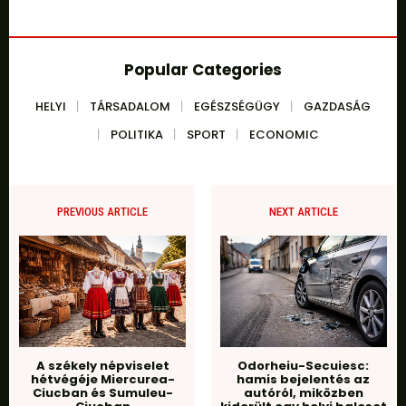
Popular Categories
HELYI
TÁRSADALOM
EGÉSZSÉGÜGY
GAZDASÁG
POLITIKA
SPORT
ECONOMIC
PREVIOUS ARTICLE
NEXT ARTICLE
A székely népviselet
Odorheiu-Secuiesc:
hétvégéje Miercurea-
hamis bejelentés az
Ciucban és Sumuleu-
autóról, miközben