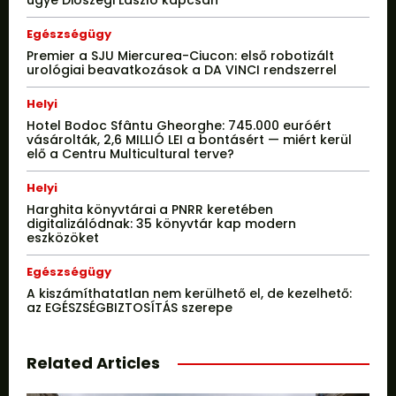
ügye Dioszegi László kapcsán
Egészségügy
Premier a SJU Miercurea-Ciucon: első robotizált
urológiai beavatkozások a DA VINCI rendszerrel
Helyi
Hotel Bodoc Sfântu Gheorghe: 745.000 euróért
vásárolták, 2,6 MILLIÓ LEI a bontásért — miért kerül
elő a Centru Multicultural terve?
Helyi
Harghita könyvtárai a PNRR keretében
digitalizálódnak: 35 könyvtár kap modern
eszközöket
Egészségügy
A kiszámíthatatlan nem kerülhető el, de kezelhető:
az EGÉSZSÉGBIZTOSÍTÁS szerepe
Related Articles