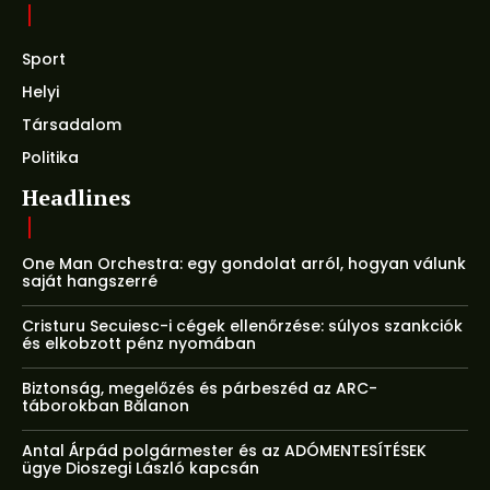
Sport
Helyi
Társadalom
Politika
Headlines
One Man Orchestra: egy gondolat arról, hogyan válunk
saját hangszerré
Cristuru Secuiesc-i cégek ellenőrzése: súlyos szankciók
és elkobzott pénz nyomában
Biztonság, megelőzés és párbeszéd az ARC-
táborokban Bălanon
Antal Árpád polgármester és az ADÓMENTESÍTÉSEK
ügye Dioszegi László kapcsán