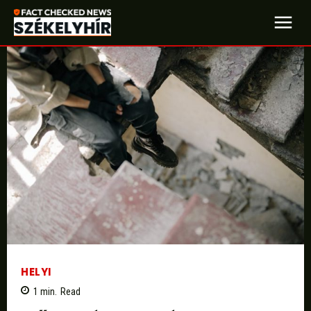
HELYI
1
min.
Read