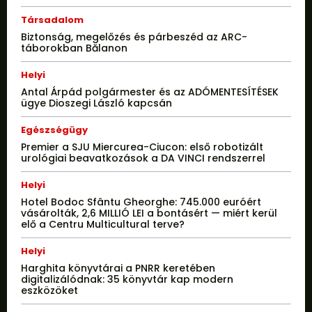
Társadalom
Biztonság, megelőzés és párbeszéd az ARC-
táborokban Bălanon
Helyi
Antal Árpád polgármester és az ADÓMENTESÍTÉSEK
ügye Dioszegi László kapcsán
Egészségügy
Premier a SJU Miercurea-Ciucon: első robotizált
urológiai beavatkozások a DA VINCI rendszerrel
Helyi
Hotel Bodoc Sfântu Gheorghe: 745.000 euróért
vásárolták, 2,6 MILLIÓ LEI a bontásért — miért kerül
elő a Centru Multicultural terve?
Helyi
Harghita könyvtárai a PNRR keretében
digitalizálódnak: 35 könyvtár kap modern
eszközöket