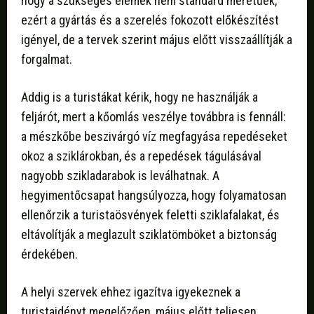
hogy a szükséges elemek nem standard méretűek,
ezért a gyártás és a szerelés fokozott előkészítést
igényel, de a tervek szerint május előtt visszaállítják a
forgalmat.
Addig is a turistákat kérik, hogy ne használják a
feljárót, mert a kőomlás veszélye továbbra is fennáll:
a mészkőbe beszivárgó víz megfagyása repedéseket
okoz a sziklárokban, és a repedések tágulásával
nagyobb szikladarabok is leválhatnak. A
hegyimentőcsapat hangsúlyozza, hogy folyamatosan
ellenőrzik a turistaösvények feletti sziklafalakat, és
eltávolítják a meglazult sziklatömböket a biztonság
érdekében.
A helyi szervek ehhez igazítva igyekeznek a
turistaidényt megelőzően, május előtt teljesen