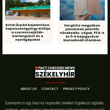
Antal Árpád bejelentése:
Harghita megyében
Sepsiszentgyörgy kitiltja
januárban jelentős
a szerencsejáték-
növekedés: cégek, PFA-k
barlangokat és a
és ÎI-k bejegyzései
nyerőgépeket
kiemelkedő ütemben
ABOUT US
CONTACT
PRIVACY POLICY
Szekelyhir.ro egy helyi és regionális hírekkel foglalkozó digitális
platform, amely szigorú tényellenőrzési folyamatokon keresztül