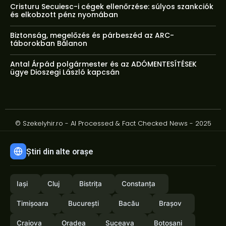
Cristuru Secuiesc-i cégek ellenőrzése: súlyos szankciók
és elkobzott pénz nyomában
Biztonság, megelőzés és párbeszéd az ARC-
táborokban Bălanon
Antal Árpád polgármester és az ADÓMENTESÍTÉSEK
ügye Dioszegi László kapcsán
© Szekelyhir.ro - AI Processed & Fact Checked News - 2025
Știri din alte orașe
Iași
Cluj
Bistrița
Constanța
Timișoara
București
Bacău
Brașov
Craiova
Oradea
Suceava
Botoșani