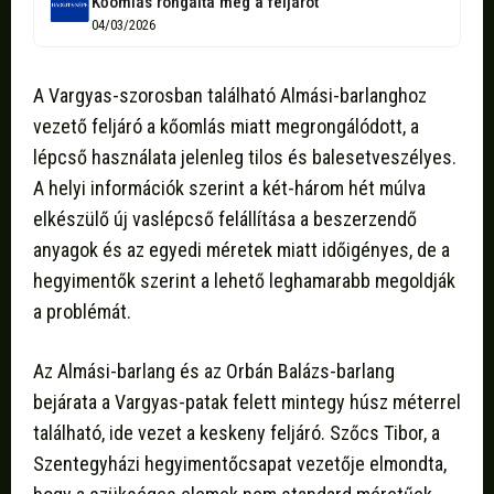
Kőomlás rongálta meg a feljárót
04/03/2026
A Vargyas-szorosban található Almási-barlanghoz
vezető feljáró a kőomlás miatt megrongálódott, a
lépcső használata jelenleg tilos és balesetveszélyes.
A helyi információk szerint a két-három hét múlva
elkészülő új vaslépcső felállítása a beszerzendő
anyagok és az egyedi méretek miatt időigényes, de a
hegyimentők szerint a lehető leghamarabb megoldják
a problémát.
Az Almási-barlang és az Orbán Balázs-barlang
bejárata a Vargyas-patak felett mintegy húsz méterrel
található, ide vezet a keskeny feljáró. Szőcs Tibor, a
Szentegyházi hegyimentőcsapat vezetője elmondta,