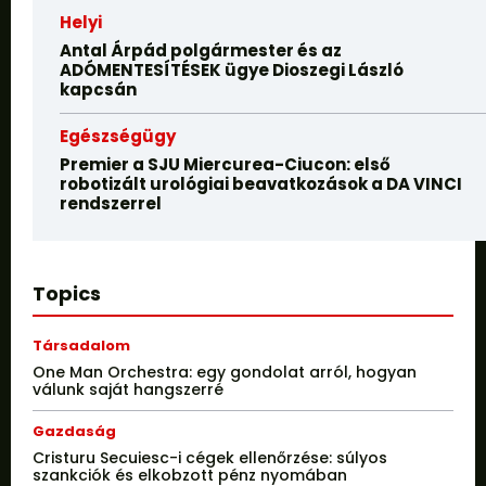
Helyi
Antal Árpád polgármester és az
ADÓMENTESÍTÉSEK ügye Dioszegi László
kapcsán
Egészségügy
Premier a SJU Miercurea-Ciucon: első
robotizált urológiai beavatkozások a DA VINCI
rendszerrel
Topics
Társadalom
One Man Orchestra: egy gondolat arról, hogyan
válunk saját hangszerré
Gazdaság
Cristuru Secuiesc-i cégek ellenőrzése: súlyos
szankciók és elkobzott pénz nyomában