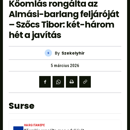
Kőomlás rongálta az
Almási-barlang feljáróját
– Szőcs Tibor: két-három
hét a javítás
By
Szekelyhir
5 március 2026
Surse
HARGITANEPE