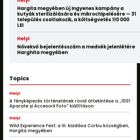
Helyi
Hargita megyében új ingyenes kampány a
kutyák sterilizálására és mikrochipelésére — 31
település csatlakozik, a költségvetés 110 000
LEI
Helyi
Növekvő bejelentésszám a medvék jelenlétére
Harghita megyében
Topics
Helyi
A fényképezés történetének rövid áttekintése a „1001
Aparate și Accesorii Foto” kiállításon
Helyi
Wild Experience Fest: a III. kiadása Corbu községben,
Hargita megyében