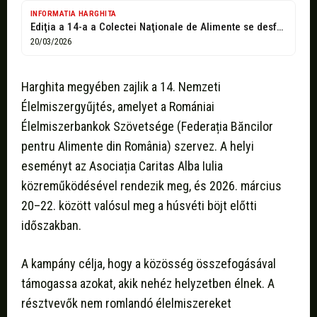
INFORMATIA HARGHITA
Ediţia a 14-a a Colectei Naţionale de Alimente se desfăşoară şi în...
20/03/2026
Harghita megyében zajlik a 14. Nemzeti
Élelmiszergyűjtés, amelyet a Romániai
Élelmiszerbankok Szövetsége (Federația Băncilor
pentru Alimente din România) szervez. A helyi
eseményt az Asociația Caritas Alba Iulia
közreműködésével rendezik meg, és 2026. március
20–22. között valósul meg a húsvéti böjt előtti
időszakban.
A kampány célja, hogy a közösség összefogásával
támogassa azokat, akik nehéz helyzetben élnek. A
résztvevők nem romlandó élelmiszereket