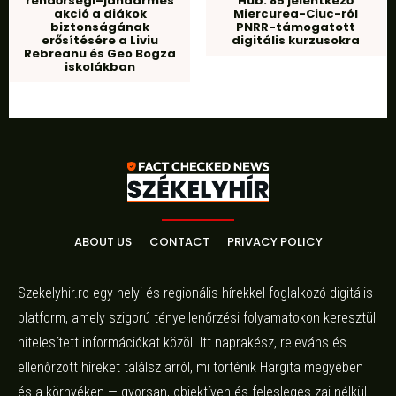
rendőrségi–jandarmes
Hub: 85 jelentkező
akció a diákok
Miercurea-Ciuc-ról
biztonságának
PNRR-támogatott
erősítésére a Liviu
digitális kurzusokra
Rebreanu és Geo Bogza
iskolákban
ABOUT US
CONTACT
PRIVACY POLICY
Szekelyhir.ro egy helyi és regionális hírekkel foglalkozó digitális
platform, amely szigorú tényellenőrzési folyamatokon keresztül
hitelesített információkat közöl. Itt naprakész, releváns és
ellenőrzött híreket találsz arról, mi történik Hargita megyében
és a környéken — gyorsan, objektíven és felesleges zaj nélkül.