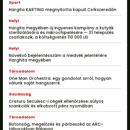
Sport
Hargita KARTING megnyitotta kapuit Csíkszeredán
Helyi
Hargita megyében új ingyenes kampány a kutyák
sterilizálására és mikrochipelésére — 31 település
csatlakozik, a költségvetés 110 000 LEI
Helyi
Növekvő bejelentésszám a medvék jelenlétére
Harghita megyében
Társadalom
One Man Orchestra: egy gondolat arról, hogyan
válunk saját hangszerré
Gazdaság
Cristuru Secuiesc-i cégek ellenőrzése: súlyos
szankciók és elkobzott pénz nyomában
Társadalom
Biztonság, megelőzés és párbeszéd az ARC-
táborokban Bălanon