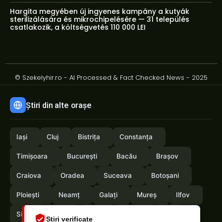
Hargita megyében új ingyenes kampány a kutyák
sterilizálására és mikrochipelésére — 31 település
csatlakozik, a költségvetés 110 000 LEI
© Szekelyhir.ro - AI Processed & Fact Checked News - 2025
Știri din alte orașe
Iași
Cluj
Bistrița
Constanța
Timișoara
București
Bacău
Brașov
Craiova
Oradea
Suceava
Botoșani
Ploiești
Neamț
Galați
Mureș
Ilfov
Sibiu
Arad
Alba
Tulcea
Olt
Știri verificate