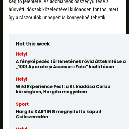
segítő jelenléte. Az adományok összegyűjtése a
húsvéti időszak közeledtével különösen fontos, mert
így a rászorulók ünnepeit is könnyebbé tehetik.
Hot this week
Helyi
A fényképezés történetének rövid áttekintése a
„1001 Aparate și Accesorii Foto” kiállításon
Helyi
Wild Experience Fest: a III. kiadása Corbu
községben, Hargita megyében
Sport
Hargita KARTING megnyitotta kapuit
Csíkszeredán