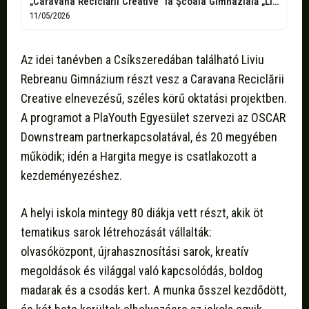
„Caravana Reciclării Creative” la Şcoala Gimnazială „Liviu Rebreanu” -
11/05/2026
Az idei tanévben a Csíkszeredában található Liviu
Rebreanu Gimnázium részt vesz a Caravana Reciclării
Creative elnevezésű, széles körű oktatási projektben.
A programot a PlaYouth Egyesület szervezi az OSCAR
Downstream partnerkapcsolatával, és 20 megyében
működik; idén a Hargita megye is csatlakozott a
kezdeményezéshez.
A helyi iskola mintegy 80 diákja vett részt, akik öt
tematikus sarok létrehozását vállalták:
olvasóközpont, újrahasznosítási sarok, kreatív
megoldások és világgal való kapcsolódás, boldog
madarak és a csodás kert. A munka ősszel kezdődött,