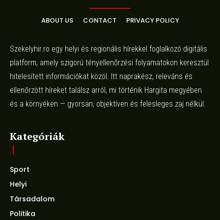
ABOUT US
CONTACT
PRIVACY POLICY
Szekelyhir.ro egy helyi és regionális hírekkel foglalkozó digitális
platform, amely szigorú tényellenőrzési folyamatokon keresztül
hitelesített információkat közöl. Itt naprakész, releváns és
ellenőrzött híreket találsz arról, mi történik Hargita megyében
és a környéken — gyorsan, objektíven és felesleges zaj nélkül.
Kategóriák
Sport
Helyi
Társadalom
Politika