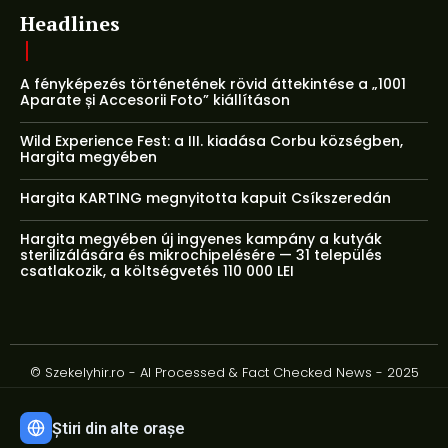
Headlines
A fényképezés történetének rövid áttekintése a „1001
Aparate și Accesorii Foto” kiállításon
Wild Experience Fest: a III. kiadása Corbu községben,
Hargita megyében
Hargita KARTING megnyitotta kapuit Csíkszeredán
Hargita megyében új ingyenes kampány a kutyák
sterilizálására és mikrochipelésére — 31 település
csatlakozik, a költségvetés 110 000 LEI
© Szekelyhir.ro - AI Processed & Fact Checked News - 2025
Știri din alte orașe