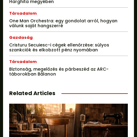
Harghita megyében
Társadalom
One Man Orchestra: egy gondolat arról, hogyan
válunk saját hangszerré
Gazdaság
Cristuru Secuiesc-i cégek ellenőrzése: súlyos
szankciók és elkobzott pénz nyomában
Társadalom
Biztonság, megelőzés és párbeszéd az ARC-
táborokban Bălanon
Related Articles