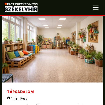
TÁRSADALOM
1
min.
Read