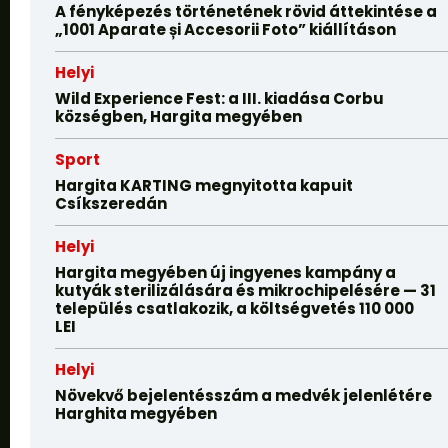
A fényképezés történetének rövid áttekintése a
„1001 Aparate și Accesorii Foto” kiállításon
Helyi
Wild Experience Fest: a III. kiadása Corbu
községben, Hargita megyében
Sport
Hargita KARTING megnyitotta kapuit
Csíkszeredán
Helyi
Hargita megyében új ingyenes kampány a
kutyák sterilizálására és mikrochipelésére — 31
település csatlakozik, a költségvetés 110 000
LEI
Helyi
Növekvő bejelentésszám a medvék jelenlétére
Harghita megyében