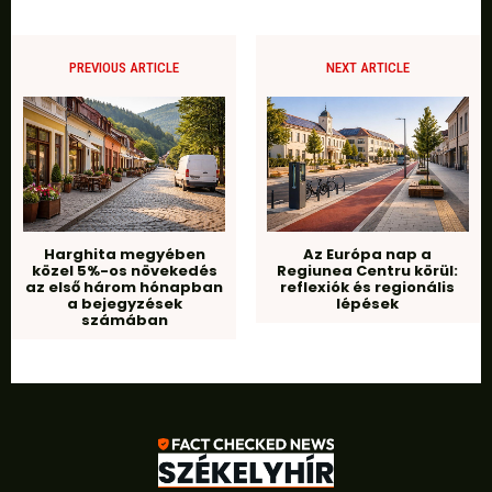
PREVIOUS ARTICLE
NEXT ARTICLE
Harghita megyében
Az Európa nap a
közel 5%-os növekedés
Regiunea Centru körül:
az első három hónapban
reflexiók és regionális
a bejegyzések
lépések
számában