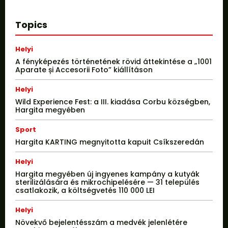
Topics
Helyi
A fényképezés történetének rövid áttekintése a „1001
Aparate și Accesorii Foto” kiállításon
Helyi
Wild Experience Fest: a III. kiadása Corbu községben,
Hargita megyében
Sport
Hargita KARTING megnyitotta kapuit Csíkszeredán
Helyi
Hargita megyében új ingyenes kampány a kutyák
sterilizálására és mikrochipelésére — 31 település
csatlakozik, a költségvetés 110 000 LEI
Helyi
Növekvő bejelentésszám a medvék jelenlétére