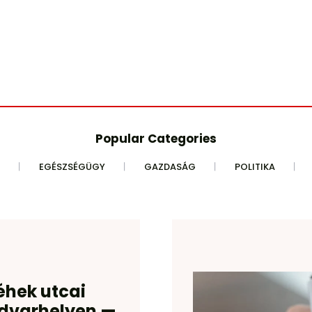
Popular Categories
EGÉSZSÉGÜGY
GAZDASÁG
POLITIKA
éhek utcai
udvarhelyen —