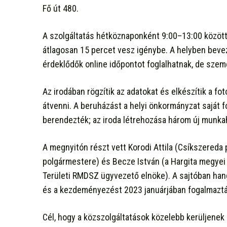
Fő út 480.
A szolgáltatás hétköznaponként 9:00–13:00 között
átlagosan 15 percet vesz igénybe. A helyben beve
érdeklődők online időpontot foglalhatnak, de személ
Az irodában rögzítik az adatokat és elkészítik a f
átvenni. A beruházást a helyi önkormányzat saját fo
berendezték; az iroda létrehozása három új munka
A megnyitón részt vett Korodi Attila (Csíkszered
polgármestere) és Becze István (a Hargita megyei 
Területi RMDSZ ügyvezető elnöke). A sajtóban hangs
és a kezdeményezést 2023 januárjában fogalmaztá
Cél, hogy a közszolgáltatások közelebb kerüljenek