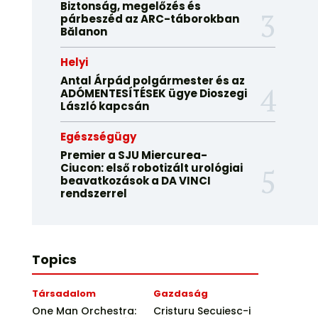
Biztonság, megelőzés és
párbeszéd az ARC-táborokban
Bălanon
Helyi
Antal Árpád polgármester és az
ADÓMENTESÍTÉSEK ügye Dioszegi
László kapcsán
Egészségügy
Premier a SJU Miercurea-
Ciucon: első robotizált urológiai
beavatkozások a DA VINCI
rendszerrel
Topics
Társadalom
Gazdaság
One Man Orchestra:
Cristuru Secuiesc-i