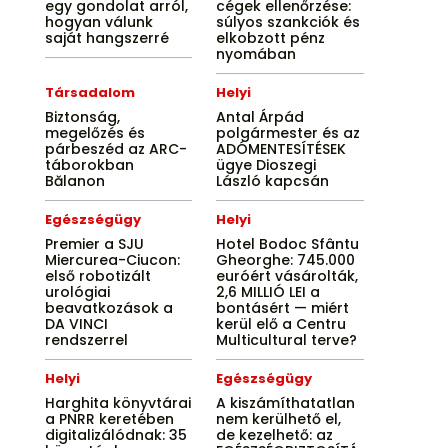
egy gondolat arról,
cégek ellenőrzése:
hogyan válunk
súlyos szankciók és
saját hangszerré
elkobzott pénz
nyomában
Társadalom
Helyi
Biztonság,
Antal Árpád
megelőzés és
polgármester és az
párbeszéd az ARC-
ADÓMENTESÍTÉSEK
táborokban
ügye Dioszegi
Bălanon
László kapcsán
Egészségügy
Helyi
Premier a SJU
Hotel Bodoc Sfântu
Miercurea-Ciucon:
Gheorghe: 745.000
első robotizált
euróért vásárolták,
urológiai
2,6 MILLIÓ LEI a
beavatkozások a
bontásért — miért
DA VINCI
kerül elő a Centru
rendszerrel
Multicultural terve?
Helyi
Egészségügy
Harghita könyvtárai
A kiszámíthatatlan
a PNRR keretében
nem kerülhető el,
digitalizálódnak: 35
de kezelhető: az