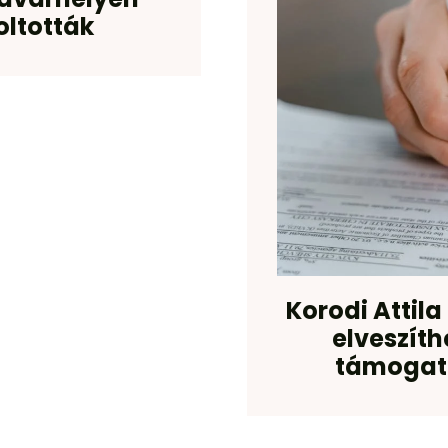
oltották
Korodi Attila
elveszíth
támogatá