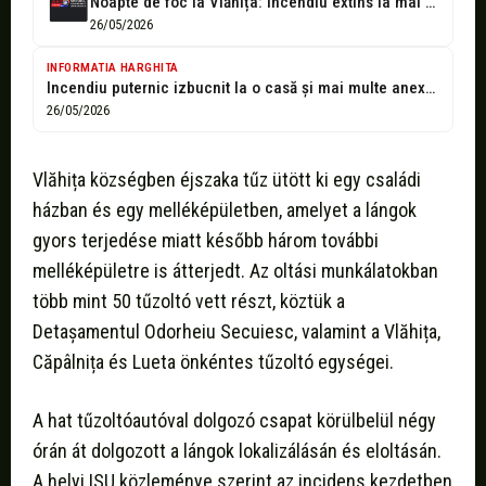
Noapte de foc la Vlăhița: incendiu extins la mai multe anexe gospodărești
26/05/2026
INFORMATIA HARGHITA
Incendiu puternic izbucnit la o casă și mai multe anexe gospodărești din...
26/05/2026
Vlăhița községben éjszaka tűz ütött ki egy családi
házban és egy melléképületben, amelyet a lángok
gyors terjedése miatt később három további
melléképületre is átterjedt. Az oltási munkálatokban
több mint 50 tűzoltó vett részt, köztük a
Detașamentul Odorheiu Secuiesc, valamint a Vlăhița,
Căpâlnița és Lueta önkéntes tűzoltó egységei.
A hat tűzoltóautóval dolgozó csapat körülbelül négy
órán át dolgozott a lángok lokalizálásán és eloltásán.
A helyi ISU közleménye szerint az incidens kezdetben