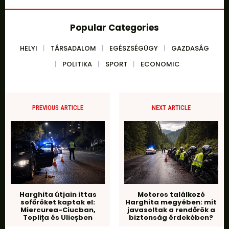
Popular Categories
HELYI
TÁRSADALOM
EGÉSZSÉGÜGY
GAZDASÁG
POLITIKA
SPORT
ECONOMIC
PREVIOUS ARTICLE
NEXT ARTICLE
Harghita útjain ittas
Motoros találkozó
sofőröket kaptak el:
Harghita megyében: mit
Miercurea-Ciucban,
javasoltak a rendőrök a
Toplița és Ulieșben
biztonság érdekében?