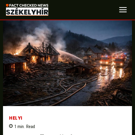
HELYI
1
min.
Read