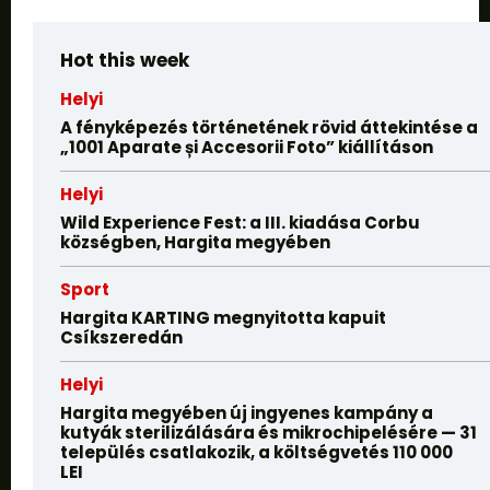
Hot this week
Helyi
A fényképezés történetének rövid áttekintése a
„1001 Aparate și Accesorii Foto” kiállításon
Helyi
Wild Experience Fest: a III. kiadása Corbu
községben, Hargita megyében
Sport
Hargita KARTING megnyitotta kapuit
Csíkszeredán
Helyi
Hargita megyében új ingyenes kampány a
kutyák sterilizálására és mikrochipelésére — 31
település csatlakozik, a költségvetés 110 000
LEI