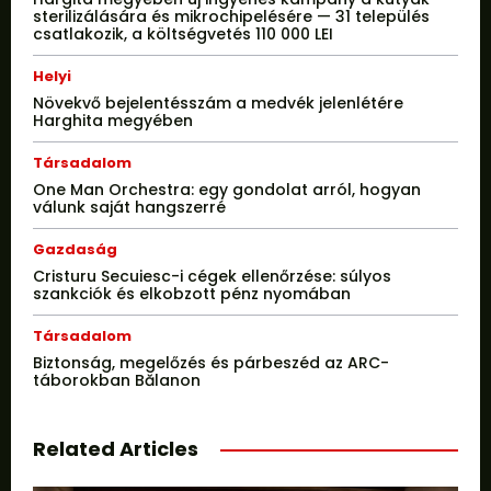
sterilizálására és mikrochipelésére — 31 település
csatlakozik, a költségvetés 110 000 LEI
Helyi
Növekvő bejelentésszám a medvék jelenlétére
Harghita megyében
Társadalom
One Man Orchestra: egy gondolat arról, hogyan
válunk saját hangszerré
Gazdaság
Cristuru Secuiesc-i cégek ellenőrzése: súlyos
szankciók és elkobzott pénz nyomában
Társadalom
Biztonság, megelőzés és párbeszéd az ARC-
táborokban Bălanon
Related Articles