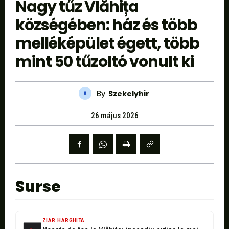
Nagy tűz Vlăhița
községében: ház és több
melléképület égett, több
mint 50 tűzoltó vonult ki
By
Szekelyhir
26 május 2026
Surse
ZIAR HARGHITA