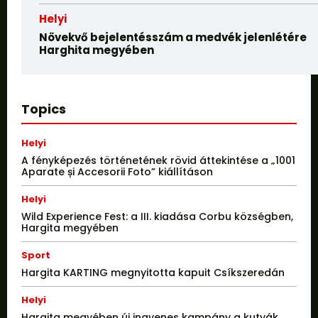
Helyi
Növekvő bejelentésszám a medvék jelenlétére
Harghita megyében
Topics
Helyi
A fényképezés történetének rövid áttekintése a „1001
Aparate și Accesorii Foto” kiállításon
Helyi
Wild Experience Fest: a III. kiadása Corbu községben,
Hargita megyében
Sport
Hargita KARTING megnyitotta kapuit Csíkszeredán
Helyi
Hargita megyében új ingyenes kampány a kutyák