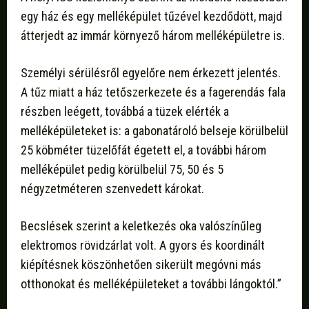
egy ház és egy melléképület tűzével kezdődött, majd
átterjedt az immár környező három melléképületre is.
Személyi sérülésről egyelőre nem érkezett jelentés.
A tűz miatt a ház tetőszerkezete és a fagerendás fala
részben leégett, továbbá a tüzek elérték a
melléképületeket is: a gabonatároló belseje körülbelül
25 köbméter tüzelőfát égetett el, a további három
melléképület pedig körülbelül 75, 50 és 5
négyzetméteren szenvedett károkat.
Becslések szerint a keletkezés oka valószínűleg
elektromos rövidzárlat volt. A gyors és koordinált
kiépítésnek köszönhetően sikerült megóvni más
otthonokat és melléképületeket a további lángoktól.”