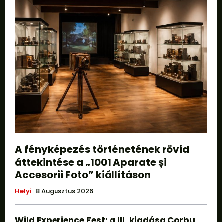
A fényképezés történetének rövid
áttekintése a „1001 Aparate și
Accesorii Foto” kiállításon
Helyi
8 Augusztus 2026
Wild Experience Fest: a III. kiadása Corbu