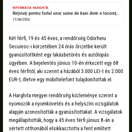
INFORMATIA HARGHITA
Reţinuţi pentru furtul unor sume de bani dintr-o locuinţă şi a unui...
11/06/2026
Két férfi, 19 és 45 éves, a rendőrség Odorheiu
Secuiesc-i körzetében 24 órás őrizetbe került
gyanúsítottként egy lakásbetörés és autólopás
ügyében. A bejelentés június 10-én érkezett egy 68
éves férfitól, aki szerint a házából 3.000 LEI-t és 2.000
EUR-t, illetve egy mobiltelefont tulajdonítottak el.
A Harghita megyei rendőrség közleménye szerint a
nyomozók a nyomkövetés és a helyszíni vizsgálatok
alapján azonosították a gyanúsítottakat. A vizsgálatok
megállapították, hogy a 45 éves férfi június 8-án a
sértett otthonából elsikkasztotta a fent említett