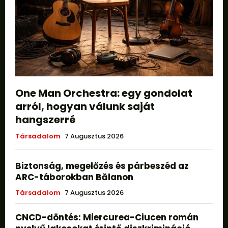
One Man Orchestra: egy gondolat
arról, hogyan válunk saját
hangszerré
Társadalom
7 Augusztus 2026
Biztonság, megelőzés és párbeszéd az
ARC-táborokban Bălanon
Társadalom
7 Augusztus 2026
CNCD-döntés: Miercurea-Ciucen román