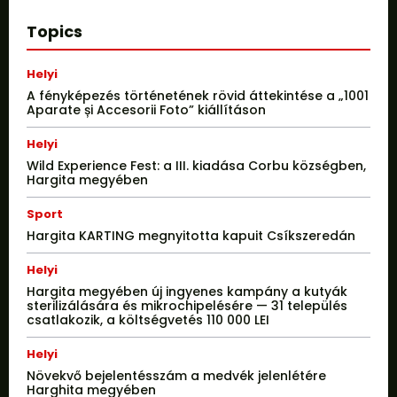
Topics
Helyi
A fényképezés történetének rövid áttekintése a „1001
Aparate și Accesorii Foto” kiállításon
Helyi
Wild Experience Fest: a III. kiadása Corbu községben,
Hargita megyében
Sport
Hargita KARTING megnyitotta kapuit Csíkszeredán
Helyi
Hargita megyében új ingyenes kampány a kutyák
sterilizálására és mikrochipelésére — 31 település
csatlakozik, a költségvetés 110 000 LEI
Helyi
Növekvő bejelentésszám a medvék jelenlétére
Harghita megyében