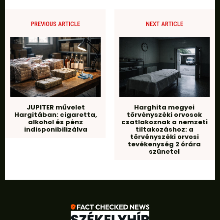
PREVIOUS ARTICLE
NEXT ARTICLE
JUPITER művelet
Harghita megyei
Hargitában: cigaretta,
törvényszéki orvosok
alkohol és pénz
csatlakoznak a nemzeti
indisponibilizálva
tiltakozáshoz: a
törvényszéki orvosi
tevékenység 2 órára
szünetel