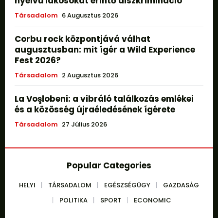
nyelvű lakosokat érintő diszkrimináció
Társadalom
6 Augusztus 2026
Corbu rock központjává válhat
augusztusban: mit ígér a Wild Experience
Fest 2026?
Társadalom
2 Augusztus 2026
La Voşlobeni: a vibráló találkozás emlékei
és a közösség újraéledésének ígérete
Társadalom
27 Július 2026
Popular Categories
HELYI
TÁRSADALOM
EGÉSZSÉGÜGY
GAZDASÁG
POLITIKA
SPORT
ECONOMIC