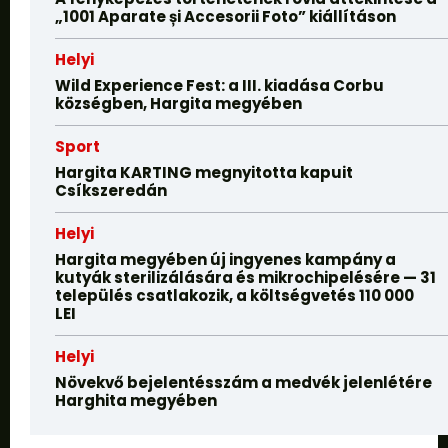
„1001 Aparate și Accesorii Foto” kiállításon
Helyi
Wild Experience Fest: a III. kiadása Corbu
községben, Hargita megyében
Sport
Hargita KARTING megnyitotta kapuit
Csíkszeredán
Helyi
Hargita megyében új ingyenes kampány a
kutyák sterilizálására és mikrochipelésére — 31
település csatlakozik, a költségvetés 110 000
LEI
Helyi
Növekvő bejelentésszám a medvék jelenlétére
Harghita megyében