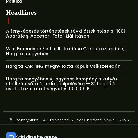
Politika
Headlines
A fényképezés történetének rövid áttekintése a „1001
Aparate și Accesorii Foto” kiállításon
Wild Experience Fest: a III. kiadása Corbu községben,
Hargita megyében
Hargita KARTING megnyitotta kapuit Csíkszeredán
Hargita megyében új ingyenes kampány a kutyák
sterilizálására és mikrochipelésére — 31 település
csatlakozik, a költségvetés 110 000 LEI
© Szekelyhir.ro - AI Processed & Fact Checked News - 2025
Știri din alte orașe