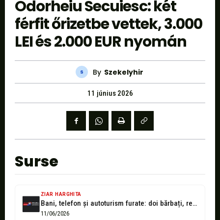
Odorheiu Secuiesc: két
férfit őrizetbe vettek, 3.000
LEI és 2.000 EUR nyomán
By
Szekelyhir
11 június 2026
Surse
ZIAR HARGHITA
Bani, telefon și autoturism furate: doi bărbați, reținuți de polițiștii din Odorheiu...
11/06/2026