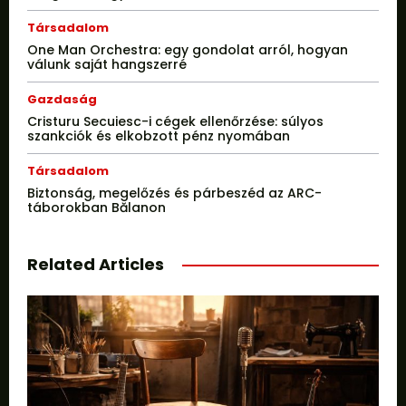
Társadalom
One Man Orchestra: egy gondolat arról, hogyan
válunk saját hangszerré
Gazdaság
Cristuru Secuiesc-i cégek ellenőrzése: súlyos
szankciók és elkobzott pénz nyomában
Társadalom
Biztonság, megelőzés és párbeszéd az ARC-
táborokban Bălanon
Related Articles