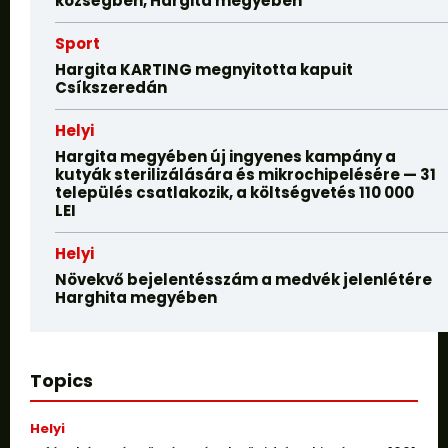
községben, Hargita megyében
Sport
Hargita KARTING megnyitotta kapuit
Csíkszeredán
Helyi
Hargita megyében új ingyenes kampány a
kutyák sterilizálására és mikrochipelésére — 31
település csatlakozik, a költségvetés 110 000
LEI
Helyi
Növekvő bejelentésszám a medvék jelenlétére
Harghita megyében
Topics
Helyi