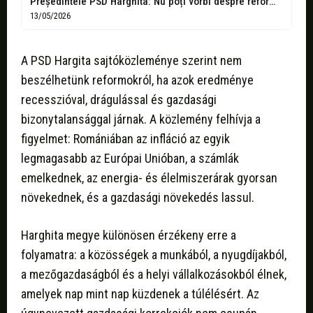
Președintele PSD Harghita: Nu poți vorbi despre reformă atunci când rezultatul este...
13/05/2026
A PSD Hargita sajtóközleménye szerint nem
beszélhetünk reformokról, ha azok eredménye
recesszióval, drágulással és gazdasági
bizonytalansággal járnak. A közlemény felhívja a
figyelmet: Romániában az infláció az egyik
legmagasabb az Európai Unióban, a számlák
emelkednek, az energia- és élelmiszerárak gyorsan
növekednek, és a gazdasági növekedés lassul.
Harghita megye különösen érzékeny erre a
folyamatra: a közösségek a munkából, a nyugdíjakból,
a mezőgazdaságból és a helyi vállalkozásokból élnek,
amelyek nap mint nap küzdenek a túlélésért. Az