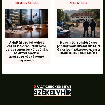
PREVIOUS ARTICLE
NEXT ARTICLE
ANAF új szabályokat
Harghitai rendőrök és
vezet be a vállalatokra
jandarmok akciói az Atid
az osztalék és kölcsönök
és Crișeni községekben a
tekintetében a
DIÁKOK BIZTONSÁGÉRT
239/2025-ös törvény
nyomán