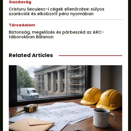
Gazdaság
Cristuru Secuiesc-i cégek ellenőrzése: súlyos
szankciók és elkobzott pénz nyomában
Társadalom
Biztonság, megelőzés és párbeszéd az ARC-
táborokban Bălanon
Related Articles