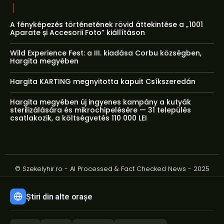
A fényképezés történetének rövid áttekintése a „1001
Aparate și Accesorii Foto” kiállításon
Wild Experience Fest: a III. kiadása Corbu községben,
Hargita megyében
Hargita KARTING megnyitotta kapuit Csíkszeredán
Hargita megyében új ingyenes kampány a kutyák
sterilizálására és mikrochipelésére — 31 település
csatlakozik, a költségvetés 110 000 LEI
© Szekelyhir.ro - AI Processed & Fact Checked News - 2025
Știri din alte orașe