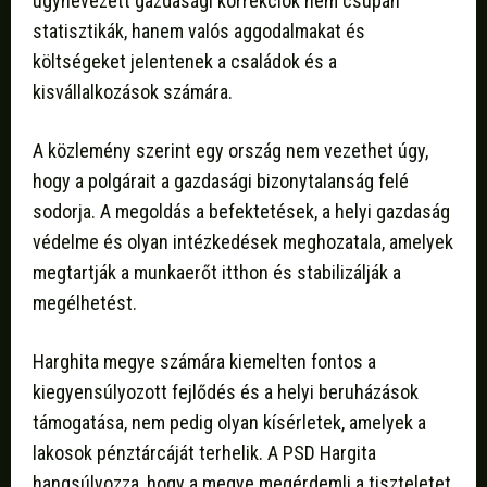
úgynevezett gazdasági korrekciók nem csupán
statisztikák, hanem valós aggodalmakat és
költségeket jelentenek a családok és a
kisvállalkozások számára.
A közlemény szerint egy ország nem vezethet úgy,
hogy a polgárait a gazdasági bizonytalanság felé
sodorja. A megoldás a befektetések, a helyi gazdaság
védelme és olyan intézkedések meghozatala, amelyek
megtartják a munkaerőt itthon és stabilizálják a
megélhetést.
Harghita megye számára kiemelten fontos a
kiegyensúlyozott fejlődés és a helyi beruházások
támogatása, nem pedig olyan kísérletek, amelyek a
lakosok pénztárcáját terhelik. A PSD Hargita
hangsúlyozza, hogy a megye megérdemli a tiszteletet