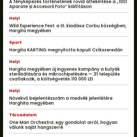
A fényképezés történetének rövid áttekintése a „1001
Aparate și Accesorii Foto” kiállításon
Helyi
Wild Experience Fest: a III. kiadása Corbu községben,
Hargita megyében
Sport
Hargita KARTING megnyitotta kapuit Csíkszeredán
Helyi
Hargita megyében új ingyenes kampány a kutyák
sterilizálására és mikrochipelésére — 31 település
csatlakozik, a költségvetés 110 000 LEI
Helyi
Növekvő bejelentésszám a medvék jelenlétére
Harghita megyében
Társadalom
One Man Orchestra: egy gondolat arról, hogyan
válunk saját hangszerré