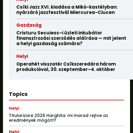
Csíki Jazz XVI. kiadása a Mikó-kastélyban:
nyárzáró jazzfesztivál Miercurea-Ciucen
Gazdaság
Cristuru Secuiesc-i üzleti inkubátor
finanszírozási szerződés aláírása — mit jelent
a helyi gazdaság számára?
Helyi
Operahét visszatér Csíkszeredára három
produkcióval, 30. szeptember–4. október
Topics
Helyi
Titularizare 2026 Harghita: mi marad rejtve az
eredmények mögött?
Helyi