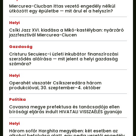
Miercurea-Ciucban ittas vezető engedély nélkül
ütközött egy épületbe — mit árul el a helyszín?
Helyi
Csíki Jazz XVI. kiadása a Mikó-kastélyban: nyárzáró
jazzfesztivál Miercurea-Ciucen
Gazdaság
Cristuru Secuiesc-i üzleti inkubátor finanszírozási
szerződés aláírása — mit jelent a helyi gazdaság
számára?
Helyi
Operahét visszatér Csíkszeredára három
produkcióval, 30. szeptember–4. október
Politika
Covasna megye prefektusa és tanácsadója ellen
bírósági eljárás indult HIVATALI VISSZAÉLÉS gyanúja
Helyi
Három sofőr Harghita megyében: két esetben az
alkohol befolyása alatt, egy pedig vezetői engedély