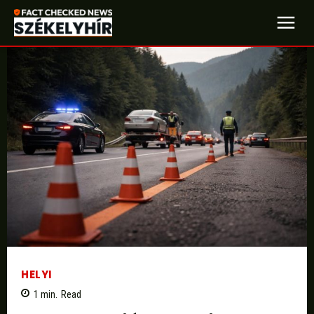
HELYI
1
min.
Read