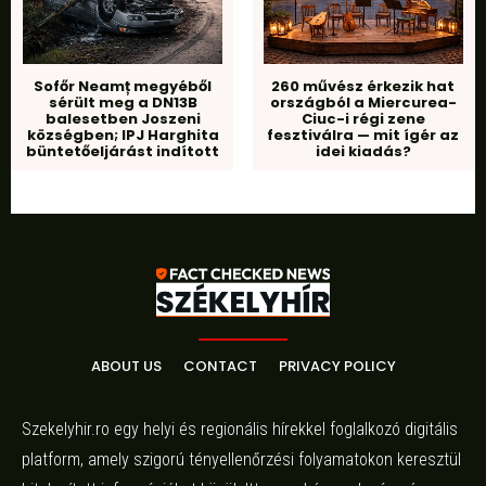
Sofőr Neamț megyéből
260 művész érkezik hat
sérült meg a DN13B
országból a Miercurea-
balesetben Joszeni
Ciuc-i régi zene
községben; IPJ Harghita
fesztiválra — mit ígér az
büntetőeljárást indított
idei kiadás?
ABOUT US
CONTACT
PRIVACY POLICY
Szekelyhir.ro egy helyi és regionális hírekkel foglalkozó digitális
platform, amely szigorú tényellenőrzési folyamatokon keresztül