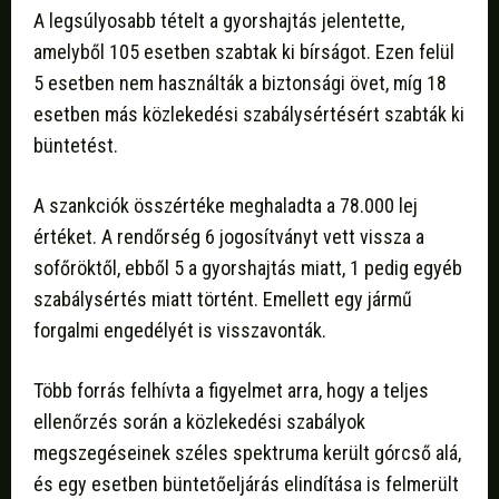
A legsúlyosabb tételt a gyorshajtás jelentette,
amelyből 105 esetben szabtak ki bírságot. Ezen felül
5 esetben nem használták a biztonsági övet, míg 18
esetben más közlekedési szabálysértésért szabták ki
büntetést.
A szankciók összértéke meghaladta a 78.000 lej
értéket. A rendőrség 6 jogosítványt vett vissza a
sofőröktől, ebből 5 a gyorshajtás miatt, 1 pedig egyéb
szabálysértés miatt történt. Emellett egy jármű
forgalmi engedélyét is visszavonták.
Több forrás felhívta a figyelmet arra, hogy a teljes
ellenőrzés során a közlekedési szabályok
megszegéseinek széles spektruma került górcső alá,
és egy esetben büntetőeljárás elindítása is felmerült