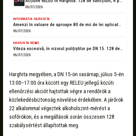
Acțiune RELEU în Harghita: 128 de sancțiuni, 6 permise reținute
06/07/2026
INFORMATIA HARGHITA
Amenzi în valoare de aproape 80 de mii de lei aplicate de...
06/07/2026
HARGHITA NEWS
Viteza excesivă, în vizorul polițiștilor pe DN 15. 128 de sancțiuni și...
06/07/2026
Harghita megyében, a DN 15-ön vasárnap, július 5-én
13:00–17:00 óra között egy RELEU jellegű közúti
ellenőrzési akciót hajtottak végre a rendőrök a
közlekedésbiztonság növelése érdekében. A járőrök
22 alkalommal végeztek alkoholszint-mérést a
sofőrökön, és a megállások során összesen 128
szabálysértést állapítottak meg.