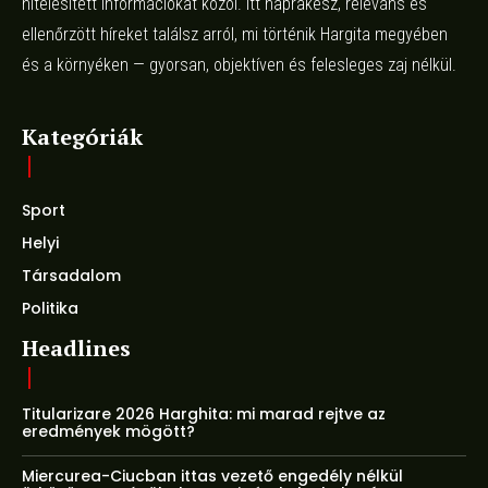
hitelesített információkat közöl. Itt naprakész, releváns és
ellenőrzött híreket találsz arról, mi történik Hargita megyében
és a környéken — gyorsan, objektíven és felesleges zaj nélkül.
Kategóriák
Sport
Helyi
Társadalom
Politika
Headlines
Titularizare 2026 Harghita: mi marad rejtve az
eredmények mögött?
Miercurea-Ciucban ittas vezető engedély nélkül