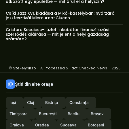
ütközött egy épületbe — mit árul el a helyszín?
Csíki Jazz XVI. kiadása a Mikó-kastélyban: nyárzáró
jazzfesztivál Miercurea-Ciucen
Cristuru Secuiesc-i üzleti inkubátor finanszírozási
szerződés aláírása — mit jelent a helyi gazdaság
számára?
© Szekelyhir.ro - AI Processed & Fact Checked News - 2025
Știri din alte orașe
Iași
Cluj
Bistrița
Constanța
Timișoara
București
Bacău
Brașov
Craiova
Oradea
Suceava
Botoșani