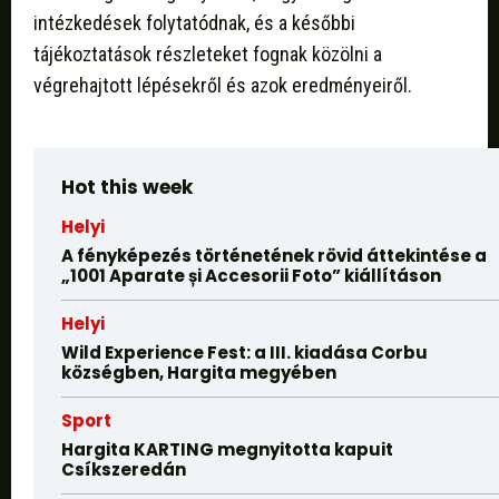
intézkedések folytatódnak, és a későbbi
tájékoztatások részleteket fognak közölni a
végrehajtott lépésekről és azok eredményeiről.
Hot this week
Helyi
A fényképezés történetének rövid áttekintése a
„1001 Aparate și Accesorii Foto” kiállításon
Helyi
Wild Experience Fest: a III. kiadása Corbu
községben, Hargita megyében
Sport
Hargita KARTING megnyitotta kapuit
Csíkszeredán