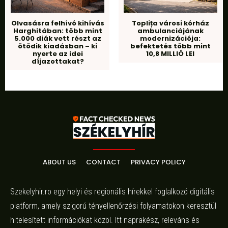
Olvasásra felhívó kihívás
Toplița városi kórház
Harghitában: több mint
ambulanciájának
5.000 diák vett részt az
modernizációja:
ötödik kiadásban – ki
befektetés több mint
nyerte az idei
10,8 MILLIÓ LEI
díjazottakat?
ABOUT US
CONTACT
PRIVACY POLICY
Szekelyhir.ro egy helyi és regionális hírekkel foglalkozó digitális
platform, amely szigorú tényellenőrzési folyamatokon keresztül
hitelesített információkat közöl. Itt naprakész, releváns és