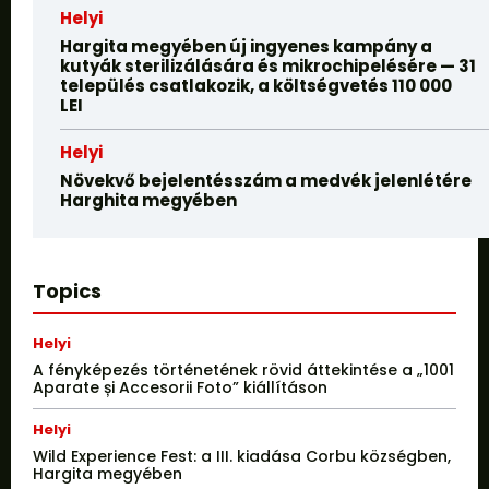
Helyi
Hargita megyében új ingyenes kampány a
kutyák sterilizálására és mikrochipelésére — 31
település csatlakozik, a költségvetés 110 000
LEI
Helyi
Növekvő bejelentésszám a medvék jelenlétére
Harghita megyében
Topics
Helyi
A fényképezés történetének rövid áttekintése a „1001
Aparate și Accesorii Foto” kiállításon
Helyi
Wild Experience Fest: a III. kiadása Corbu községben,
Hargita megyében