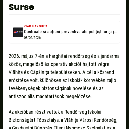
Surse
ZIAR HARGHITA
Controale și acțiuni preventive ale polițiștilor și jandarmilor în Vlăhița și Căpâlnița
08/05/2026
2026. május 7-én a harghitai rendőrség és a jandarma
közös, megelőző és operatív akciót hajtott végre
Vlăhița és Căpâlnița településeken. A cél a közrend
erősítése volt, különösen az iskolák környékén zajló
tevékenységek biztonságának növelése és az
antiszociális magatartások megelőzése.
Az akcióban részt vettek a Rendőrség Iskolai
Biztonságért Főosztálya, a Vlăhița Városi Rendőrség,
a Gazdasági Bűnözés Elleni Nyomozó Szolgálat és a