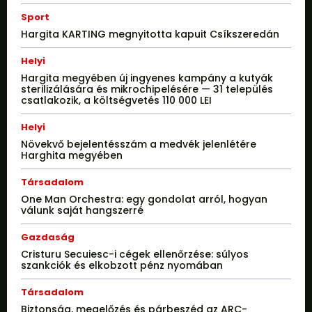
Sport
Hargita KARTING megnyitotta kapuit Csíkszeredán
Helyi
Hargita megyében új ingyenes kampány a kutyák
sterilizálására és mikrochipelésére — 31 település
csatlakozik, a költségvetés 110 000 LEI
Helyi
Növekvő bejelentésszám a medvék jelenlétére
Harghita megyében
Társadalom
One Man Orchestra: egy gondolat arról, hogyan
válunk saját hangszerré
Gazdaság
Cristuru Secuiesc-i cégek ellenőrzése: súlyos
szankciók és elkobzott pénz nyomában
Társadalom
Biztonság, megelőzés és párbeszéd az ARC-