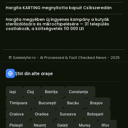
Hargita KARTING megnyitotta kapuit Csíkszeredán
Hargita megyében új ingyenes kampány a kutyák
sterilizálására és mikrochipelésére — 31 település
csatlakozik, a költségvetés 110 000 LEI
© Szekelyhir.ro - AI Processed & Fact Checked News - 2025
Știri din alte orașe
Iași
Cluj
Bistrița
Constanța
Timișoara
București
Bacău
Brașov
Craiova
Oradea
Suceava
Botoșani
Ploiești
Neamț
Galați
Mureș
Ilfov