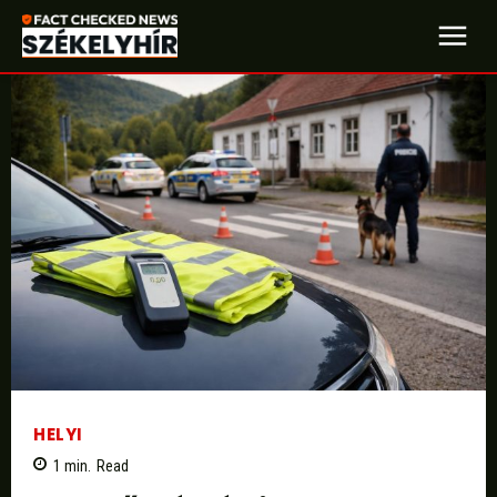
HELYI
1
min.
Read