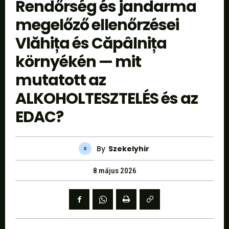
Rendőrség és jandarma
megelőző ellenőrzései
Vlăhița és Căpâlnița
környékén — mit
mutatott az
ALKOHOLTESZTELÉS és az
EDAC?
By
Szekelyhir
8 május 2026