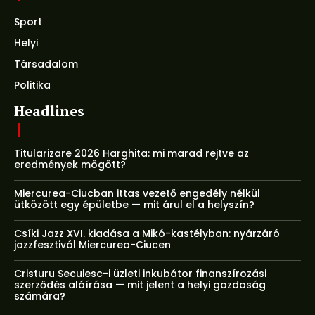
Sport
Helyi
Társadalom
Politika
Headlines
Titularizare 2026 Harghita: mi marad rejtve az
eredmények mögött?
Miercurea-Ciucban ittas vezető engedély nélkül
ütközött egy épületbe — mit árul el a helyszín?
Csíki Jazz XVI. kiadása a Mikó-kastélyban: nyárzáró
jazzfesztivál Miercurea-Ciucen
Cristuru Secuiesc-i üzleti inkubátor finanszírozási
szerződés aláírása — mit jelent a helyi gazdaság
számára?