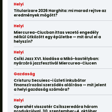
Helyi
Titularizare 2026 Harghita: mi marad rejtve az
eredmények mögött?
Helyi
Miercurea-Ciucban ittas vezető engedély
nélkül ütközött egy épületbe — mit árul el a
helyszín?
Helyi
Csíki Jazz XVI. kiadása a Mikó-kastélyban:
nyárzáró jazzfesztivál Miercurea-Ciucen
Gazdaság
Cristuru Secuiesc-i üzleti inkubátor
finanszírozási szerződés aláírása — mit jelent
a helyi gazdaság számára?
Helyi
Operahét visszatér Csíkszeredára három
produkcióval, 30. szeptember–4. október