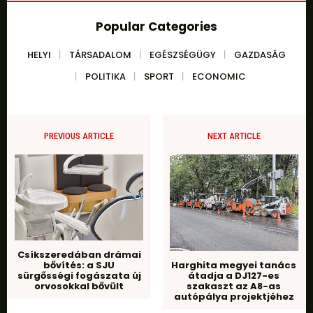
Popular Categories
HELYI
TÁRSADALOM
EGÉSZSÉGÜGY
GAZDASÁG
POLITIKA
SPORT
ECONOMIC
PREVIOUS ARTICLE
NEXT ARTICLE
Csíkszeredában drámai
bővítés: a SJU
Harghita megyei tanács
sürgősségi fogászata új
átadja a DJ127-es
orvosokkal bővült
szakaszt az A8-as
autópálya projektjéhez