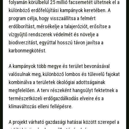
folyamán körülbelül 25 millió facsemetét ültetnek el a
különböző erdőfelújítási kampányok keretében. A
program célja, hogy visszaállítsa a felmért
erdőborítást, mérsékelje a talajeróziót, erősítse a
vízgyűjtő rendszerek védelmét és növelje a
biodiverzitást, egyúttal hosszú távon javítsa a
karbonmegkötést.
A kampányok több megye és terület bevonásával
valósulnak meg, különböző lombos és tűlevelű fajokat
kombinálva a területek ökológiai adottságainak
megfelelően. A terv részeként hangsúlyt fektetnek a
természetközeli erdőgazdálkodás elveire és a
klímaváltozás elleni fellépésre.
A projekt várható gazdasági hatásai között szerepel a