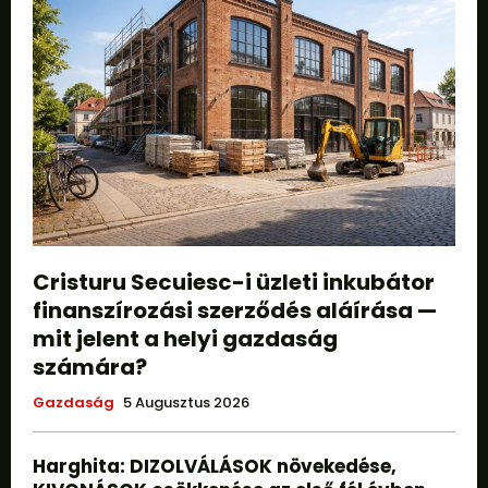
Cristuru Secuiesc-i üzleti inkubátor
finanszírozási szerződés aláírása —
mit jelent a helyi gazdaság
számára?
Gazdaság
5 Augusztus 2026
Harghita: DIZOLVÁLÁSOK növekedése,