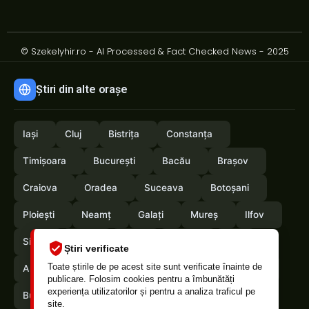
© Szekelyhir.ro - AI Processed & Fact Checked News - 2025
Știri din alte orașe
Iași
Cluj
Bistrița
Constanța
Timișoara
București
Bacău
Brașov
Craiova
Oradea
Suceava
Botoșani
Ploiești
Neamț
Galați
Mureș
Ilfov
Sibiu
Arad
Alba
Tulcea
Olt
Știri verificate
Toate știrile de pe acest site sunt verificate înainte de
Arges
Maramures
Vrancea
Satumare
publicare. Folosim cookies pentru a îmbunătăți
experiența utilizatorilor și pentru a analiza traficul pe
Buzau
Braila
Calarasi
Caras-Severin
site.