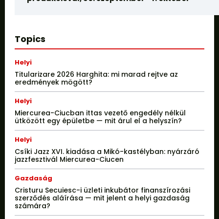
Topics
Helyi
Titularizare 2026 Harghita: mi marad rejtve az
eredmények mögött?
Helyi
Miercurea-Ciucban ittas vezető engedély nélkül
ütközött egy épületbe — mit árul el a helyszín?
Helyi
Csíki Jazz XVI. kiadása a Mikó-kastélyban: nyárzáró
jazzfesztivál Miercurea-Ciucen
Gazdaság
Cristuru Secuiesc-i üzleti inkubátor finanszírozási
szerződés aláírása — mit jelent a helyi gazdaság
számára?