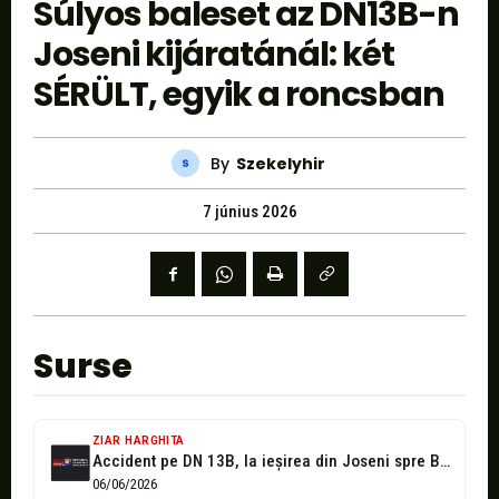
Súlyos baleset az DN13B-n
Joseni kijáratánál: két
SÉRÜLT, egyik a roncsban
By
Szekelyhir
7 június 2026
Surse
ZIAR HARGHITA
Accident pe DN 13B, la ieșirea din Joseni spre Borzont. Două persoane...
06/06/2026