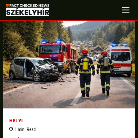
HELYI
1
min.
Read