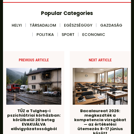
Popular Categories
HELYI
TÁRSADALOM
EGÉSZSÉGÜGY
GAZDASÁG
POLITIKA
SPORT
ECONOMIC
PREVIOUS ARTICLE
NEXT ARTICLE
TŰZ a Tulgheș-i
Bacalaureat 2026:
pszichiátriai kórházban:
megkezdték a
körülbelül 20 beteg
kompetencia vizsgákat
EVAKUÁLVA
— az értékelési
elővigyázatosságból
ütemezés 8–17 június
között