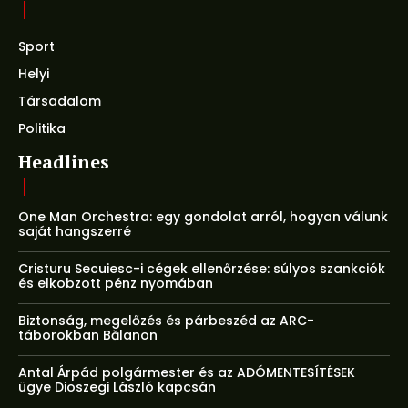
Sport
Helyi
Társadalom
Politika
Headlines
One Man Orchestra: egy gondolat arról, hogyan válunk
saját hangszerré
Cristuru Secuiesc-i cégek ellenőrzése: súlyos szankciók
és elkobzott pénz nyomában
Biztonság, megelőzés és párbeszéd az ARC-
táborokban Bălanon
Antal Árpád polgármester és az ADÓMENTESÍTÉSEK
ügye Dioszegi László kapcsán