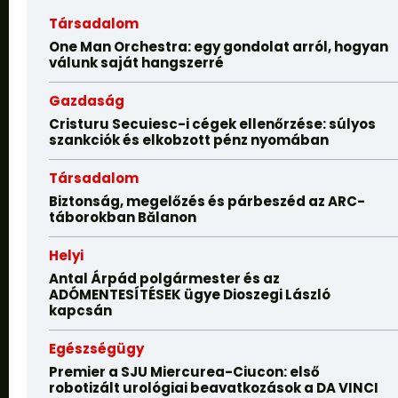
Társadalom
One Man Orchestra: egy gondolat arról, hogyan
válunk saját hangszerré
Gazdaság
Cristuru Secuiesc-i cégek ellenőrzése: súlyos
szankciók és elkobzott pénz nyomában
Társadalom
Biztonság, megelőzés és párbeszéd az ARC-
táborokban Bălanon
Helyi
Antal Árpád polgármester és az
ADÓMENTESÍTÉSEK ügye Dioszegi László
kapcsán
Egészségügy
Premier a SJU Miercurea-Ciucon: első
robotizált urológiai beavatkozások a DA VINCI