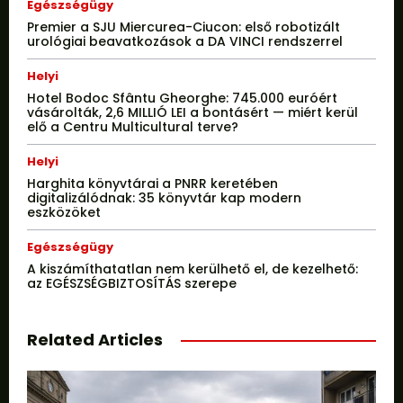
Egészségügy
Premier a SJU Miercurea-Ciucon: első robotizált
urológiai beavatkozások a DA VINCI rendszerrel
Helyi
Hotel Bodoc Sfântu Gheorghe: 745.000 euróért
vásárolták, 2,6 MILLIÓ LEI a bontásért — miért kerül
elő a Centru Multicultural terve?
Helyi
Harghita könyvtárai a PNRR keretében
digitalizálódnak: 35 könyvtár kap modern
eszközöket
Egészségügy
A kiszámíthatatlan nem kerülhető el, de kezelhető:
az EGÉSZSÉGBIZTOSÍTÁS szerepe
Related Articles