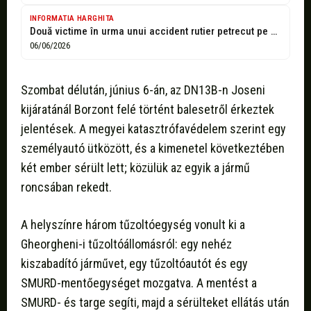
INFORMATIA HARGHITA
Două victime în urma unui accident rutier petrecut pe DN 13B -
06/06/2026
Szombat délután, június 6-án, az DN13B-n Joseni
kijáratánál Borzont felé történt balesetről érkeztek
jelentések. A megyei katasztrófavédelem szerint egy
személyautó ütközött, és a kimenetel következtében
két ember sérült lett; közülük az egyik a jármű
roncsában rekedt.
A helyszínre három tűzoltóegység vonult ki a
Gheorgheni-i tűzoltóállomásról: egy nehéz
kiszabadító járművet, egy tűzoltóautót és egy
SMURD-mentőegységet mozgatva. A mentést a
SMURD- és targe segíti, majd a sérülteket ellátás után