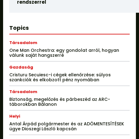
rendszerrel
Topics
Társadalom
One Man Orchestra: egy gondolat arról, hogyan
válunk saját hangszerré
Gazdaság
Cristuru Secuiesc-i cégek ellenőrzése: súlyos
szankciók és elkobzott pénz nyomában
Társadalom
Biztonság, megelőzés és párbeszéd az ARC-
táborokban Bălanon
Helyi
Antal Árpád polgármester és az ADÓMENTESÍTÉSEK
ügye Dioszegi László kapcsán