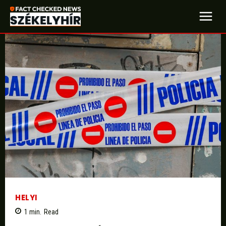
HELYI
1
min.
Read