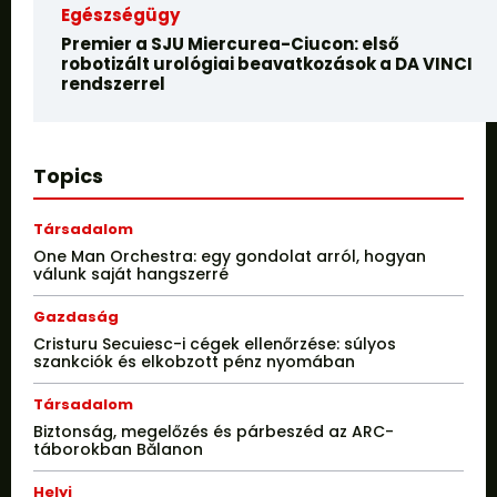
Egészségügy
Premier a SJU Miercurea-Ciucon: első
robotizált urológiai beavatkozások a DA VINCI
rendszerrel
Topics
Társadalom
One Man Orchestra: egy gondolat arról, hogyan
válunk saját hangszerré
Gazdaság
Cristuru Secuiesc-i cégek ellenőrzése: súlyos
szankciók és elkobzott pénz nyomában
Társadalom
Biztonság, megelőzés és párbeszéd az ARC-
táborokban Bălanon
Helyi