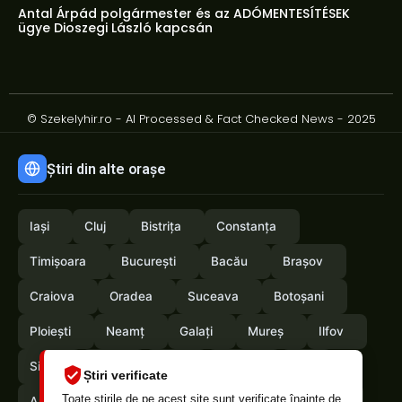
Antal Árpád polgármester és az ADÓMENTESÍTÉSEK
ügye Dioszegi László kapcsán
© Szekelyhir.ro - AI Processed & Fact Checked News - 2025
Știri din alte orașe
Iași
Cluj
Bistrița
Constanța
Timișoara
București
Bacău
Brașov
Craiova
Oradea
Suceava
Botoșani
Ploiești
Neamț
Galați
Mureș
Ilfov
Sibiu
Arad
Alba
Tulcea
Olt
Știri verificate
Toate știrile de pe acest site sunt verificate înainte de
Arges
Maramures
Vrancea
Satumare