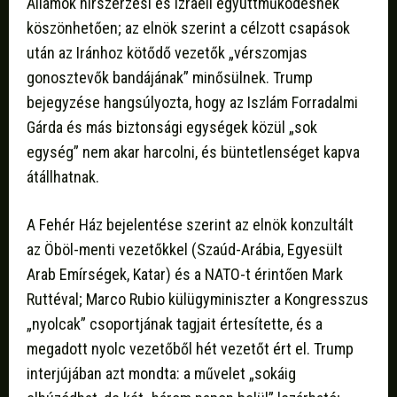
Államok hírszerzési és izraeli együttműködésnek
köszönhetően; az elnök szerint a célzott csapások
után az Iránhoz kötődő vezetők „vérszomjas
gonosztevők bandájának” minősülnek. Trump
bejegyzése hangsúlyozta, hogy az Iszlám Forradalmi
Gárda és más biztonsági egységek közül „sok
egység” nem akar harcolni, és büntetlenséget kapva
átállhatnak.
A Fehér Ház bejelentése szerint az elnök konzultált
az Öböl-menti vezetőkkel (Szaúd-Arábia, Egyesült
Arab Emírségek, Katar) és a NATO-t érintően Mark
Ruttéval; Marco Rubio külügyminiszter a Kongresszus
„nyolcak” csoportjának tagjait értesítette, és a
megadott nyolc vezetőből hét vezetőt ért el. Trump
interjújában azt mondta: a művelet „sokáig