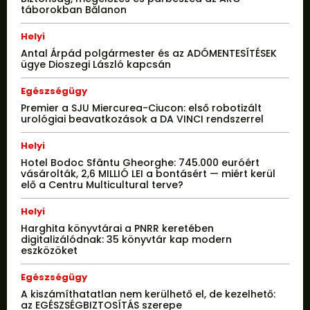
táborokban Bălanon
Helyi
Antal Árpád polgármester és az ADÓMENTESÍTÉSEK
ügye Dioszegi László kapcsán
Egészségügy
Premier a SJU Miercurea-Ciucon: első robotizált
urológiai beavatkozások a DA VINCI rendszerrel
Helyi
Hotel Bodoc Sfântu Gheorghe: 745.000 euróért
vásárolták, 2,6 MILLIÓ LEI a bontásért — miért kerül
elő a Centru Multicultural terve?
Helyi
Harghita könyvtárai a PNRR keretében
digitalizálódnak: 35 könyvtár kap modern
eszközöket
Egészségügy
A kiszámíthatatlan nem kerülhető el, de kezelhető:
az EGÉSZSÉGBIZTOSÍTÁS szerepe