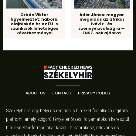
Orbán Viktor
Áder János: magyar
figyelmeztet: háború,
megoldás az afrikai
olajblokád és az EU-s
ivóvíz- és
szankciók lehetséges
szennyvízválságra —
következményei
ENSZ-nek ajánlva
ABOUT US
CONTACT
PRIVACY POLICY
Szekelyhir.ro egy helyi és regionális hírekkel foglalkozó digitális
platform, amely szigorú tényellenőrzési folyamatokon keresztül
hitelesített információkat közöl. Itt naprakész, releváns és