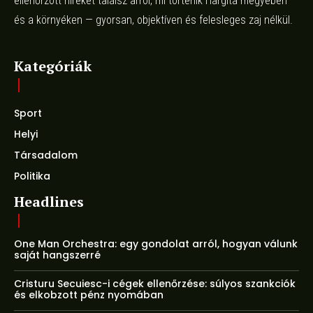
ellenőrzött híreket találsz arról, mi történik Hargita megyében
és a környéken — gyorsan, objektíven és felesleges zaj nélkül.
Kategóriák
Sport
Helyi
Társadalom
Politika
Headlines
One Man Orchestra: egy gondolat arról, hogyan válunk
saját hangszerré
Cristuru Secuiesc-i cégek ellenőrzése: súlyos szankciók
és elkobzott pénz nyomában