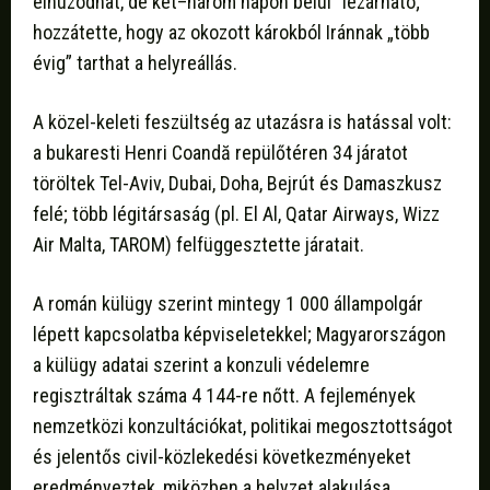
elhúzódhat, de két–három napon belül” lezárható;
hozzátette, hogy az okozott károkból Iránnak „több
évig” tarthat a helyreállás.
A közel-keleti feszültség az utazásra is hatással volt:
a bukaresti Henri Coandă repülőtéren 34 járatot
töröltek Tel-Aviv, Dubai, Doha, Bejrút és Damaszkusz
felé; több légitársaság (pl. El Al, Qatar Airways, Wizz
Air Malta, TAROM) felfüggesztette járatait.
A román külügy szerint mintegy 1 000 állampolgár
lépett kapcsolatba képviseletekkel; Magyarországon
a külügy adatai szerint a konzuli védelemre
regisztráltak száma 4 144-re nőtt. A fejlemények
nemzetközi konzultációkat, politikai megosztottságot
és jelentős civil-közlekedési következményeket
eredményeztek, miközben a helyzet alakulása