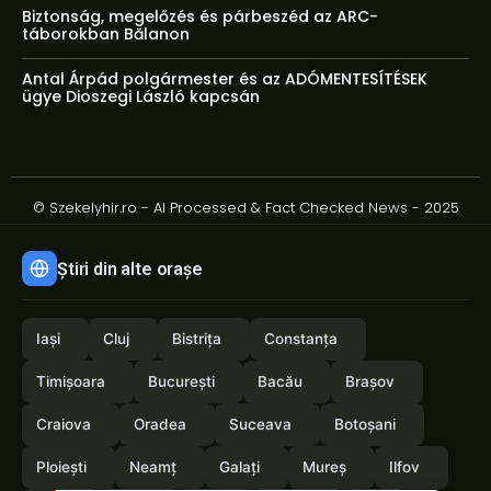
Biztonság, megelőzés és párbeszéd az ARC-
táborokban Bălanon
Antal Árpád polgármester és az ADÓMENTESÍTÉSEK
ügye Dioszegi László kapcsán
© Szekelyhir.ro - AI Processed & Fact Checked News - 2025
Știri din alte orașe
Iași
Cluj
Bistrița
Constanța
Timișoara
București
Bacău
Brașov
Craiova
Oradea
Suceava
Botoșani
Ploiești
Neamț
Galați
Mureș
Ilfov