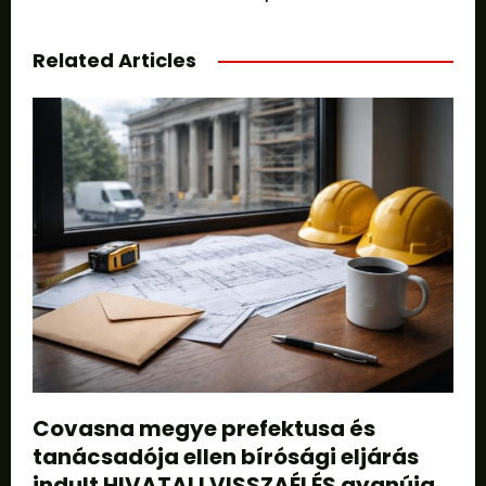
Related Articles
Covasna megye prefektusa és
tanácsadója ellen bírósági eljárás
indult HIVATALI VISSZAÉLÉS gyanúja