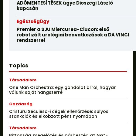
ADÓMENTESÍTÉSEK ügye Dioszegi László
kapcsán
Egészségügy
Premier a SJU Miercurea-Ciucon: első
robotizált urológiai beavatkozások a DA VINCI
rendszerrel
Topics
Társadalom
One Man Orchestra: egy gondolat arról, hogyan
válunk saját hangszerré
Gazdaság
Cristuru Secuiesc-i cégek ellenőrzése: súlyos
szankciók és elkobzott pénz nyomában
Társadalom
Biztonság, megelőzés és párbeszéd az ARC-