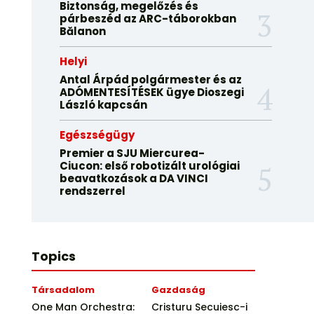
Biztonság, megelőzés és
párbeszéd az ARC-táborokban
Bălanon
Helyi
Antal Árpád polgármester és az
ADÓMENTESÍTÉSEK ügye Dioszegi
László kapcsán
Egészségügy
Premier a SJU Miercurea-
Ciucon: első robotizált urológiai
beavatkozások a DA VINCI
rendszerrel
Topics
Társadalom
Gazdaság
One Man Orchestra:
Cristuru Secuiesc-i