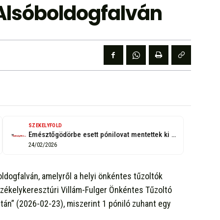
Alsóboldogfalván
SZEKELYFOLD
Emésztőgödörbe esett pónilovat mentettek ki a székelykeresztúri Önkéntes Tűzoltóegyesület tagjai Alsóboldogfalván
24/02/2026
oldogfalván, amelyről a helyi önkéntes tűzoltók
Székelykeresztúri Villám-Fulger Önkéntes Tűzoltó
tán” (2026-02-23), miszerint 1 póniló zuhant egy