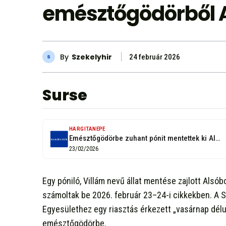
emésztőgödörből 
By
Szekelyhir
24 február 2026
Surse
HARGITANEPE
Emésztőgödörbe zuhant pónit mentettek ki Alsóboldogfalván
23/02/2026
Egy póniló, Villám nevű állat mentése zajlott Alsób
számoltak be 2026. február 23–24-i cikkekben. A 
Egyesülethez egy riasztás érkezett „vasárnap délu
emésztőgödörbe.