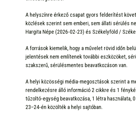
A helyszínre érkező csapat gyors felderítést követő
közlések szerint sem emberi, sem állati sérülés n
Hargita Népe (2026-02-23) és Székelyföld / Széke
A források kiemelik, hogy a művelet rövid időn belü
jelentések nem említenek további eszközöket, sérü
szakszerű, sérülésmentes beavatkozáson van.
A helyi közösségi média-megosztások szerint a me
rendelkezésre álló információ 2 cikkre és 1 fényké
tűzoltó-egység beavatkozása, 1 létra használata, 0
23–24-én közölték a helyi sajtóban.