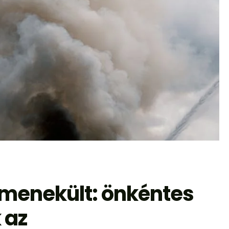
gmenekült: önkéntes
 az