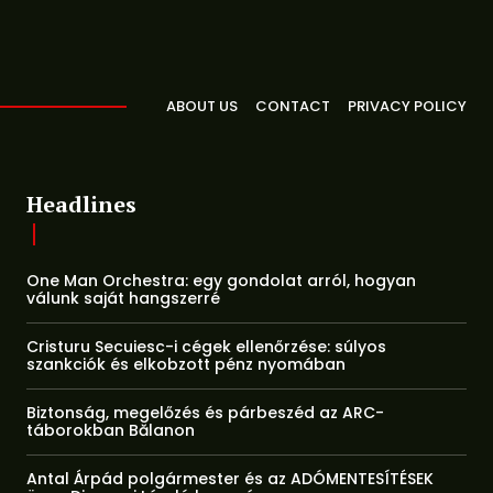
ABOUT US
CONTACT
PRIVACY POLICY
Headlines
One Man Orchestra: egy gondolat arról, hogyan
válunk saját hangszerré
Cristuru Secuiesc-i cégek ellenőrzése: súlyos
szankciók és elkobzott pénz nyomában
Biztonság, megelőzés és párbeszéd az ARC-
táborokban Bălanon
Antal Árpád polgármester és az ADÓMENTESÍTÉSEK