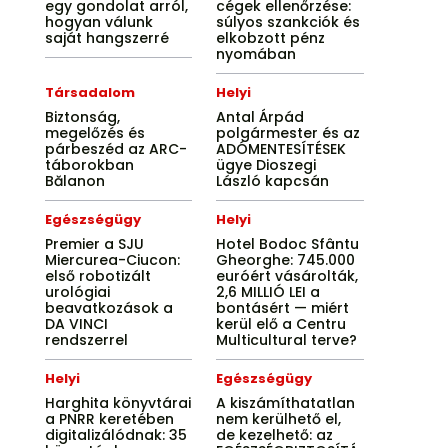
egy gondolat arról,
cégek ellenőrzése:
hogyan válunk
súlyos szankciók és
saját hangszerré
elkobzott pénz
nyomában
Társadalom
Helyi
Biztonság,
Antal Árpád
megelőzés és
polgármester és az
párbeszéd az ARC-
ADÓMENTESÍTÉSEK
táborokban
ügye Dioszegi
Bălanon
László kapcsán
Egészségügy
Helyi
Premier a SJU
Hotel Bodoc Sfântu
Miercurea-Ciucon:
Gheorghe: 745.000
első robotizált
euróért vásárolták,
urológiai
2,6 MILLIÓ LEI a
beavatkozások a
bontásért — miért
DA VINCI
kerül elő a Centru
rendszerrel
Multicultural terve?
Helyi
Egészségügy
Harghita könyvtárai
A kiszámíthatatlan
a PNRR keretében
nem kerülhető el,
digitalizálódnak: 35
de kezelhető: az