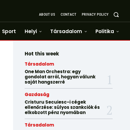
ABOUT US
CONTACT
PRIVACY POLICY
Sport
Helyi
Társadalom
Politika
Hot this week
Társadalom
One Man Orchestra: egy
gondolat arról, hogyan válunk
saját hangszerré
Gazdaság
Cristuru Secuiesc-i cégek
ellenőrzése: súlyos szankciók és
elkobzott pénz nyomában
Társadalom