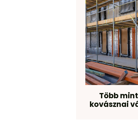
Több mint 
kovásznai vá