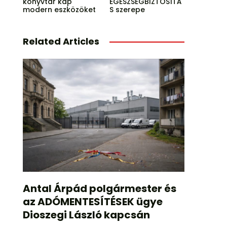
könyvtár kap
EGÉSZSÉGBIZTOSÍTÁ
modern eszközöket
S szerepe
Related Articles
Antal Árpád polgármester és
az ADÓMENTESÍTÉSEK ügye
Dioszegi László kapcsán