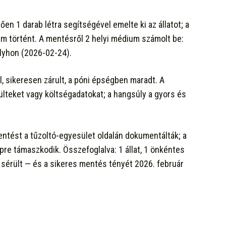
en 1 darab létra segítségével emelte ki az állatot; a
em történt. A mentésről 2 helyi médium számolt be:
lyhon (2026-02-24).
l, sikeresen zárult, a póni épségben maradt. A
lteket vagy költségadatokat; a hangsúly a gyors és
ntést a tűzoltó-egyesület oldalán dokumentálták; a
p­re támaszkodik. Összefoglalva: 1 állat, 1 önkéntes
 sérült — és a sikeres mentés tényét 2026. február