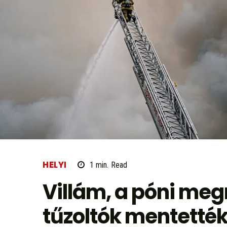
HELYI
1
min.
Read
Villám, a póni me
tűzoltók mentették