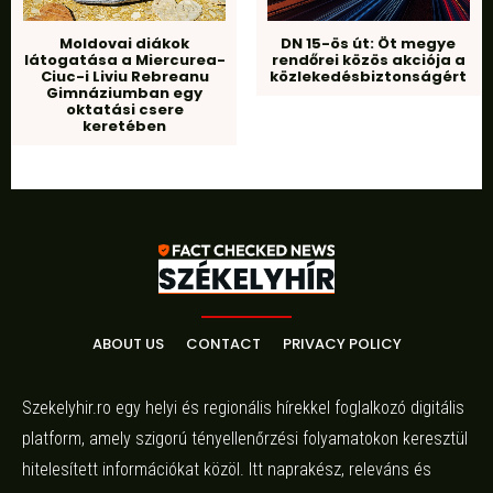
Moldovai diákok
DN 15-ös út: Öt megye
látogatása a Miercurea-
rendőrei közös akciója a
Ciuc-i Liviu Rebreanu
közlekedésbiztonságért
Gimnáziumban egy
oktatási csere
keretében
ABOUT US
CONTACT
PRIVACY POLICY
Szekelyhir.ro egy helyi és regionális hírekkel foglalkozó digitális
platform, amely szigorú tényellenőrzési folyamatokon keresztül
hitelesített információkat közöl. Itt naprakész, releváns és