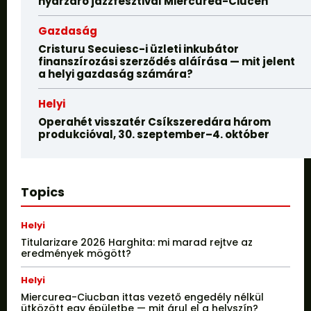
nyárzáró jazzfesztivál Miercurea-Ciucen
Gazdaság
Cristuru Secuiesc-i üzleti inkubátor
finanszírozási szerződés aláírása — mit jelent
a helyi gazdaság számára?
Helyi
Operahét visszatér Csíkszeredára három
produkcióval, 30. szeptember–4. október
Topics
Helyi
Titularizare 2026 Harghita: mi marad rejtve az
eredmények mögött?
Helyi
Miercurea-Ciucban ittas vezető engedély nélkül
ütközött egy épületbe — mit árul el a helyszín?