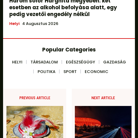
Három sofőr Harghita megyében: két
esetben az alkohol befolyása alatt, egy
pedig vezetői engedély nélkül
Helyi
4 Augusztus 2026
Popular Categories
HELYI
TÁRSADALOM
EGÉSZSÉGÜGY
GAZDASÁG
POLITIKA
SPORT
ECONOMIC
PREVIOUS ARTICLE
NEXT ARTICLE