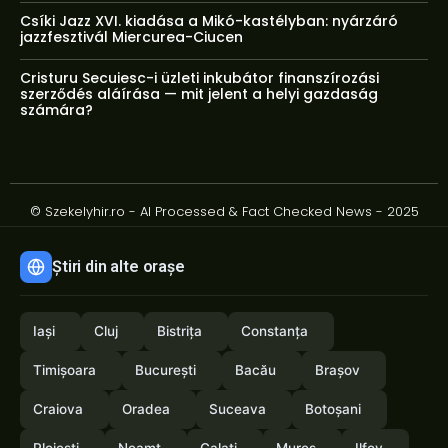
Csíki Jazz XVI. kiadása a Mikó-kastélyban: nyárzáró
jazzfesztivál Miercurea-Ciucen
Cristuru Secuiesc-i üzleti inkubátor finanszírozási
szerződés aláírása — mit jelent a helyi gazdaság
számára?
© Szekelyhir.ro - AI Processed & Fact Checked News - 2025
Știri din alte orașe
Iași
Cluj
Bistrița
Constanța
Timișoara
București
Bacău
Brașov
Craiova
Oradea
Suceava
Botoșani
Ploiești
Neamț
Galați
Mureș
Ilfov