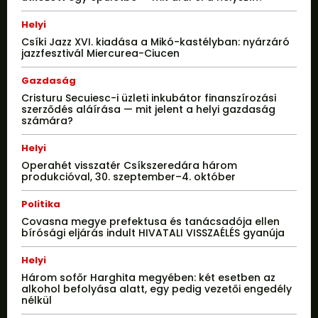
Helyi
Csíki Jazz XVI. kiadása a Mikó-kastélyban: nyárzáró
jazzfesztivál Miercurea-Ciucen
Gazdaság
Cristuru Secuiesc-i üzleti inkubátor finanszírozási
szerződés aláírása — mit jelent a helyi gazdaság
számára?
Helyi
Operahét visszatér Csíkszeredára három
produkcióval, 30. szeptember–4. október
Politika
Covasna megye prefektusa és tanácsadója ellen
bírósági eljárás indult HIVATALI VISSZAÉLÉS gyanúja
Helyi
Három sofőr Harghita megyében: két esetben az
alkohol befolyása alatt, egy pedig vezetői engedély
nélkül