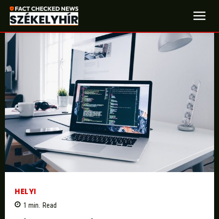
HELYI
1
min.
Read