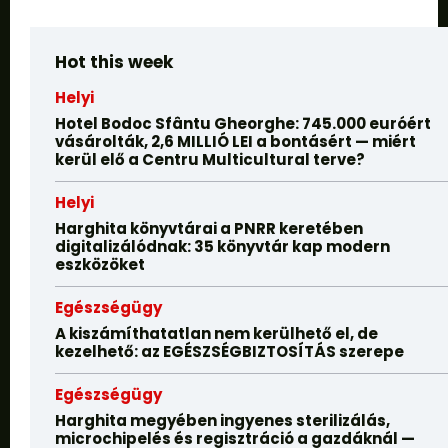
Hot this week
Helyi
Hotel Bodoc Sfântu Gheorghe: 745.000 euróért
vásárolták, 2,6 MILLIÓ LEI a bontásért — miért
kerül elő a Centru Multicultural terve?
Helyi
Harghita könyvtárai a PNRR keretében
digitalizálódnak: 35 könyvtár kap modern
eszközöket
Egészségügy
A kiszámíthatatlan nem kerülhető el, de
kezelhető: az EGÉSZSÉGBIZTOSÍTÁS szerepe
Egészségügy
Harghita megyében ingyenes sterilizálás,
microchipelés és regisztráció a gazdáknál —