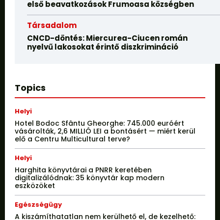
első beavatkozások Frumoasa községben
Társadalom
CNCD-döntés: Miercurea-Ciucen román
nyelvű lakosokat érintő diszkrimináció
Topics
Helyi
Hotel Bodoc Sfântu Gheorghe: 745.000 euróért
vásárolták, 2,6 MILLIÓ LEI a bontásért — miért kerül
elő a Centru Multicultural terve?
Helyi
Harghita könyvtárai a PNRR keretében
digitalizálódnak: 35 könyvtár kap modern
eszközöket
Egészségügy
A kiszámíthatatlan nem kerülhető el, de kezelhető: