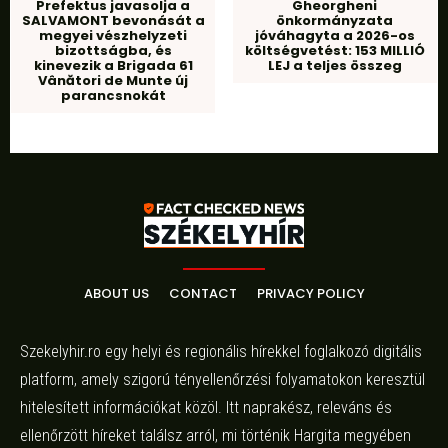
Prefektus javasolja a
Gheorgheni
SALVAMONT bevonását a
önkormányzata
megyei vészhelyzeti
jóváhagyta a 2026-os
bizottságba, és
költségvetést: 153 MILLIÓ
kinevezik a Brigada 61
LEJ a teljes összeg
Vânători de Munte új
parancsnokát
ABOUT US
CONTACT
PRIVACY POLICY
Szekelyhir.ro egy helyi és regionális hírekkel foglalkozó digitális
platform, amely szigorú tényellenőrzési folyamatokon keresztül
hitelesített információkat közöl. Itt naprakész, releváns és
ellenőrzött híreket találsz arról, mi történik Hargita megyében