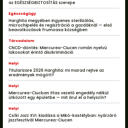
az EGÉSZSÉGBIZTOSÍTÁS szerepe
Egészségügy
Harghita megyében ingyenes sterilizálás,
microchipelés és regisztráció a gazdáknál — első
beavatkozások Frumoasa községben
Társadalom
CNCD-döntés: Miercurea-Ciucen román nyelvű
lakosokat érintő diszkrimináció
Helyi
Titularizare 2026 Harghita: mi marad rejtve az
eredmények mögött?
Helyi
Miercurea-Ciucban ittas vezető engedély nélkül
ütközött egy épületbe — mit árul el a helyszín?
Helyi
Csíki Jazz XVI. kiadása a Mikó-kastélyban: nyárzáró
jazzfesztivál Miercurea-Ciucen