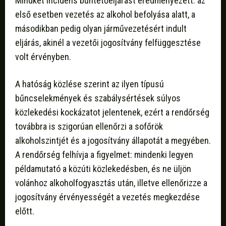
Mindkét incidens büntetőeljárást eredményezett: az
első esetben vezetés az alkohol befolyása alatt, a
másodikban pedig olyan járművezetésért indult
eljárás, akinél a vezetői jogosítvány felfüggesztése
volt érvényben.
A hatóság közlése szerint az ilyen típusú
bűncselekmények és szabálysértések súlyos
közlekedési kockázatot jelentenek, ezért a rendőrség
továbbra is szigorúan ellenőrzi a sofőrök
alkoholszintjét és a jogosítvány állapotát a megyében.
A rendőrség felhívja a figyelmet: mindenki legyen
példamutató a közúti közlekedésben, és ne üljön
volánhoz alkoholfogyasztás után, illetve ellenőrizze a
jogosítvány érvényességét a vezetés megkezdése
előtt.