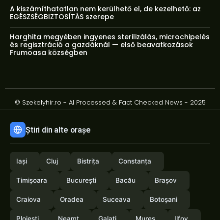
A kiszámíthatatlan nem kerülhető el, de kezelhető: az
EGÉSZSÉGBIZTOSÍTÁS szerepe
Harghita megyében ingyenes sterilizálás, microchipelés
és regisztráció a gazdáknál — első beavatkozások
Frumoasa községben
© Szekelyhir.ro - AI Processed & Fact Checked News - 2025
Știri din alte orașe
Iași
Cluj
Bistrița
Constanța
Timișoara
București
Bacău
Brașov
Craiova
Oradea
Suceava
Botoșani
Ploiești
Neamț
Galați
Mureș
Ilfov