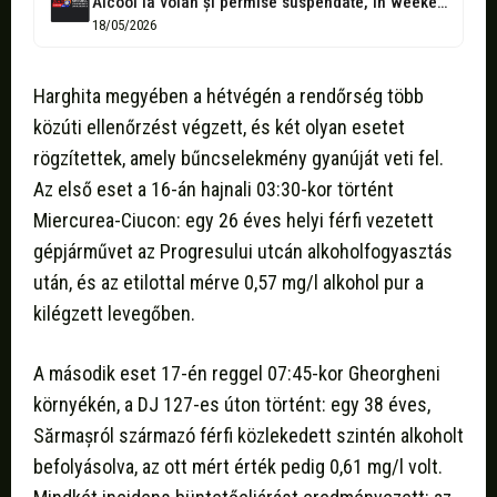
Alcool la volan și permise suspendate, în weekend, pe drumurile din Harghita
18/05/2026
Harghita megyében a hétvégén a rendőrség több
közúti ellenőrzést végzett, és két olyan esetet
rögzítettek, amely bűncselekmény gyanúját veti fel.
Az első eset a 16-án hajnali 03:30-kor történt
Miercurea-Ciucon: egy 26 éves helyi férfi vezetett
gépjárművet az Progresului utcán alkoholfogyasztás
után, és az etilottal mérve 0,57 mg/l alkohol pur a
kilégzett levegőben.
A második eset 17-én reggel 07:45-kor Gheorgheni
környékén, a DJ 127-es úton történt: egy 38 éves,
Sărmașról származó férfi közlekedett szintén alkoholt
befolyásolva, az ott mért érték pedig 0,61 mg/l volt.