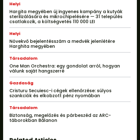
Helyi
Hargita megyében új ingyenes kampány a kutyák
sterilizálására és mikrochipelésére — 31 település
csatlakozik, a költségvetés 110 000 LEI
Helyi
Növekvő bejelentésszám a medvék jelenlétére
Harghita megyében
Társadalom
One Man Orchestra: egy gondolat arról, hogyan
válunk saját hangszerré
Gazdaság
Cristuru Secuiesc-i cégek ellenőrzése: súlyos
szankciók és elkobzott pénz nyomában
Társadalom
Biztonság, megelőzés és párbeszéd az ARC-
táborokban Bălanon
Related Articles