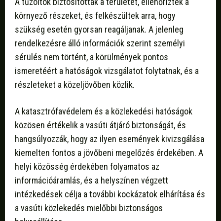
A tűzoltók biztosították a területet, ellenőrizték a
környező részeket, és felkészültek arra, hogy
szükség esetén gyorsan reagáljanak. A jelenleg
rendelkezésre álló információk szerint személyi
sérülés nem történt, a körülmények pontos
ismeretéért a hatóságok vizsgálatot folytatnak, és a
részleteket a közeljövőben közlik.
A katasztrófavédelem és a közlekedési hatóságok
közösen értékelik a vasúti átjáró biztonságát, és
hangsúlyozzák, hogy az ilyen események kivizsgálása
kiemelten fontos a jövőbeni megelőzés érdekében. A
helyi közösség érdekében folyamatos az
információáramlás, és a helyszínen végzett
intézkedések célja a további kockázatok elhárítása és
a vasúti közlekedés mielőbbi biztonságos