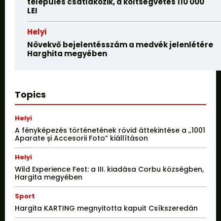
település csatlakozik, a költségvetés 110 000
LEI
Helyi
Növekvő bejelentésszám a medvék jelenlétére
Harghita megyében
Topics
Helyi
A fényképezés történetének rövid áttekintése a „1001
Aparate și Accesorii Foto” kiállításon
Helyi
Wild Experience Fest: a III. kiadása Corbu községben,
Hargita megyében
Sport
Hargita KARTING megnyitotta kapuit Csíkszeredán