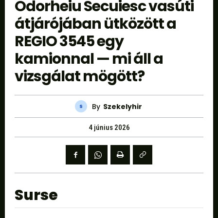
Odorheiu Secuiesc vasúti
átjárójában ütközött a
REGIO 3545 egy
kamionnal — mi áll a
vizsgálat mögött?
By
Szekelyhir
4 június 2026
Surse