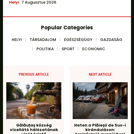
Helyi
7 Augusztus 2026
Popular Categories
HELYI
TÁRSADALOM
EGÉSZSÉGÜGY
GAZDASÁG
POLITIKA
SPORT
ECONOMIC
PREVIOUS ARTICLE
NEXT ARTICLE
Gălăuțaș község
Heten a Plăieșii de Sus-i
vízellátó hálózatának
kiránduláson: