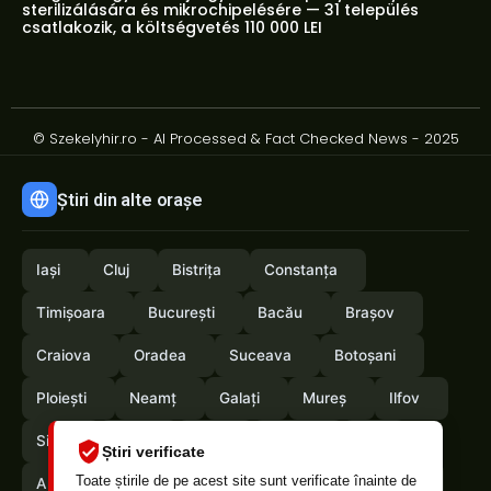
sterilizálására és mikrochipelésére — 31 település
csatlakozik, a költségvetés 110 000 LEI
© Szekelyhir.ro - AI Processed & Fact Checked News - 2025
Știri din alte orașe
Iași
Cluj
Bistrița
Constanța
Timișoara
București
Bacău
Brașov
Craiova
Oradea
Suceava
Botoșani
Ploiești
Neamț
Galați
Mureș
Ilfov
Sibiu
Arad
Alba
Tulcea
Olt
Știri verificate
Toate știrile de pe acest site sunt verificate înainte de
Arges
Maramures
Vrancea
Satumare