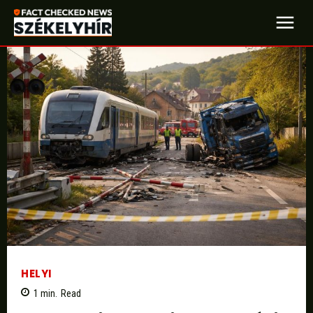
HELYI
1
min.
Read