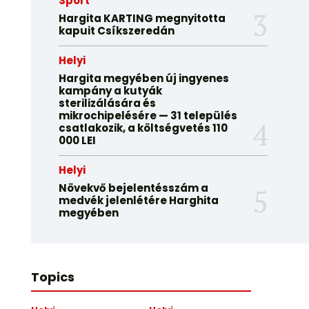
Sport
Hargita KARTING megnyitotta
kapuit Csíkszeredán
Helyi
Hargita megyében új ingyenes
kampány a kutyák
sterilizálására és
mikrochipelésére — 31 település
csatlakozik, a költségvetés 110
000 LEI
Helyi
Növekvő bejelentésszám a
medvék jelenlétére Harghita
megyében
Topics