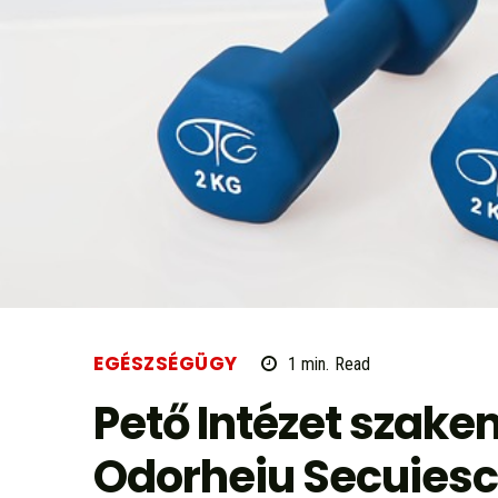
EGÉSZSÉGÜGY
1
min.
Read
Pető Intézet szake
Odorheiu Secuiescbe