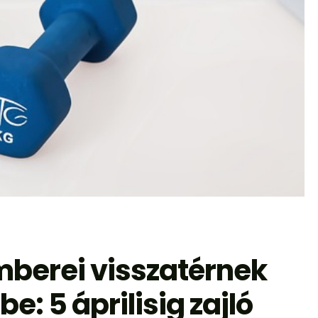
mberei visszatérnek
: 5 áprilisig zajló