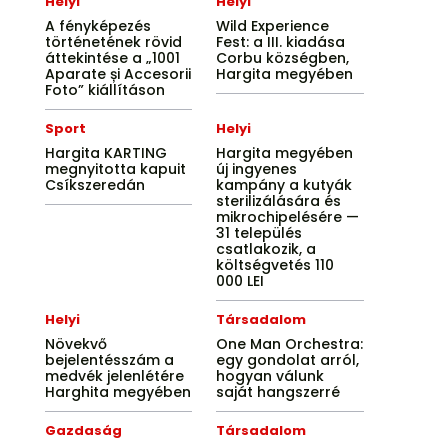
Helyi
Helyi
A fényképezés
Wild Experience
történetének rövid
Fest: a III. kiadása
áttekintése a „1001
Corbu községben,
Aparate și Accesorii
Hargita megyében
Foto” kiállításon
Sport
Helyi
Hargita KARTING
Hargita megyében
megnyitotta kapuit
új ingyenes
Csíkszeredán
kampány a kutyák
sterilizálására és
mikrochipelésére —
31 település
csatlakozik, a
költségvetés 110
000 LEI
Helyi
Társadalom
Növekvő
One Man Orchestra:
bejelentésszám a
egy gondolat arról,
medvék jelenlétére
hogyan válunk
Harghita megyében
saját hangszerré
Gazdaság
Társadalom