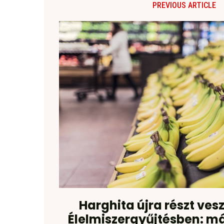
PREVIOUS ARTICLE
Harghita újra részt ves
Élelmiszergyűjtésben: má