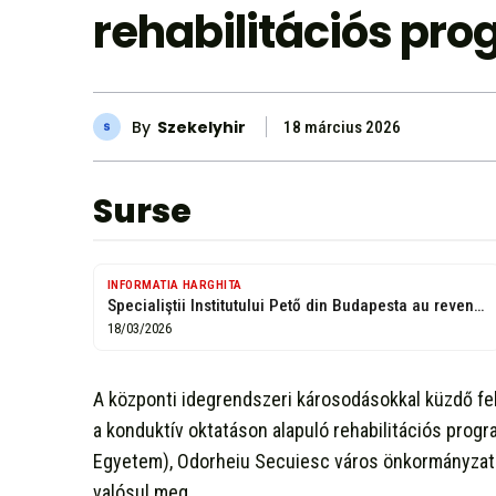
rehabilitációs pr
By
Szekelyhir
18 március 2026
Surse
INFORMATIA HARGHITA
Specialiştii Institutului Pető din Budapesta au revenit la Odorheiu Secuiesc -
18/03/2026
A központi idegrendszeri károsodásokkal küzdő fe
a konduktív oktatáson alapuló rehabilitációs pr
Egyetem), Odorheiu Secuiesc város önkormányzat
valósul meg.