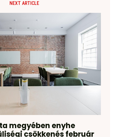
NEXT ARTICLE
ita megyében enyhe
iségi csökkenés február