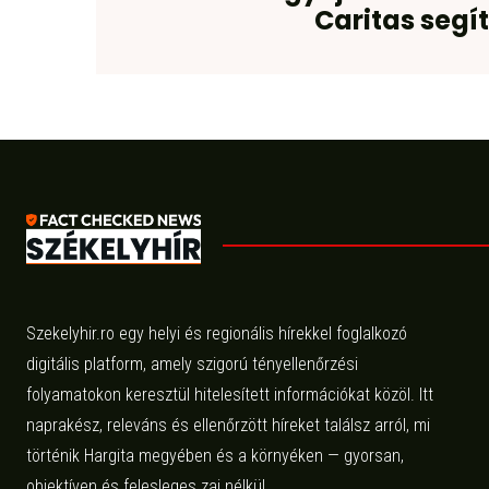
Caritas segí
Szekelyhir.ro egy helyi és regionális hírekkel foglalkozó
digitális platform, amely szigorú tényellenőrzési
folyamatokon keresztül hitelesített információkat közöl. Itt
naprakész, releváns és ellenőrzött híreket találsz arról, mi
történik Hargita megyében és a környéken — gyorsan,
objektíven és felesleges zaj nélkül.