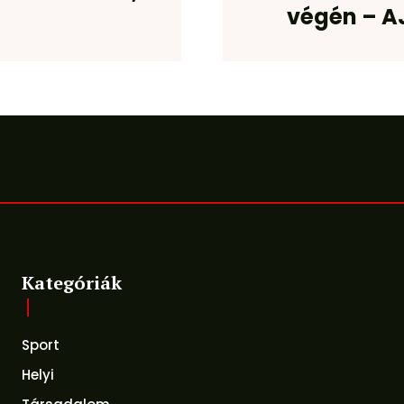
t
végén – A
Kategóriák
Sport
Helyi