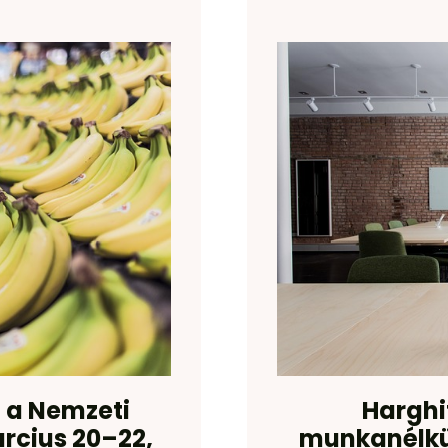
z a Nemzeti
Hargh
rcius 20–22,
munkanélkül