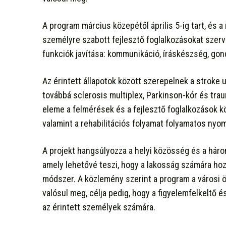
A program március közepétől április 5-ig tart, és
személyre szabott fejlesztő foglalkozásokat szerv
funkciók javítása: kommunikáció, íráskészség, go
Az érintett állapotok között szerepelnek a stroke u
továbbá sclerosis multiplex, Parkinson-kór és tr
eleme a felmérések és a fejlesztő foglalkozások k
valamint a rehabilitációs folyamat folyamatos nyo
A projekt hangsúlyozza a helyi közösség és a hár
amely lehetővé teszi, hogy a lakosság számára ho
módszer. A közlemény szerint a program a városi 
valósul meg, célja pedig, hogy a figyelemfelkeltő 
az érintett személyek számára.