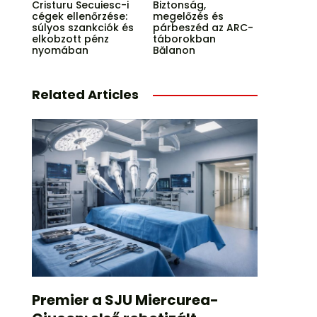
Cristuru Secuiesc-i
Biztonság,
cégek ellenőrzése:
megelőzés és
súlyos szankciók és
párbeszéd az ARC-
elkobzott pénz
táborokban
nyomában
Bălanon
Related Articles
Premier a SJU Miercurea-