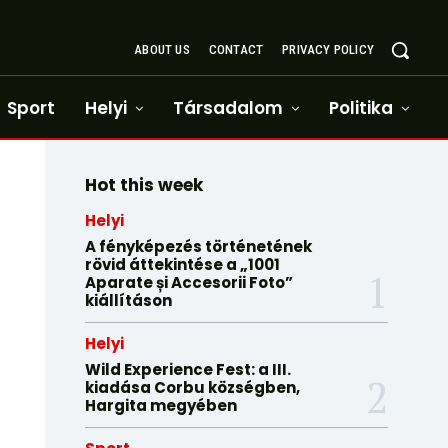
ABOUT US
CONTACT
PRIVACY POLICY
Sport
Helyi
Társadalom
Politika
Hot this week
Helyi
A fényképezés történetének
rövid áttekintése a „1001
Aparate și Accesorii Foto”
kiállításon
Helyi
Wild Experience Fest: a III.
kiadása Corbu községben,
Hargita megyében