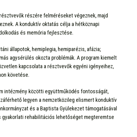
 a résztvevők részére felméréseket végeznek, majd
eznek. A konduktív oktatás célja a hétköznapi
ndolkodás és memória fejlesztése.
táni állapotok, hemiplegia, hemiparézis, afázia;
aumás agysérülés okozta problémák. A program kiemelt
özvetlen kapcsolata a résztvevők egyéni igényeihez,
mon követése.
om intézmény közötti együttműködés fontosságát,
zzáférhető legyen a nemzetközileg elismert konduktív
önkormányzat és a Baptista Gyülekezet támogatásával
és gyakorlati rehabilitációs lehetőséget megteremtse