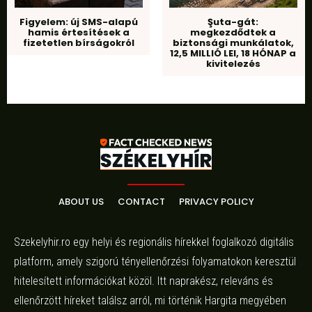
Figyelem: új SMS-alapú
Şuta-gát:
hamis értesítések a
megkezdődtek a
fizetetlen bírságokról
biztonsági munkálatok,
12,5 MILLIÓ LEI, 18 HÓNAP a
kivitelezés
ABOUT US
CONTACT
PRIVACY POLICY
Szekelyhir.ro egy helyi és regionális hírekkel foglalkozó digitális
platform, amely szigorú tényellenőrzési folyamatokon keresztül
hitelesített információkat közöl. Itt naprakész, releváns és
ellenőrzött híreket találsz arról, mi történik Hargita megyében