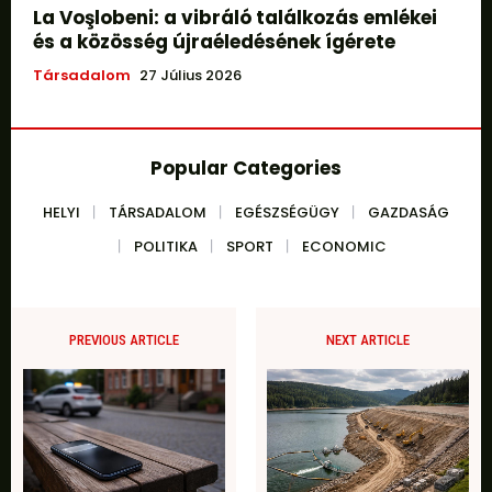
La Voşlobeni: a vibráló találkozás emlékei
és a közösség újraéledésének ígérete
Társadalom
27 Július 2026
Popular Categories
HELYI
TÁRSADALOM
EGÉSZSÉGÜGY
GAZDASÁG
POLITIKA
SPORT
ECONOMIC
PREVIOUS ARTICLE
NEXT ARTICLE