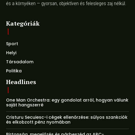
és a környéken — gyorsan, objektíven és felesleges zaj nélkül.
Kategóriák
Sport
Helyi
Társadalom
Politika
Headlines
One Man Orchestra: egy gondolat arról, hogyan válunk
saját hangszerré
Cristuru Secuiesc-i cégek ellenőrzése: súlyos szankciók
és elkobzott pénz nyomában
Biztonság, megelőzés és párbeszéd az ARC-