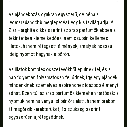
Az ajándékozás gyakran egyszerű, de néha a
legmaradandóbb meglepetést egy kis ízvilág adja. A
Ziar Harghita cikke szerint az arab parfümök ebben a
tekintetben kiemelkedőek: nem csupán kellemes
illatok, hanem rétegzett élmények, amelyek hosszú
ideig nyomot hagynak a bőrön.
Az illatok komplex összetevőkből épülnek fel, és a
nap folyamán folyamatosan fejlődnek, így egy ajándék
mindenkinek személyes napirendhez igazodó élményt
adhat. Ezen túl az arab parfümök kiemelten tartósak: a
nyomuk nem halványul el pár óra alatt, hanem órákon
át megőrzik karakterüket, és szükség szerint
egyszerűen újrétegződnek.