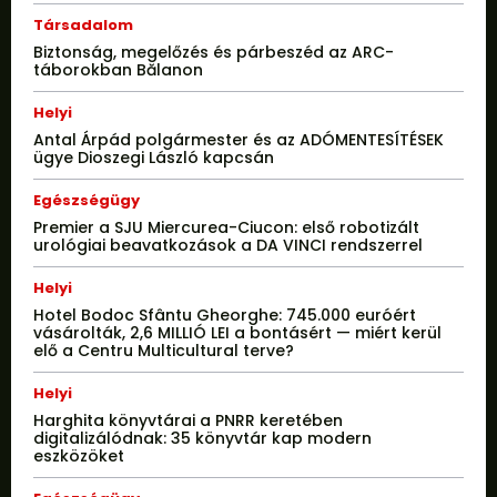
Társadalom
Biztonság, megelőzés és párbeszéd az ARC-
táborokban Bălanon
Helyi
Antal Árpád polgármester és az ADÓMENTESÍTÉSEK
ügye Dioszegi László kapcsán
Egészségügy
Premier a SJU Miercurea-Ciucon: első robotizált
urológiai beavatkozások a DA VINCI rendszerrel
Helyi
Hotel Bodoc Sfântu Gheorghe: 745.000 euróért
vásárolták, 2,6 MILLIÓ LEI a bontásért — miért kerül
elő a Centru Multicultural terve?
Helyi
Harghita könyvtárai a PNRR keretében
digitalizálódnak: 35 könyvtár kap modern
eszközöket