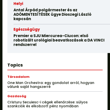
Helyi
Antal Árpád polgármester és az
ADÓMENTESÍTÉSEK ügye Dioszegi László
kapcsán
Egészségügy
Premier a SJU Miercurea-Ciucon: első
robotizált urológiai beavatkozások a DA VINCI
rendszerrel
Topics
Társadalom
One Man Orchestra: egy gondolat arról, hogyan
válunk saját hangszerré
Gazdaság
Cristuru Secuiesc-i cégek ellenőrzése: súlyos
szankciók és elkobzott pénz nyomában