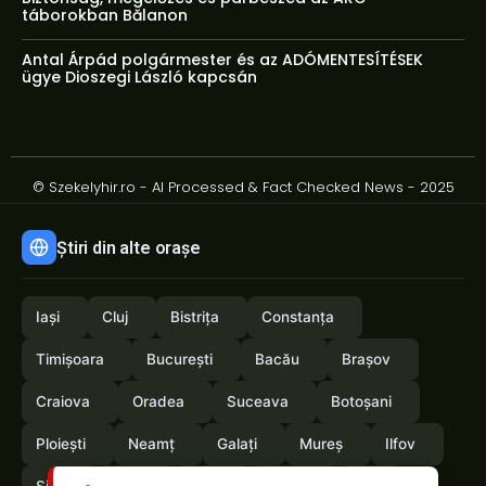
táborokban Bălanon
Antal Árpád polgármester és az ADÓMENTESÍTÉSEK
ügye Dioszegi László kapcsán
© Szekelyhir.ro - AI Processed & Fact Checked News - 2025
Știri din alte orașe
Iași
Cluj
Bistrița
Constanța
Timișoara
București
Bacău
Brașov
Craiova
Oradea
Suceava
Botoșani
Ploiești
Neamț
Galați
Mureș
Ilfov