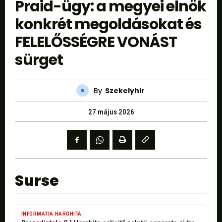
Praid-ügy: a megyei elnök
konkrét megoldásokat és
FELELŐSSÉGRE VONÁST
sürget
By
Szekelyhir
27 május 2026
Surse
INFORMATIA HARGHITA