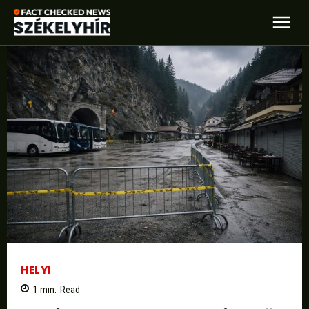
HELYI
1
min.
Read