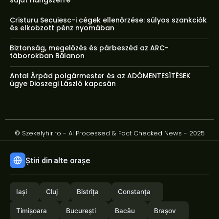
saját hangszerré
Cristuru Secuiesc-i cégek ellenőrzése: súlyos szankciók
és elkobzott pénz nyomában
Biztonság, megelőzés és párbeszéd az ARC-
táborokban Bălanon
Antal Árpád polgármester és az ADÓMENTESÍTÉSEK
ügye Dioszegi László kapcsán
© Szekelyhir.ro - AI Processed & Fact Checked News - 2025
Știri din alte orașe
Iași
Cluj
Bistrița
Constanța
Timișoara
București
Bacău
Brașov