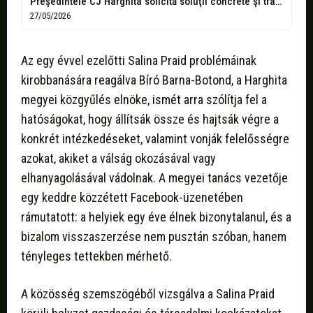
Preşedintele CJ Harghita solicită soluţii concrete şi tragerea la răspundere a vinovaţilor...
27/05/2026
Az egy évvel ezelőtti Salina Praid problémáinak
kirobbanására reagálva Bíró Barna-Botond, a Harghita
megyei közgyűlés elnöke, ismét arra szólítja fel a
hatóságokat, hogy állítsák össze és hajtsák végre a
konkrét intézkedéseket, valamint vonják felelősségre
azokat, akiket a válság okozásával vagy
elhanyagolásával vádolnak. A megyei tanács vezetője
egy keddre közzétett Facebook-üzenetében
rámutatott: a helyiek egy éve élnek bizonytalanul, és a
bizalom visszaszerzése nem pusztán szóban, hanem
tényleges tettekben mérhető.
A közösség szemszögéből vizsgálva a Salina Praid