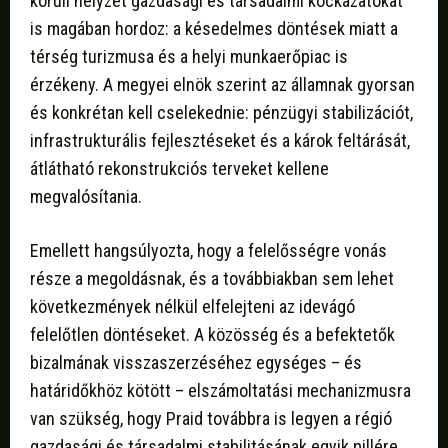
körüli helyzet gazdasági és társadalmi kockázatokat
is magában hordoz: a késedelmes döntések miatt a
térség turizmusa és a helyi munkaerőpiac is
érzékeny. A megyei elnök szerint az államnak gyorsan
és konkrétan kell cselekednie: pénzügyi stabilizációt,
infrastrukturális fejlesztéseket és a károk feltárását,
átlátható rekonstrukciós terveket kellene
megvalósítania.
Emellett hangsúlyozta, hogy a felelősségre vonás
része a megoldásnak, és a továbbiakban sem lehet
következmények nélkül elfelejteni az idevágó
felelőtlen döntéseket. A közösség és a befektetők
bizalmának visszaszerzéséhez egységes – és
határidőkhöz kötött – elszámoltatási mechanizmusra
van szükség, hogy Praid továbbra is legyen a régió
gazdasági és társadalmi stabilitásának egyik pillére.