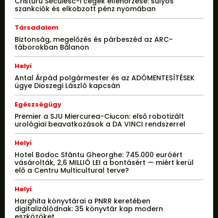
Cristuru Secuiesc-i cégek ellenőrzése: súlyos
szankciók és elkobzott pénz nyomában
Társadalom
Biztonság, megelőzés és párbeszéd az ARC-
táborokban Bălanon
Helyi
Antal Árpád polgármester és az ADÓMENTESÍTÉSEK
ügye Dioszegi László kapcsán
Egészségügy
Premier a SJU Miercurea-Ciucon: első robotizált
urológiai beavatkozások a DA VINCI rendszerrel
Helyi
Hotel Bodoc Sfântu Gheorghe: 745.000 euróért
vásárolták, 2,6 MILLIÓ LEI a bontásért — miért kerül
elő a Centru Multicultural terve?
Helyi
Harghita könyvtárai a PNRR keretében
digitalizálódnak: 35 könyvtár kap modern
eszközöket