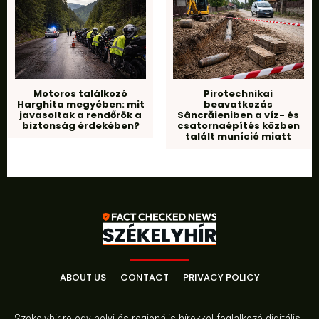
Motoros találkozó
Pirotechnikai
Harghita megyében: mit
beavatkozás
javasoltak a rendőrök a
Sâncrăieniben a víz- és
biztonság érdekében?
csatornaépítés közben
talált muníció miatt
ABOUT US
CONTACT
PRIVACY POLICY
Szekelyhir.ro egy helyi és regionális hírekkel foglalkozó digitális