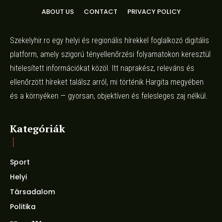
ABOUT US
CONTACT
PRIVACY POLICY
Szekelyhir.ro egy helyi és regionális hírekkel foglalkozó digitális
platform, amely szigorú tényellenőrzési folyamatokon keresztül
hitelesített információkat közöl. Itt naprakész, releváns és
ellenőrzött híreket találsz arról, mi történik Hargita megyében
és a környéken — gyorsan, objektíven és felesleges zaj nélkül.
Kategóriák
Sport
Helyi
Társadalom
Politika