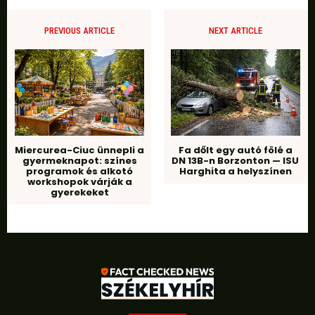
PREVIOUS ARTICLE
NEXT ARTICLE
Miercurea-Ciuc ünnepli a
Fa dőlt egy autó fölé a
gyermeknapot: színes
DN 13B-n Borzonton — ISU
programok és alkotó
Harghita a helyszínen
workshopok várják a
gyerekeket