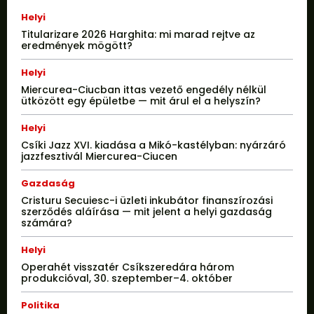
Helyi
Titularizare 2026 Harghita: mi marad rejtve az
eredmények mögött?
Helyi
Miercurea-Ciucban ittas vezető engedély nélkül
ütközött egy épületbe — mit árul el a helyszín?
Helyi
Csíki Jazz XVI. kiadása a Mikó-kastélyban: nyárzáró
jazzfesztivál Miercurea-Ciucen
Gazdaság
Cristuru Secuiesc-i üzleti inkubátor finanszírozási
szerződés aláírása — mit jelent a helyi gazdaság
számára?
Helyi
Operahét visszatér Csíkszeredára három
produkcióval, 30. szeptember–4. október
Politika