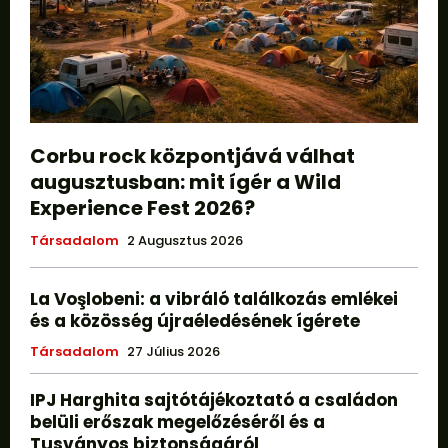
Corbu rock központjává válhat
augusztusban: mit ígér a Wild
Experience Fest 2026?
Társadalom
2 Augusztus 2026
La Voşlobeni: a vibráló találkozás emlékei
és a közösség újraéledésének ígérete
Társadalom
27 Július 2026
IPJ Harghita sajtótájékoztató a családon
belüli erőszak megelőzéséről és a
Tusványos biztonságáról