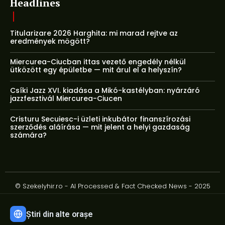
Headlines
Titularizare 2026 Harghita: mi marad rejtve az
eredmények mögött?
Miercurea-Ciucban ittas vezető engedély nélkül
ütközött egy épületbe — mit árul el a helyszín?
Csíki Jazz XVI. kiadása a Mikó-kastélyban: nyárzáró
jazzfesztivál Miercurea-Ciucen
Cristuru Secuiesc-i üzleti inkubátor finanszírozási
szerződés aláírása — mit jelent a helyi gazdaság
számára?
© Szekelyhir.ro - AI Processed & Fact Checked News - 2025
Știri din alte orașe