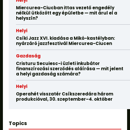
Helyi
Miercurea-Ciucban ittas vezető engedély
nélkül ütközött egy épületbe — mit árul el a
helyszín?
Helyi
Csíki Jazz XVI. kiadása a Mikó-kastélyban:
nyárzáró jazzfesztivál Miercurea-Ciucen
Gazdaság
Cristuru Secuiesc-i üzleti inkubátor
finanszírozási szerződés aláírása — mit jelent
a helyi gazdaság számára?
Helyi
Operahét visszatér Csíkszeredára három
produkcióval, 30. szeptember–4. október
Topics