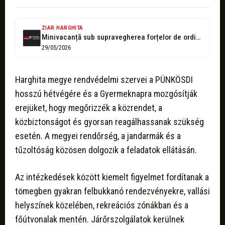
ZIAR HARGHITA
Minivacanță sub supravegherea forțelor de ordine: polițiștii, jandarmii și pompierii harghiteni, mobilizați...
29/05/2026
Harghita megye rendvédelmi szervei a PÜNKÖSDI
hosszú hétvégére és a Gyermeknapra mozgósítják
erejüket, hogy megőrizzék a közrendet, a
közbiztonságot és gyorsan reagálhassanak szükség
esetén. A megyei rendőrség, a jandarmák és a
tűzoltóság közösen dolgozik a feladatok ellátásán.
Az intézkedések között kiemelt figyelmet fordítanak a
tömegben gyakran felbukkanó rendezvényekre, vallási
helyszínek közelében, rekreációs zónákban és a
főútvonalak mentén. Járőrszolgálatok kerülnek