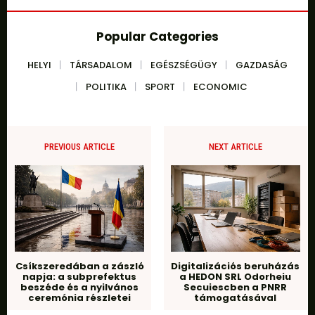
Popular Categories
HELYI
TÁRSADALOM
EGÉSZSÉGÜGY
GAZDASÁG
POLITIKA
SPORT
ECONOMIC
PREVIOUS ARTICLE
NEXT ARTICLE
Csíkszeredában a zászló
Digitalizációs beruházás
napja: a subprefektus
a HEDON SRL Odorheiu
beszéde és a nyilvános
Secuiescben a PNRR
ceremónia részletei
támogatásával