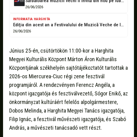
Sărbătoarea muzicii vechi îi invită din nou pe iubitorii de cultură la...
26/06/2026
INFORMATIA HARGHITA
Ediţia din acest an a Festivalului de Muzică Veche de la Miercurea-Ciuc...
26/06/2026
Június 25-én, csütörtökön 11:00-kor a Harghita
Megyei Kulturális Központ Márton Áron Kulturális
Központjának székhelyén sajtótájékoztatót tartottak a
2026-os Miercurea-Ciuc régi zene fesztivál
programjáról. A rendezvényen Ferencz Angéla, a
központ igazgatója és fesztiválvezető, Sógor Enikő, az
önkormányzat kultúráért felelős alpolgármestere,
Dobos Melinda, a Harghita Megyei Tanács igazgatója,
Filip Ignác, a fesztivál művészeti igazgatója, és Szabó
András, a művészeti tanácsadó vett részt.