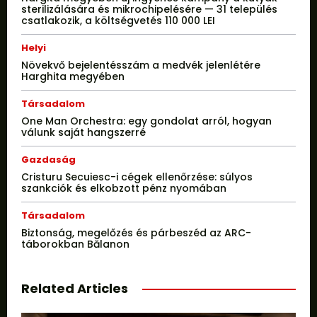
sterilizálására és mikrochipelésére — 31 település
csatlakozik, a költségvetés 110 000 LEI
Helyi
Növekvő bejelentésszám a medvék jelenlétére
Harghita megyében
Társadalom
One Man Orchestra: egy gondolat arról, hogyan
válunk saját hangszerré
Gazdaság
Cristuru Secuiesc-i cégek ellenőrzése: súlyos
szankciók és elkobzott pénz nyomában
Társadalom
Biztonság, megelőzés és párbeszéd az ARC-
táborokban Bălanon
Related Articles