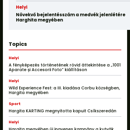
Helyi
Növekvő bejelentésszám a medvék jelenlétére
Harghita megyében
Topics
Helyi
A fényképezés történetének rövid áttekintése a „1001
Aparate și Accesorii Foto” kiállításon
Helyi
Wild Experience Fest: a III. kiadása Corbu községben,
Hargita megyében
Sport
Hargita KARTING megnyitotta kapuit Csíkszeredán
Helyi
Hargita megyében új ingyenes kampány a kutyák