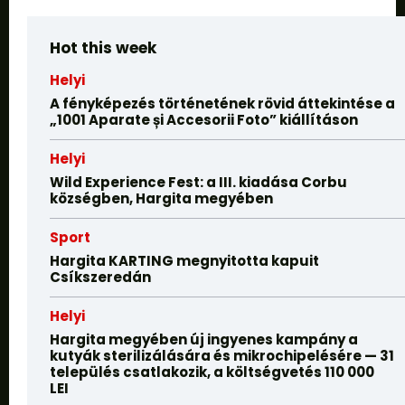
Hot this week
Helyi
A fényképezés történetének rövid áttekintése a
„1001 Aparate și Accesorii Foto” kiállításon
Helyi
Wild Experience Fest: a III. kiadása Corbu
községben, Hargita megyében
Sport
Hargita KARTING megnyitotta kapuit
Csíkszeredán
Helyi
Hargita megyében új ingyenes kampány a
kutyák sterilizálására és mikrochipelésére — 31
település csatlakozik, a költségvetés 110 000
LEI