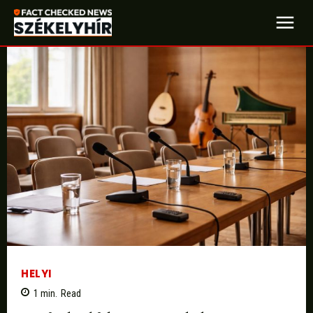
HELYI
1
min.
Read