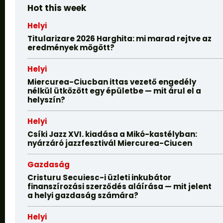
Hot this week
Helyi
Titularizare 2026 Harghita: mi marad rejtve az
eredmények mögött?
Helyi
Miercurea-Ciucban ittas vezető engedély
nélkül ütközött egy épületbe — mit árul el a
helyszín?
Helyi
Csíki Jazz XVI. kiadása a Mikó-kastélyban:
nyárzáró jazzfesztivál Miercurea-Ciucen
Gazdaság
Cristuru Secuiesc-i üzleti inkubátor
finanszírozási szerződés aláírása — mit jelent
a helyi gazdaság számára?
Helyi