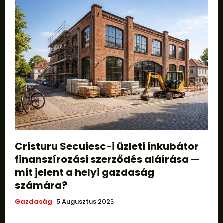
Cristuru Secuiesc-i üzleti inkubátor
finanszírozási szerződés aláírása —
mit jelent a helyi gazdaság
számára?
Gazdaság
5 Augusztus 2026