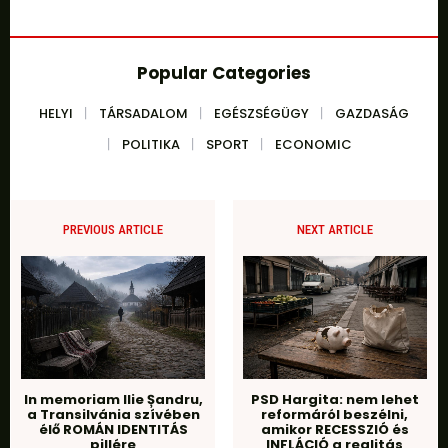
Popular Categories
HELYI
TÁRSADALOM
EGÉSZSÉGÜGY
GAZDASÁG
POLITIKA
SPORT
ECONOMIC
PREVIOUS ARTICLE
NEXT ARTICLE
In memoriam Ilie Șandru,
PSD Hargita: nem lehet
a Transilvánia szívében
reformáról beszélni,
élő ROMÁN IDENTITÁS
amikor RECESSZIÓ és
pillére
INFLÁCIÓ a realitás