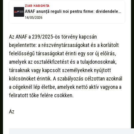
ZIAR HARGHITA
ANAF anunță reguli noi pentru firme: dividendele și împrumuturile către asociați, condiționate...
14/05/2026
Az ANAF a 239/2025-ös törvény kapcsán
bejelentette: a részvénytársaságokat és a korlátolt
felelősségű társaságokat érinti egy sor új előírás,
amelyek az osztalékfizetést és a tulajdonosoknak,
társaknak vagy kapcsolt személyeknek nyújtott
kölcsönöket érintik. A szabályozás célzottan azoknál
a cégeknél lép életbe, amelyek nettó aktív vagyona a
feliratott tőke felére csökken.
Az