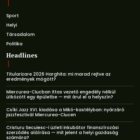
Sport
Helyi
Társadalom
Politika
Headlines
Titularizare 2026 Harghita: mi marad rejtve az
eredmények mögött?
Miercurea-Ciucban ittas vezető engedély nélkül
ütközött egy épületbe — mit árul el a helyszín?
Csíki Jazz XVI. kiadása a Mikó-kastélyban: nyárzáró
jazzfesztivál Miercurea-Ciucen
Cristuru Secuiesc-i üzleti inkubátor finanszírozási
szerződés aláírása — mit jelent a helyi gazdaság
számára?