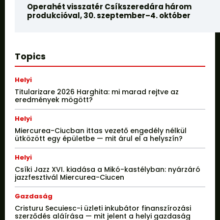
Operahét visszatér Csíkszeredára három
produkcióval, 30. szeptember–4. október
Topics
Helyi
Titularizare 2026 Harghita: mi marad rejtve az
eredmények mögött?
Helyi
Miercurea-Ciucban ittas vezető engedély nélkül
ütközött egy épületbe — mit árul el a helyszín?
Helyi
Csíki Jazz XVI. kiadása a Mikó-kastélyban: nyárzáró
jazzfesztivál Miercurea-Ciucen
Gazdaság
Cristuru Secuiesc-i üzleti inkubátor finanszírozási
szerződés aláírása — mit jelent a helyi gazdaság