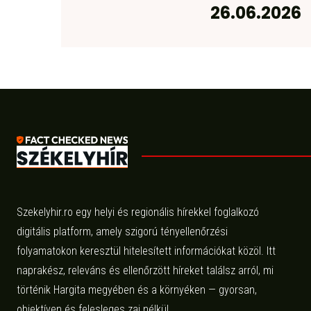
26.06.2026
Szekelyhir.ro egy helyi és regionális hírekkel foglalkozó
digitális platform, amely szigorú tényellenőrzési
folyamatokon keresztül hitelesített információkat közöl. Itt
naprakész, releváns és ellenőrzött híreket találsz arról, mi
történik Hargita megyében és a környéken — gyorsan,
objektíven és felesleges zaj nélkül.