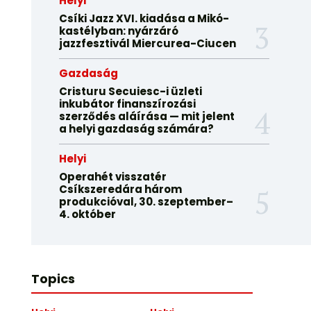
Helyi
Csíki Jazz XVI. kiadása a Mikó-
kastélyban: nyárzáró
jazzfesztivál Miercurea-Ciucen
Gazdaság
Cristuru Secuiesc-i üzleti
inkubátor finanszírozási
szerződés aláírása — mit jelent
a helyi gazdaság számára?
Helyi
Operahét visszatér
Csíkszeredára három
produkcióval, 30. szeptember–
4. október
Topics