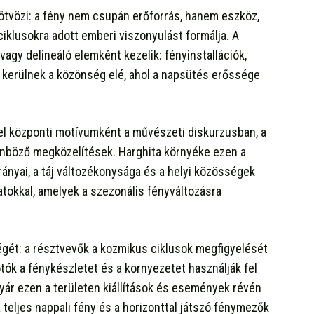
al ötvözi: a fény nem csupán erőforrás, hanem eszköz,
iklusokra adott emberi viszonyulást formálja. A
vagy delineáló elemként kezelik: fényinstallációk,
 kerülnek a közönség elé, ahol a napsütés erőssége
epel központi motívumként a művészeti diskurzusban, a
lönböző megközelítések. Harghita környéke ezen a
ányai, a táj változékonysága és a helyi közösségek
tokkal, amelyek a szezonális fényváltozásra
ségét: a résztvevők a kozmikus ciklusok megfigyelését
ók a fénykészletet és a környezetet használják fel
ár ezen a területen kiállítások és események révén
 teljes nappali fény és a horizonttal játszó fénymezők