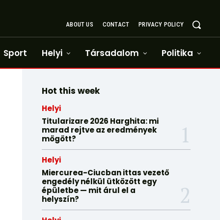
ABOUT US
CONTACT
PRIVACY POLICY
Sport
Helyi
Társadalom
Politika
Hot this week
Helyi
Titularizare 2026 Harghita: mi
marad rejtve az eredmények
mögött?
Helyi
Miercurea-Ciucban ittas vezető
engedély nélkül ütközött egy
épületbe — mit árul el a
helyszín?