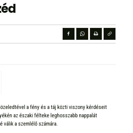
zéd
közeledtével a fény és a táj közti viszony kérdéseit
nyékén az északi félteke leghosszabb nappalát
gé válik a szemlélő számára.