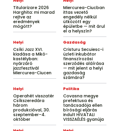
Helyi
Helyi
Titularizare 2026
Miercurea-Ciucban
Harghita: mi marad
ittas vezető
rejtve az
engedély nélkül
eredmények
ütközött egy
mögött?
épületbe — mit árul
el a helyszín?
Helyi
Gazdaság
Csíki Jazz XVI.
Cristuru Secuiesc-i
kiadása a Mikó-
üzleti inkubátor
kastélyban:
finanszírozási
nyárzáró
szerződés aláírása
jazzfesztivál
— mit jelent a helyi
Miercurea-Ciucen
gazdaság
számára?
Helyi
Politika
Operahét visszatér
Covasna megye
Csíkszeredára
prefektusa és
három
tanácsadója ellen
produkcióval, 30.
bírósági eljárás
szeptember–4.
indult HIVATALI
október
VISSZAÉLÉS gyanúja
Helyi
Helyi