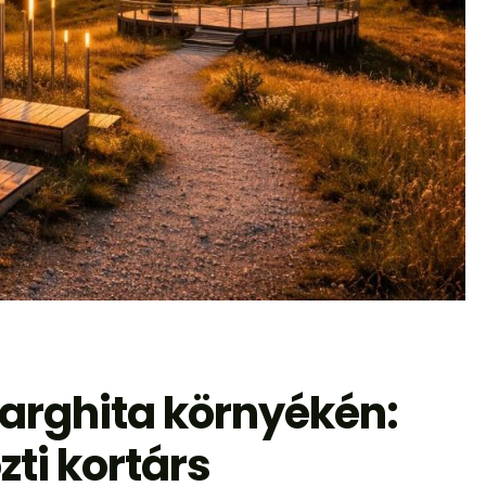
Harghita környékén:
özti kortárs