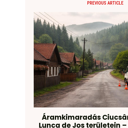
PREVIOUS ARTICLE
Áramkimaradás Ciucsân
Lunca de Jos területein –