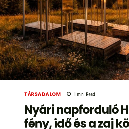
TÁRSADALOM
1
min.
Read
Nyári napforduló 
fény, idő és a zaj k