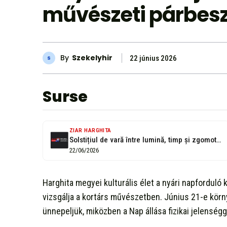
művészeti párbes
By
Szekelyhir
22 június 2026
Surse
ZIAR HARGHITA
Solstițiul de vară între lumină, timp și zgomotul lumii. Repere artistice contemporane
22/06/2026
Harghita megyei kulturális élet a nyári napforduló 
vizsgálja a kortárs művészetben. Június 21-e kör
ünnepeljük, miközben a Nap állása fizikai jelenség