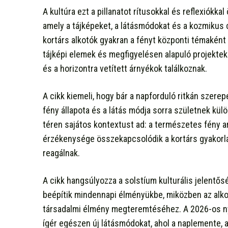
A kultúra ezt a pillanatot rítusokkal és reflexiókk
amely a tájképeket, a látásmódokat és a kozmikus c
kortárs alkotók gyakran a fényt központi témaként 
tájképi elemek és megfigyelésen alapuló projektek
és a horizontra vetített árnyékok találkoznak.
A cikk kiemeli, hogy bár a napforduló ritkán szer
fény állapota és a látás módja sorra születnek kü
téren sajátos kontextust ad: a természetes fény ar
érzékenysége összekapcsolódik a kortárs gyakorla
reagálnak.
A cikk hangsúlyozza a solstíum kulturális jelentő
beépítik mindennapi élményükbe, miközben az alkot
társadalmi élmény megteremtéséhez. A 2026-os ny
ígér egészen új látásmódokat, ahol a naplemente, a